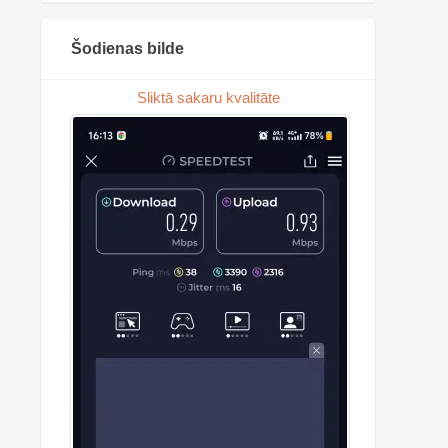
Šodienas bilde
Sliktā sakaru kvalitāte