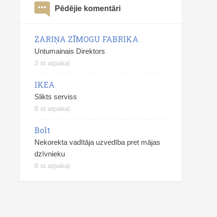
Pēdējie komentāri
ZARIŅA ZĪMOGU FABRIKA
Untumainais Direktors
3 st atpakaļ
IKEA
Slikts serviss
8 st atpakaļ
Bolt
Nekorekta vadītāja uzvedība pret mājas
dzīvnieku
8 st atpakaļ