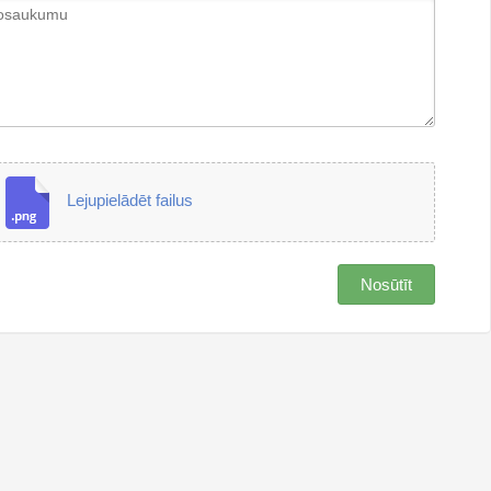
Lejupielādēt failus
Nosūtīt