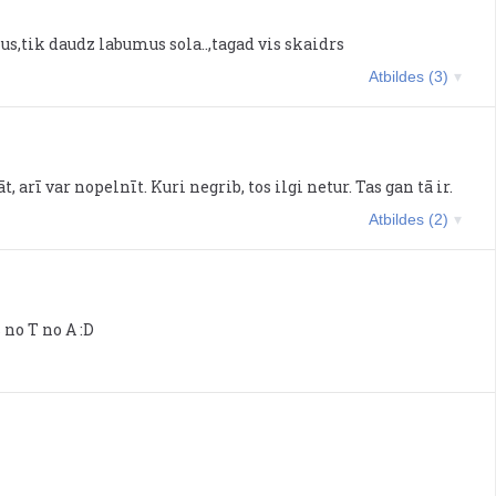
,tik daudz labumus sola..,tagad vis skaidrs
Atbildes (3)
t, arī var nopelnīt. Kuri negrib, tos ilgi netur. Tas gan tā ir.
Atbildes (2)
 no T no A :D