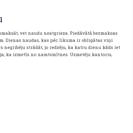
u
pmaksāt, vet naudu neatgrieza. Piedāvātā bezmaksas
m. Dienas naudas, kas pēc likuma ir obligātas viņi
 negribēju strādāt, jo redzēju, ka katru dienu kāds iet
a, ka izmetīs no namtsmītnes. Uzmetēju kantoris,