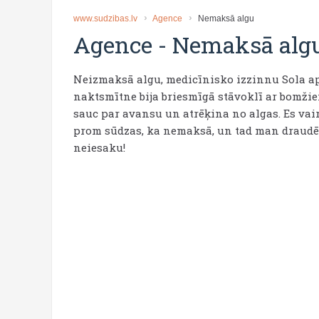
www.sudzibas.lv
Agence
Nemaksā algu
Agence
-
Nemaksā alg
Neizmaksā algu, medicīnisko izzinnu Sola a
naktsmītne bija briesmīgā stāvoklī ar bomžie
sauc par avansu un atrēķina no algas. Es vairs
prom sūdzas, ka nemaksā, un tad man draudēj
neiesaku!