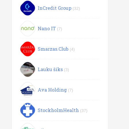
InCredit Group
(32)
Nano IT
(7)
Smarzas.Club
(4)
Lauku šiks
(3)
Ava Holding
(7)
StockholmHealth
(37)