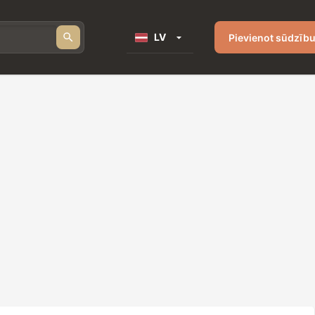
LV
Pievienot sūdzīb