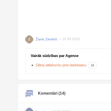
Žanis Zentinš
10.09.2020
ž
Vairāk sūdzības par Agence
Slikta attieksme pret darbinieku
16
Komentāri (14)