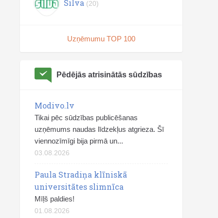
Silva
(20)
Uzņēmumu TOP 100
Pēdējās atrisinātās sūdzības
Modivo.lv
Tikai pēc sūdzības publicēšanas
uzņēmums naudas līdzekļus atgrieza. Šī
viennozīmīgi bija pirmā un...
03.08.2026
Paula Stradiņa klīniskā
universitātes slimnīca
Mīļš paldies!
01.08.2026