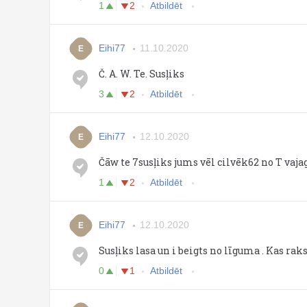
1
2
Atbildēt
Eihi77
11.10.2020
E
Č. A. W. Te. Susļiks
3
2
Atbildēt
Eihi77
12.10.2020
E
Čāw te 7susļiks jums vēl cilvēk62 no T vajag .
1
2
Atbildēt
Eihi77
12.10.2020
E
Susļiks lasa un i beigts no līguma . Kas ra
0
1
Atbildēt