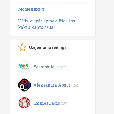
Мошенники
Kāds vispār apmeklēšos šos
kaktu kantorīšus?
Uzņēmumu reitings
Yesmobile.lv
(23)
Aleksandra Apavi
(25)
Laimes Lācis
(10)