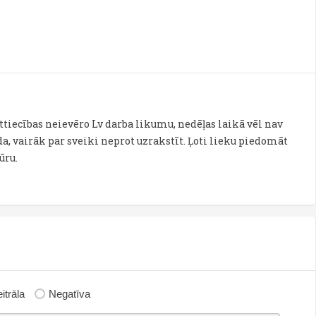
attiecības neievēro Lv darba likumu, nedēļas laikā vēl nav
, vairāk par sveiki neprot uzrakstīt. Ļoti lieku piedomāt
ūru.
itrāla
Negatīva