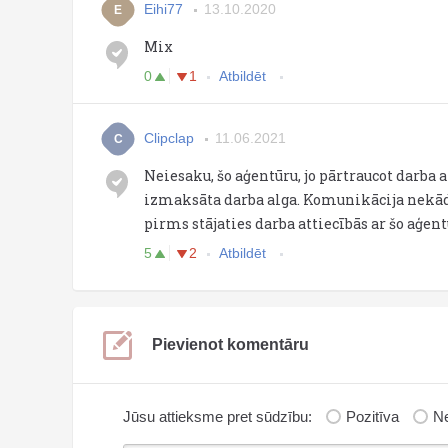
Eihi77
13.10.2020
E
Mix
0
1
Atbildēt
Clipclap
11.06.2021
C
Neiesaku, šo aģentūru, jo pārtraucot darba 
izmaksāta darba alga. Komunikācija nekāda
pirms stājaties darba attiecībās ar šo aģent
5
2
Atbildēt
Pievienot komentāru
Jūsu attieksme pret sūdzību:
Pozitīva
Ne