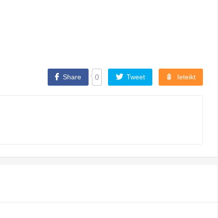
Share
0
Tweet
Ieteikt