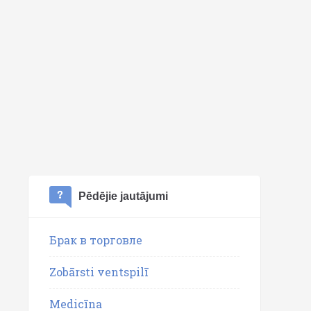
Pēdējie jautājumi
Брак в торговле
Zobārsti ventspilī
Medicīna