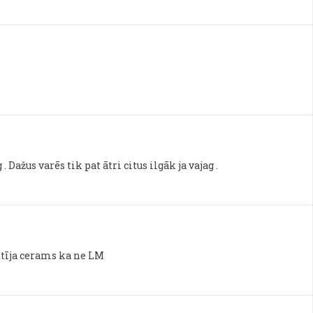
 Dažus varēs tik pat ātri citus ilgāk ja vajag .
kstīja cerams ka ne LM