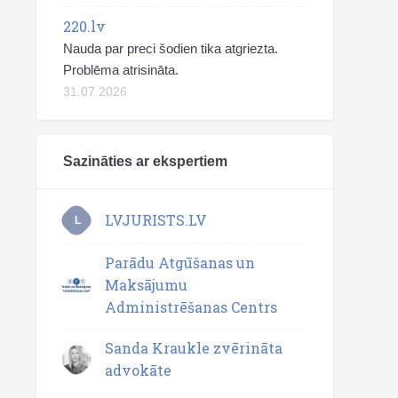
220.lv
Nauda par preci šodien tika atgriezta.
Problēma atrisināta.
31.07.2026
Sazināties ar ekspertiem
LVJURISTS.LV
L
Parādu Atgūšanas un
Maksājumu
Administrēšanas Centrs
Sanda Kraukle zvērināta
advokāte