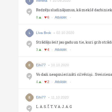
Ireneta
10.09.2020
I
Redzēju sludinājumus, kā meklē darbiniekus
8
6
Atbildēt
Līva Brok
02.10.2020
L
Strādāju šeit jau gadu un tie, kuri grib strādā
3
4
Atbildēt
Eihi77
10.10.2020
E
Vo daži neapmierināti cilvēciņi . Sveiciens
4
2
Atbildēt
Eihi77
11.10.2020
E
L. A. S. Ī. T. V. A. J. A. G