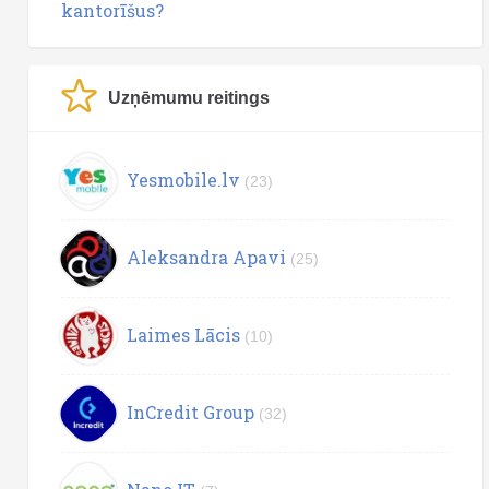
kantorīšus?
Uzņēmumu reitings
Yesmobile.lv
(23)
Aleksandra Apavi
(25)
Laimes Lācis
(10)
InCredit Group
(32)