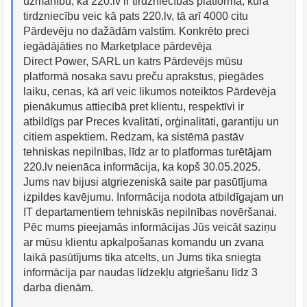
uzmanību, ka 220.lv ir tirdzniecības platforma, kurā
tirdzniecību veic kā pats 220.lv, tā arī 4000 citu
Pārdevēju no dažādām valstīm. Konkrēto preci
iegādājāties no Marketplace pārdevēja
Direct Power, SARL un katrs Pārdevējs mūsu
platformā nosaka savu preču aprakstus, piegādes
laiku, cenas, kā arī veic likumos noteiktos Pārdevēja
pienākumus attiecībā pret klientu, respektīvi ir
atbildīgs par Preces kvalitāti, orģinalitāti, garantiju un
citiem aspektiem. Redzam, ka sistēmā pastāv
tehniskas nepilnības, līdz ar to platformas turētājam
220.lv neienāca informācija, ka kopš 30.05.2025.
Jums nav bijusi atgriezeniskā saite par pasūtījuma
izpildes kavējumu. Informācija nodota atbildīgajam un
IT departamentiem tehniskās nepilnības novēršanai.
Pēc mums pieejamās informācijas Jūs veicāt saziņu
ar mūsu klientu apkalpošanas komandu un zvana
laikā pasūtījums tika atcelts, un Jums tika sniegta
informācija par naudas līdzekļu atgriešanu līdz 3
darba dienām.