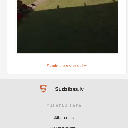
Skatieties visus video
Sudzibas.lv
GALVENĀ LAPA
Sākuma lapa