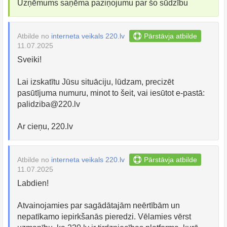
Uzņēmums saņēma paziņojumu par šo sūdzību
Atbilde no
interneta veikals 220.lv
Pārstāvja atbilde
11.07.2025
Sveiki!
Lai izskatītu Jūsu situāciju, lūdzam, precizēt
pasūtījuma numuru, minot to šeit, vai iesūtot e-pastā:
palidziba@220.lv
Ar cieņu, 220.lv
Atbilde no
interneta veikals 220.lv
Pārstāvja atbilde
11.07.2025
Labdien!
Atvainojamies par sagādātajām neērtībām un
nepatīkamo iepirkšanās pieredzi. Vēlamies vērst