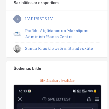
Sazināties ar ekspertiem
LVJURISTS.LV
L
Parādu Atgūšanas un Maksājumu
Administrēšanas Centrs
Sanda Kraukle zvērināta advokāte
Šodienas bilde
Sliktā sakaru kvalitāte