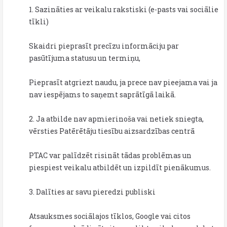
1. Sazināties ar veikalu rakstiski (e-pasts vai sociālie
tīkli)
Skaidri pieprasīt precīzu informāciju par
pasūtījuma statusu un termiņu,
Pieprasīt atgriezt naudu, ja prece nav pieejama vai ja
nav iespējams to saņemt saprātīgā laikā.
2. Ja atbilde nav apmierinoša vai netiek sniegta,
vērsties Patērētāju tiesību aizsardzības centrā
PTAC var palīdzēt risināt tādas problēmas un
piespiest veikalu atbildēt un izpildīt pienākumus.
3. Dalīties ar savu pieredzi publiski
Atsauksmes sociālajos tīklos, Google vai citos