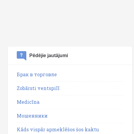
Pēdējie jautājumi
Брак в торговле
Zobārsti ventspilī
Medicīna
Мошенники
Kāds vispār apmeklēšos šos kaktu