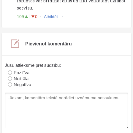
forumos var brīdināt citus un likt veikalam uzlabot
servisu.
109
0
Atbildēt
Pievienot komentāru
Jūsu attieksme pret sūdzību:
Pozitīva
Neitrāla
Negatīva