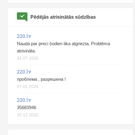
Pēdējās atrisinātās sūdzības
220.lv
Nauda par preci šodien tika atgriezta. Problēma
atrisināta.
31.07.2026
220.lv
проблема , разрешена !
07.01.2026
220.lv
35683946
30.12.2025