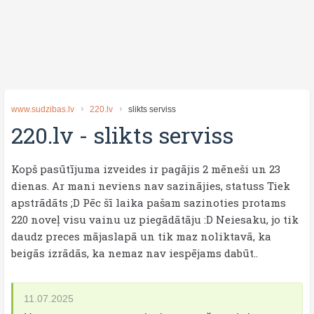
www.sudzibas.lv
220.lv
slikts serviss
220.lv
-
slikts serviss
Kopš pasūtījuma izveides ir pagājis 2 mēneši un 23
dienas. Ar mani neviens nav sazinājies, statuss Tiek
apstrādāts ;D Pēc šī laika pašam sazinoties protams
220 noveļ visu vainu uz piegādātāju :D Neiesaku, jo tik
daudz preces mājaslapā un tik maz noliktavā, ka
beigās izrādās, ka nemaz nav iespējams dabūt..
11.07.2025