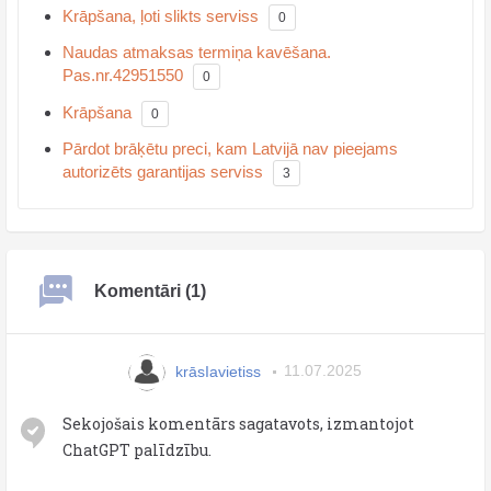
Krāpšana, ļoti slikts serviss
0
Naudas atmaksas termiņa kavēšana.
Pas.nr.42951550
0
Krāpšana
0
Pārdot brāķētu preci, kam Latvijā nav pieejams
autorizēts garantijas serviss
3
Komentāri (1)
krāsIavietiss
11.07.2025
Sekojošais komentārs sagatavots, izmantojot
ChatGPT palīdzību.