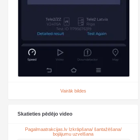
Vairāk bildes
Skatieties pēdējo video
Pagalmaatrakcijas.lv Izkrāpšana/ šantažēšana/
bojājumu uzvelšana