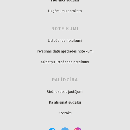
Pievienot sūdzību
Uzņēmumu saraksts
NOTEIKUMI
Lietošanas noteikumi
Personas datu apstrādes noteikumi
Sīkdatņu lietošanas noteikumi
PALĪDZĪBA
Bieži uzdotie jautājumi
Kā atrisināt sūdzību
Kontakti