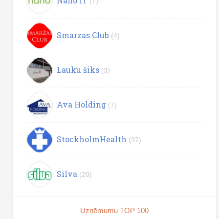
Nano IT
(7)
Smarzas.Club
(4)
Lauku šiks
(3)
Ava Holding
(7)
StockholmHealth
(37)
Silva
(20)
Uzņēmumu TOP 100