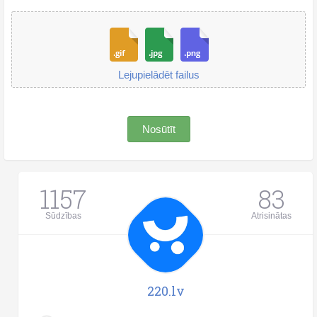
Lejupielādēt failus
Nosūtīt
1157
83
Sūdzības
Atrisinātas
220.lv