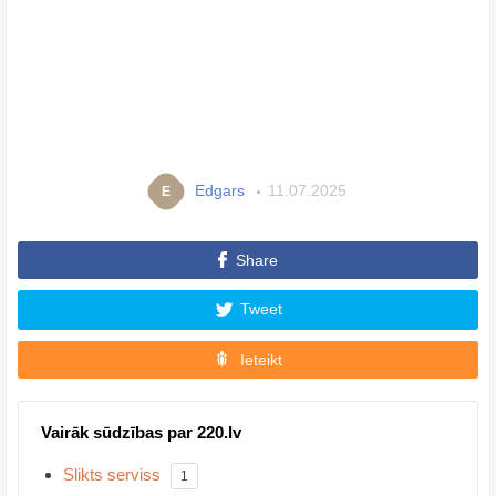
Edgars
11.07.2025
E
Share
Tweet
Ieteikt
Vairāk sūdzības par 220.lv
Slikts serviss
1