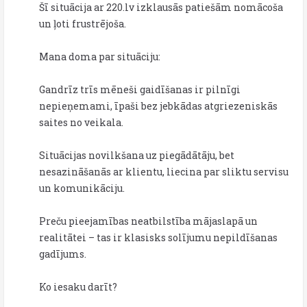
Šī situācija ar 220.lv izklausās patiešām nomācoša
un ļoti frustrējoša.
Mana doma par situāciju:
Gandrīz trīs mēneši gaidīšanas ir pilnīgi
nepieņemami, īpaši bez jebkādas atgriezeniskās
saites no veikala.
Situācijas novilkšana uz piegādātāju, bet
nesazināšanās ar klientu, liecina par sliktu servisu
un komunikāciju.
Preču pieejamības neatbilstība mājaslapā un
realitātei – tas ir klasisks solījumu nepildīšanas
gadījums.
Ko iesaku darīt?