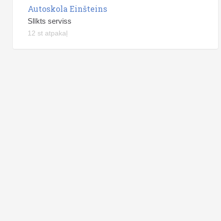
Autoskola Einšteins
Slīkts serviss
12 st atpakaļ