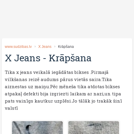
www.sudzibas.lv
X Jeans
Krāpšana
X Jeans
-
Krāpšana
Tika x jeans veikalā iegādātas bikses .Pirmajā
vilkšanas reizē audums pārus vietās saira.Tika
aiznestas uz maiņu.Pēc mēneša tika atdotas bikses
atpakaļ defekti bija izgriezti laikam ar nazi,un tipa
pats vainīgs kautkur uzplēsi.Jo tālāk jo trakāk šinī
valstī