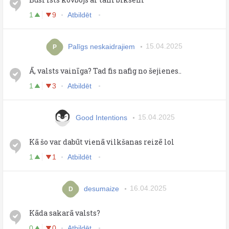
1
9
Atbildēt
Palīgs neskaidrajiem
15.04.2025
P
Ā, valsts vainīga? Tad fis nafig no šejienes..
1
3
Atbildēt
Good Intentions
15.04.2025
Kā šo var dabūt vienā vilkšanas reizē lol
1
1
Atbildēt
desumaize
16.04.2025
D
Kāda sakarā valsts?
0
0
Atbildēt