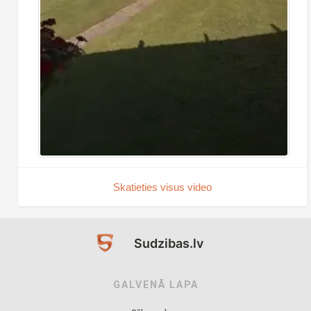
Skatieties visus video
Sudzibas.lv
GALVENĀ LAPA