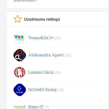
Uzņēmumu reitings
Yesmobile.lv
(23)
Aleksandra Apavi
(25)
Laimes Lācis
(10)
InCredit Group
(32)
Nano IT
(7)