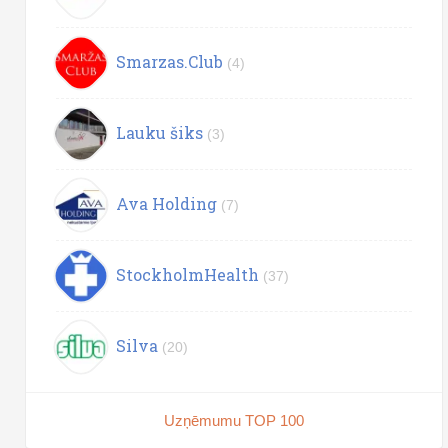
Smarzas.Club
(4)
Lauku šiks
(3)
Ava Holding
(7)
StockholmHealth
(37)
Silva
(20)
Uzņēmumu TOP 100