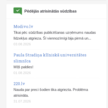
Pēdējās atrisinātās sūdzības
Modivo.lv
Tikai pēc sūdzības publicēšanas uzņēmums naudas
līdzekļus atgrieza. Šī viennozīmīgi bija pirmā un...
03.08.2026
Paula Stradiņa klīniskā universitātes
slimnīca
Mīļš paldies!
01.08.2026
220.lv
Nauda par preci šodien tika atgriezta. Problēma
atrisināta.
31.07.2026