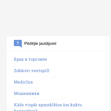
Pēdējie jautājumi
Брак в торговле
Zobārsti ventspilī
Medicīna
Мошенники
Kāds vispār apmeklēšos šos kaktu
kantorīšus?