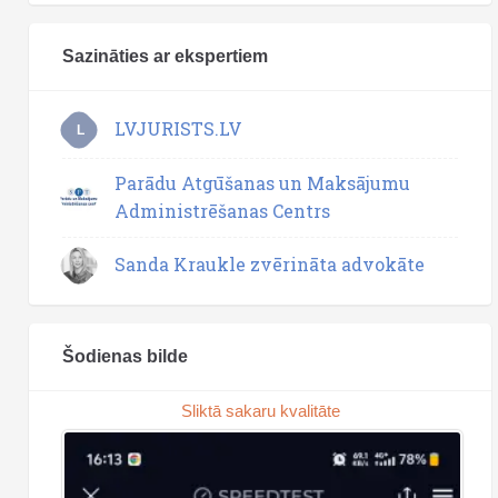
Sazināties ar ekspertiem
LVJURISTS.LV
L
Parādu Atgūšanas un Maksājumu
Administrēšanas Centrs
Sanda Kraukle zvērināta advokāte
Šodienas bilde
Sliktā sakaru kvalitāte