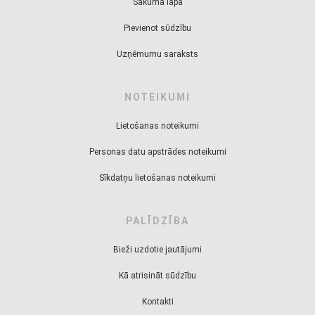
Sākuma lapa
Pievienot sūdzību
Uzņēmumu saraksts
NOTEIKUMI
Lietošanas noteikumi
Personas datu apstrādes noteikumi
Sīkdatņu lietošanas noteikumi
PALĪDZĪBA
Bieži uzdotie jautājumi
Kā atrisināt sūdzību
Kontakti