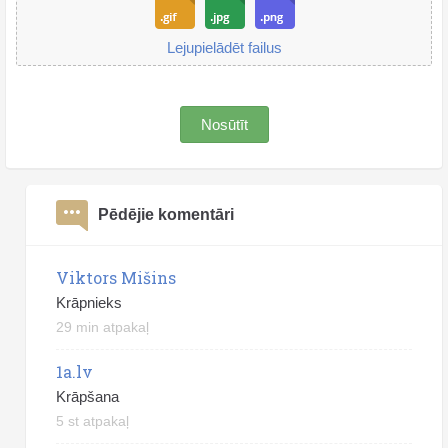
Lejupielādēt failus
Nosūtīt
Pēdējie komentāri
Viktors Mišins
Krāpnieks
29 min atpakaļ
1a.lv
Krāpšana
5 st atpakaļ