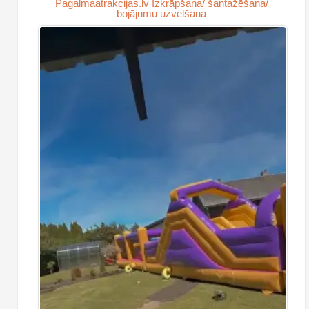
Pagalmaatrakcijas.lv Izkrāpšana/ šantažēšana/
bojājumu uzvelšana