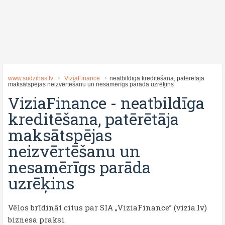
www.sudzibas.lv
ViziaFinance
​neatbildīga kreditēšana, patērētāja
maksātspējas neizvērtēšanu un nesamērīgs parāda uzrēķins
ViziaFinance
-
​neatbildīga
kreditēšana, patērētāja
maksātspējas
neizvērtēšanu un
nesamērīgs parāda
uzrēķins
Vēlos brīdināt citus par SIA „ViziaFinance” (vizia.lv)
biznesa praksi.