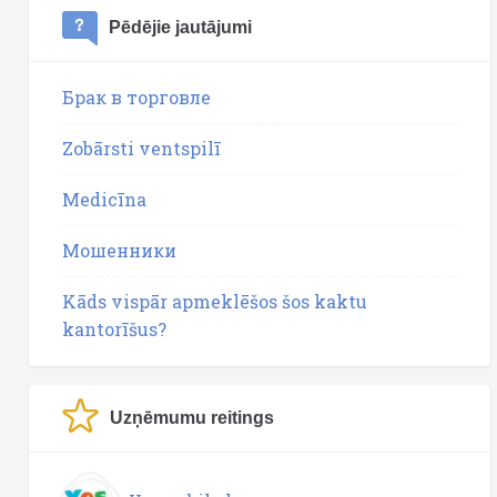
Pēdējie jautājumi
Брак в торговле
Zobārsti ventspilī
Medicīna
Мошенники
Kāds vispār apmeklēšos šos kaktu
kantorīšus?
Uzņēmumu reitings