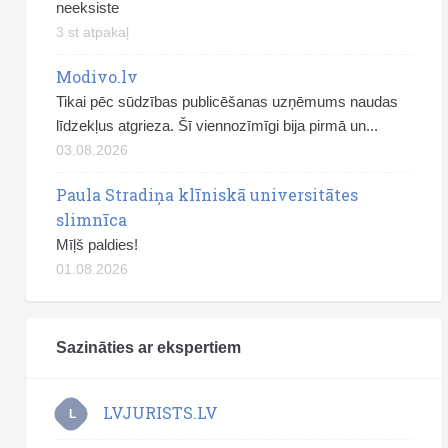
neeksiste
3 st atpakaļ
Modivo.lv
Tikai pēc sūdzības publicēšanas uzņēmums naudas
līdzekļus atgrieza. Šī viennozīmīgi bija pirmā un...
03.08.2026
Paula Stradiņa klīniskā universitātes
slimnīca
Mīļš paldies!
01.08.2026
Sazināties ar ekspertiem
LVJURISTS.LV
L