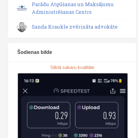
Parādu Atgūšanas un Maksājumu
Administrēšanas Centrs
Sanda Kraukle zvērināta advokāte
Šodienas bilde
Sliktā sakaru kvalitāte