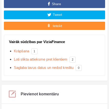
Share
Tweet
Ieteikt
Vairāk sūdzības par ViziaFinance
Krāpšana
1
Loti slikta attieksme pret klientiem
2
Saglaba tavus datus un nedod kreditu
0
Pievienot komentāru