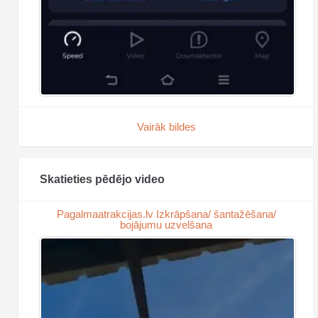
Vairāk bildes
Skatieties pēdējo video
Pagalmaatrakcijas.lv Izkrāpšana/ šantažēšana/
bojājumu uzvelšana