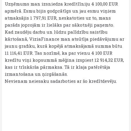
Uzņēmums man izsniedza kredītlīniju 4 100,00 EUR
apmērā. Esmu bijis godprātīgs un jau esmu viņiem
atmaksājis 1 797,91 EUR, neskatoties uz to, mans
parāds joprojām ir lielāks par sākotnēji paņemto.
Kad zaudēju darbu un lūdzu palīdzību saistību
kārtošanā, ViziaFinance man atsūtīja piedāvājumu ar
jaunu grafiku, kurā kopējā atmaksājamā summa būtu
11 116,41 EUR. Tas nozīmē, ka par vienu 4 100 EUR
kredītu viņi kopsummā mēģina izspiest 12 914,32 EUR,
kas ir trīskārša pārmaksa. Tā ir klaja patērētāja
izmantošana un ņirgāšanās.
Nevienam neiesaku sadarboties ar šo kredītdevēju.