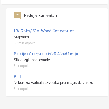
Pēdējie komentāri
Hb-Koks/ SIA Wood Conception
Krāpšana
59 min atpakaļ
Baltijas Starptautiskā Akadēmija
Slikta izglītības iestāde
3 st atpakaļ
Bolt
Nekorekta vadītāja uzvedība pret mājas dzīvnieku
3 st atpakaļ