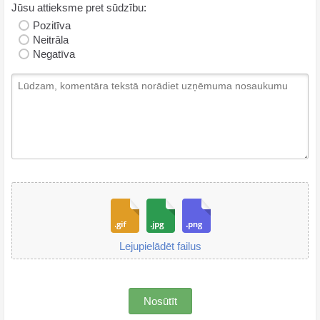
Jūsu attieksme pret sūdzību:
Pozitīva
Neitrāla
Negatīva
Lejupielādēt failus
Nosūtīt