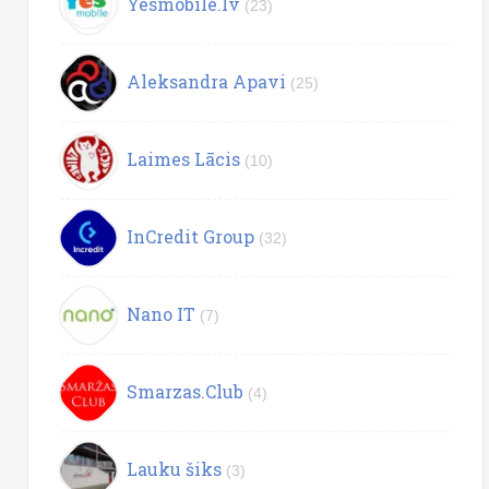
Yesmobile.lv
(23)
Aleksandra Apavi
(25)
Laimes Lācis
(10)
InCredit Group
(32)
Nano IT
(7)
Smarzas.Club
(4)
Lauku šiks
(3)