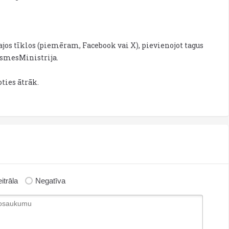
lajos tīklos (piemēram, Facebook vai X), pievienojot tagus
ksmesMinistrija.
ties ātrāk.
itrāla
Negatīva