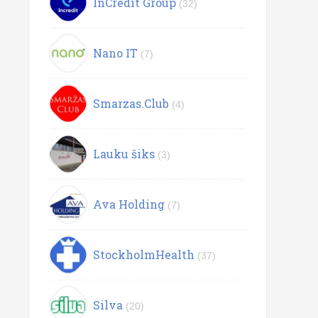
InCredit Group
(32)
Nano IT
(7)
Smarzas.Club
(4)
Lauku šiks
(3)
Ava Holding
(7)
StockholmHealth
(37)
Silva
(20)