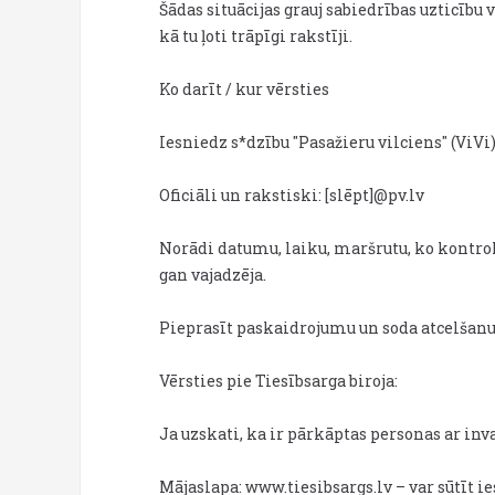
Šādas situācijas grauj sabiedrības uzticīb
kā tu ļoti trāpīgi rakstīji.
Ko darīt / kur vērsties
Iesniedz s*dzību "Pasažieru vilciens" (ViVi)
Oficiāli un rakstiski: [slēpt]@pv.lv
Norādi datumu, laiku, maršrutu, ko kontrolē
gan vajadzēja.
Pieprasīt paskaidrojumu un soda atcelšanu, j
Vērsties pie Tiesībsarga biroja:
Ja uzskati, ka ir pārkāptas personas ar invali
Mājaslapa: www.tiesibsargs.lv – var sūtīt 