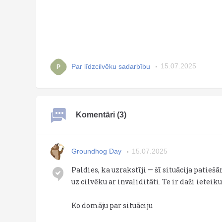
Par līdzcilvēku sadarbību
15.07.2025
P
Komentāri (3)
Groundhog Day
15.07.2025
Paldies, ka uzrakstīji — šī situācija pati
uz cilvēku ar invaliditāti. Te ir daži ieteik
Ko domāju par situāciju