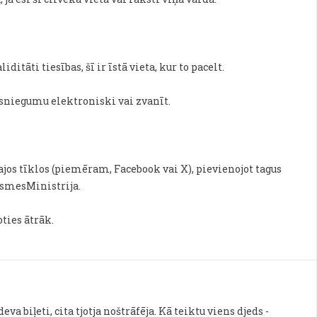
ditāti tiesības, šī ir īstā vieta, kur to pacelt.
iesniegumu elektroniski vai zvanīt.
lajos tīklos (piemēram, Facebook vai X), pievienojot tagus
ksmesMinistrija.
ties ātrāk.
va biļeti, cita tjotja noštrāfēja. Kā teiktu viens djeds -