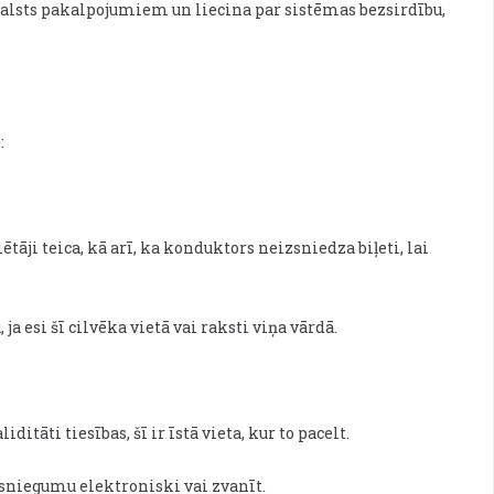
u valsts pakalpojumiem un liecina par sistēmas bezsirdību,
:
tāji teica, kā arī, ka konduktors neizsniedza biļeti, lai
a esi šī cilvēka vietā vai raksti viņa vārdā.
ditāti tiesības, šī ir īstā vieta, kur to pacelt.
iesniegumu elektroniski vai zvanīt.