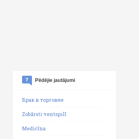
Pēdējie jautājumi
Брак в торговле
Zobārsti ventspilī
Medicīna