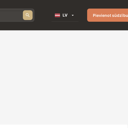
LV
Pievienot sūdzīb