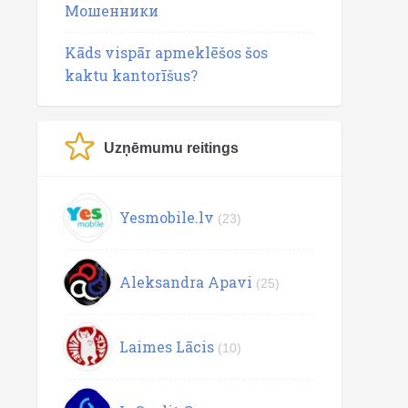
Мошенники
Kāds vispār apmeklēšos šos
kaktu kantorīšus?
Uzņēmumu reitings
Yesmobile.lv
(23)
Aleksandra Apavi
(25)
Laimes Lācis
(10)