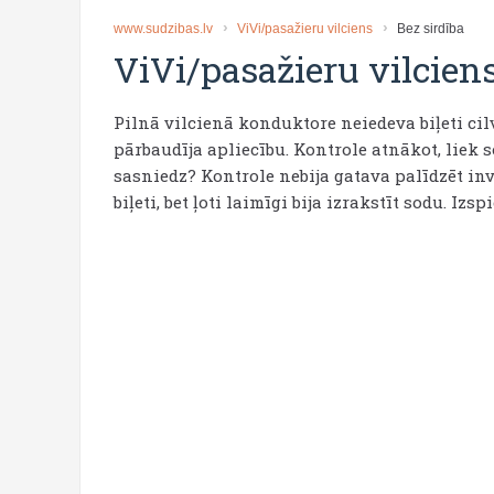
www.sudzibas.lv
ViVi/pasažieru vilciens
Bez sirdība
ViVi/pasažieru vilcien
Pilnā vilcienā konduktore neiedeva biļeti ci
pārbaudīja apliecību. Kontrole atnākot, liek s
sasniedz? Kontrole nebija gatava palīdzēt inv
biļeti, bet ļoti laimīgi bija izrakstīt sodu. Izspi