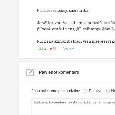
Publicēt situāciju sabiedrībā:
Ja vēlies, vari šo gadījumu aprakstīt sociā
@Pasažieru Vilciens, @Tiesībsargs, @Sati
Publiska uzmanība bieži vien piespiež rīko
133
31
Atbildēt
Pievienot komentāru
Jūsu attieksme pret sūdzību:
Pozitīva
Ne