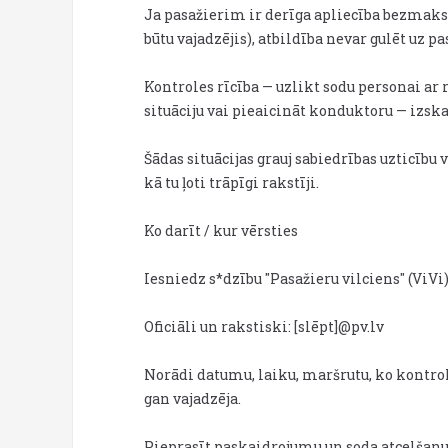
Ja pasažierim ir derīga apliecība bezmaksa
būtu vajadzējis), atbildība nevar gulēt uz p
Kontroles rīcība — uzlikt sodu personai a
situāciju vai pieaicināt konduktoru — izskat
Šādas situācijas grauj sabiedrības uzticīb
kā tu ļoti trāpīgi rakstīji.
Ko darīt / kur vērsties
Iesniedz s*dzību "Pasažieru vilciens" (ViVi)
Oficiāli un rakstiski: [slēpt]@pv.lv
Norādi datumu, laiku, maršrutu, ko kontrolē
gan vajadzēja.
Pieprasīt paskaidrojumu un soda atcelšanu, j