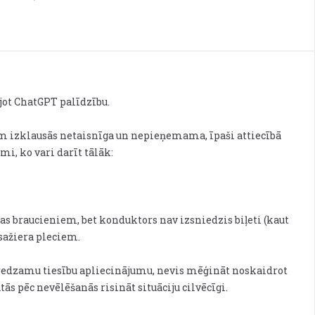
jot ChatGPT palīdzību.
ešām izklausās netaisnīga un nepieņemama, īpaši attiecībā
umi, ko vari darīt tālāk:
s braucieniem, bet konduktors nav izsniedzis biļeti (kaut
asažiera pleciem.
r redzamu tiesību apliecinājumu, nevis mēģināt noskaidrot
ās pēc nevēlēšanās risināt situāciju cilvēcīgi.