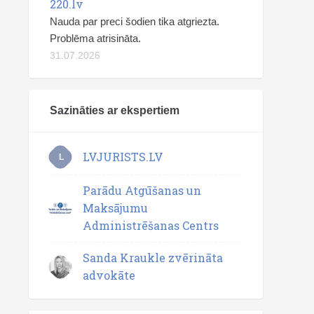
220.lv
Nauda par preci šodien tika atgriezta.
Problēma atrisināta.
31.07.2026
Sazināties ar ekspertiem
LVJURISTS.LV
L
Parādu Atgūšanas un
Maksājumu
Administrēšanas Centrs
Sanda Kraukle zvērināta
advokāte