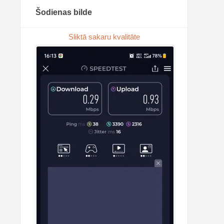
Šodienas bilde
Sliktā sakaru kvalitāte