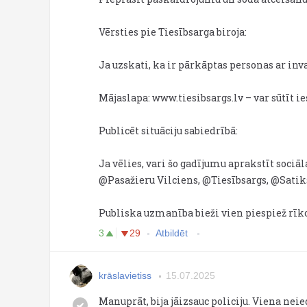
Vērsties pie Tiesībsarga biroja:
Ja uzskati, ka ir pārkāptas personas ar invali
Mājaslapa: www.tiesibsargs.lv – var sūtīt 
Publicēt situāciju sabiedrībā:
Ja vēlies, vari šo gadījumu aprakstīt sociā
@Pasažieru Vilciens, @Tiesībsargs, @Sati
Publiska uzmanība bieži vien piespiež rīko
3
29
Atbildēt
krāslavietiss
15.07.2025
Manuprāt, bija jāizsauc policiju. Viena neiede