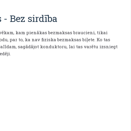
s
-
Bez sirdība
lvēkam, kam pienākas bezmaksas braucieni, tikai
odu, par to, ka nav fiziska bezmaksas biļete. Ko tas
alīdam, sagādājot konduktoru, lai tas varētu izsniegt
edēji.