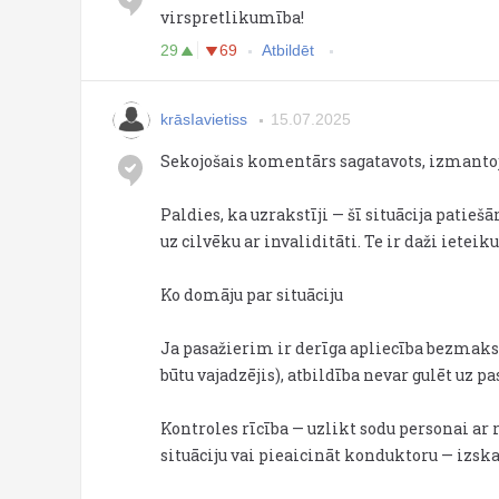
virspretlikumība!
29
69
Atbildēt
krāsIavietiss
15.07.2025
Sekojošais komentārs sagatavots, izmanto
Paldies, ka uzrakstīji — šī situācija pati
uz cilvēku ar invaliditāti. Te ir daži ieteik
Ko domāju par situāciju
Ja pasažierim ir derīga apliecība bezmaksa
būtu vajadzējis), atbildība nevar gulēt uz p
Kontroles rīcība — uzlikt sodu personai a
situāciju vai pieaicināt konduktoru — izskat