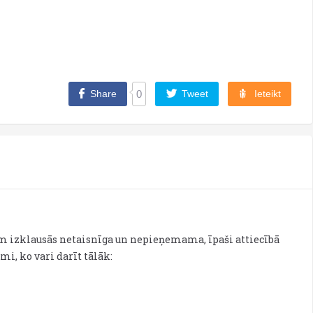
Share
0
Tweet
Ieteikt
ešām izklausās netaisnīga un nepieņemama, īpaši attiecībā
umi, ko vari darīt tālāk: