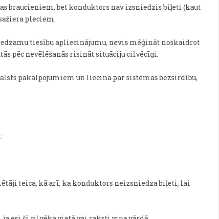
s braucieniem, bet konduktors nav izsniedzis biļeti (kaut
asažiera pleciem.
r redzamu tiesību apliecinājumu, nevis mēģināt noskaidrot
ās pēc nevēlēšanās risināt situāciju cilvēcīgi.
u valsts pakalpojumiem un liecina par sistēmas bezsirdību,
:
tāji teica, kā arī, ka konduktors neizsniedza biļeti, lai
a esi šī cilvēka vietā vai raksti viņa vārdā.