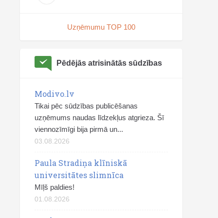
Uzņēmumu TOP 100
Pēdējās atrisinātās sūdzības
Modivo.lv
Tikai pēc sūdzības publicēšanas
uzņēmums naudas līdzekļus atgrieza. Šī
viennozīmīgi bija pirmā un...
03.08.2026
Paula Stradiņa klīniskā
universitātes slimnīca
Mīļš paldies!
01.08.2026