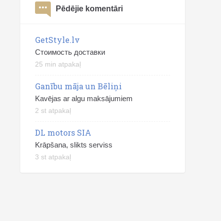
Pēdējie komentāri
GetStyle.lv
Стоимость доставки
25 min atpakaļ
Ganību māja un Bēliņi
Kavējas ar algu maksājumiem
2 st atpakaļ
DL motors SIA
Krāpšana, slikts serviss
3 st atpakaļ