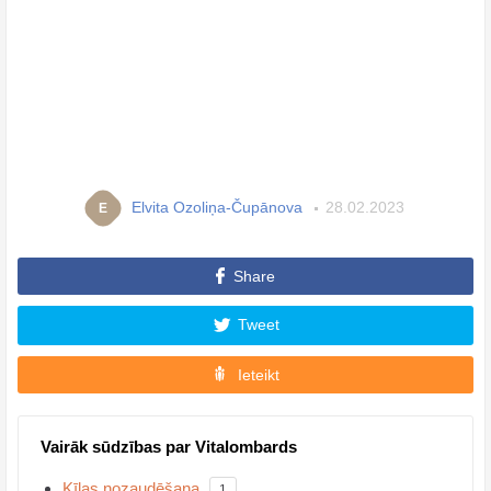
Elvita Ozoliņa-Čupānova
28.02.2023
E
Share
Tweet
Ieteikt
Vairāk sūdzības par Vitalombards
Ķīlas nozaudēšana
1