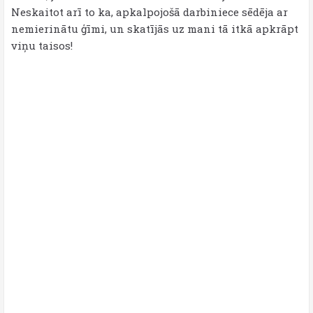
Neskaitot arī to ka, apkalpojošā darbiniece sēdēja ar
nemierinātu ģīmi, un skatījās uz mani tā itkā apkrāpt
viņu taisos!