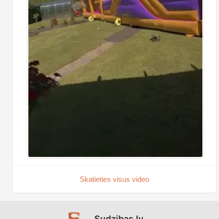
Skatieties visus video
Sudzibas.lv