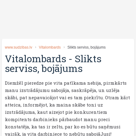
www.sudzibas.lv
Vitalombards
Slikts serviss, bojājums
Vitalombards
-
Slikts
serviss, bojājums
Diemžēl pieredze pie vita patīkama nebija, pirmkārts
manu izstrādājumu sabojāja, saskrāpēja, un uzlēja
skābi, pat nepavaicājot vai es tam piekrītu. Otram kārt
atteica, informējot, ka maina skābe toni uz
izstrādājuma, kaut aizejot pie konkurentiem
kompitents darbinieks pārbaudot manu preci
konstatēja, ka tas ir zelts, par ko es būtu saņēmusi
vairāk, ja vita darbiniece to nebūtu sabojāJusi!