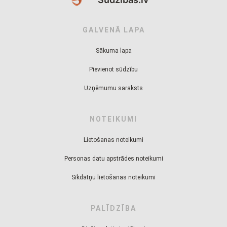
GALVENĀ LAPA
Sākuma lapa
Pievienot sūdzību
Uzņēmumu saraksts
NOTEIKUMI
Lietošanas noteikumi
Personas datu apstrādes noteikumi
Sīkdatņu lietošanas noteikumi
PALĪDZĪBA