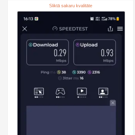
Sliktā sakaru kvalitāte