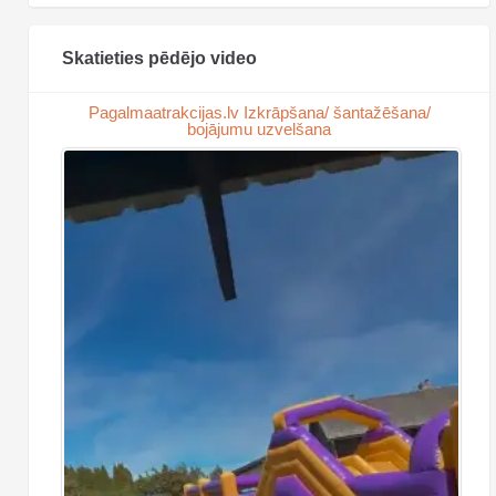
Skatieties pēdējo video
Pagalmaatrakcijas.lv Izkrāpšana/ šantažēšana/
bojājumu uzvelšana