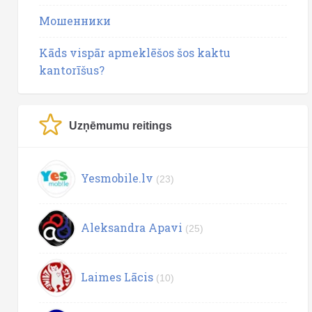
Мошенники
Kāds vispār apmeklēšos šos kaktu
kantorīšus?
Uzņēmumu reitings
Yesmobile.lv
(23)
Aleksandra Apavi
(25)
Laimes Lācis
(10)