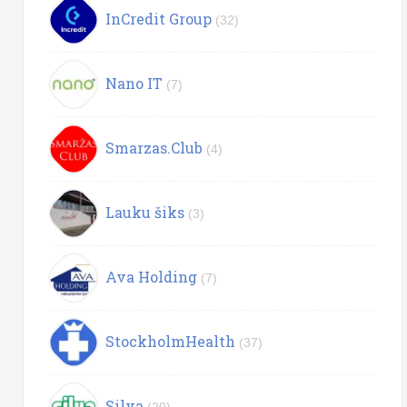
InCredit Group
(32)
Nano IT
(7)
Smarzas.Club
(4)
Lauku šiks
(3)
Ava Holding
(7)
StockholmHealth
(37)
Silva