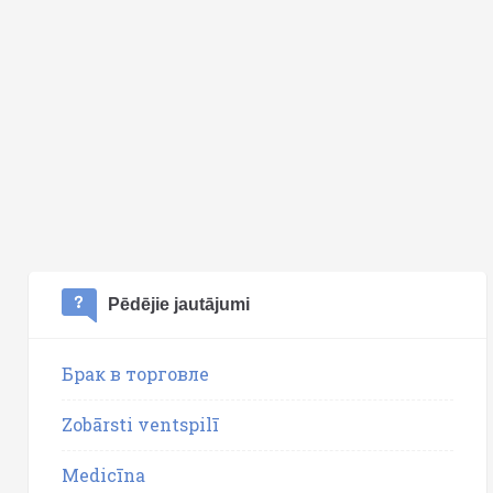
Pēdējie jautājumi
Брак в торговле
Zobārsti ventspilī
Medicīna