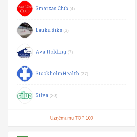
Smarzas.Club
(4)
Lauku šiks
(3)
Ava Holding
(7)
StockholmHealth
(37)
Silva
(20)
Uzņēmumu TOP 100