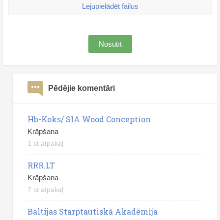
Lejupielādēt failus
Nosūtīt
Pēdējie komentāri
Hb-Koks/ SIA Wood Conception
Krāpšana
1 st atpakaļ
RRR.LT
Krāpšana
7 st atpakaļ
Baltijas Starptautiskā Akadēmija