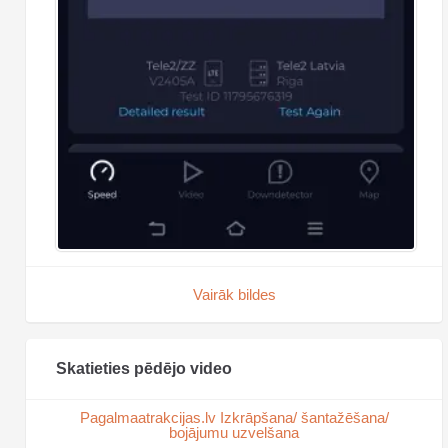
Vairāk bildes
Skatieties pēdējo video
Pagalmaatrakcijas.lv Izkrāpšana/ šantažēšana/
bojājumu uzvelšana