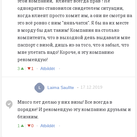
этой компании, "клиент всегда прав"! Не
однократно становился свидетелем ситуации,
когда клиент просто хомит им, а они не смотря на
это всё ровно с ним "няньчатся". Я бы на их месте
в морду бы дал таким! Компания на столько
компитента, что в выходной день выдавали мне
паспорт с визой, дишь из-за того, что я забыл, что
мне улетать надо! Короче, я эту компанию
рекомендую!
3
1
Atbildēt
Laima Saulīte
17.12.2019
L
Много лет делаю у них визы! Все всегда в
порядке! И рекомендую эту компанию друзьям и
близким.
1
0
Atbildēt