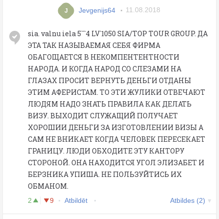
Jevgenijs64
11.08.2018
J
sia. valnu iela 5```4 LV`1050 SIA/TOP TOUR GROUP. ДА
ЭТА ТАК НАЗЫВАЕМАЯ СЕБЯ ФИРМА
ОБАГОЩАЕТСЯ В НЕКОМПЕНТЕНТНОСТИ
НАРОДА. И КОГДА НАРОД СО СЛЕЗАМИ НА
ГЛАЗАХ ПРОСИТ ВЕРНУТЬ ДЕНЬГИ ОТДАНЫ
ЭТИМ АФЕРИСТАМ. ТО ЭТИ ЖУЛИКИ ОТВЕЧАЮТ
ЛЮДЯМ НАДО ЗНАТЬ ПРАВИЛА КАК ДЕЛАТЬ
ВИЗУ. ВЫХОДИТ СЛУЖАЩИЙ ПОЛУЧАЕТ
ХОРОШИИ ДЕНЬГИ ЗА ИЗГОТОВЛЕНИИ ВИЗЫ А
САМ НЕ ВНИКАЕТ КОГДА ЧЕЛОВЕК ПЕРЕСЕКАЕТ
ГРАНИЦУ. ЛЮДИ ОБХОДИТЕ ЭТУ КАНТОРУ
СТОРОНОЙ. ОНА НАХОДИТСЯ УГОЛ ЭЛИЗАБЕТ И
БЕРЗНИКА УПИША. НЕ ПОЛЬЗУЙТИСЬ ИХ
ОБМАНОМ.
2
9
Atbildēt
Atbildes (2)