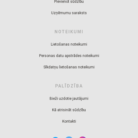
Pievienot sūdzību
Uzņēmumu saraksts
NOTEIKUMI
Lietošanas noteikumi
Personas datu apstrādes noteikumi
Sīkdatņu lietošanas noteikumi
PALĪDZĪBA
Bieži uzdotie jautājumi
Kā atrisināt sūdzību
Kontakti