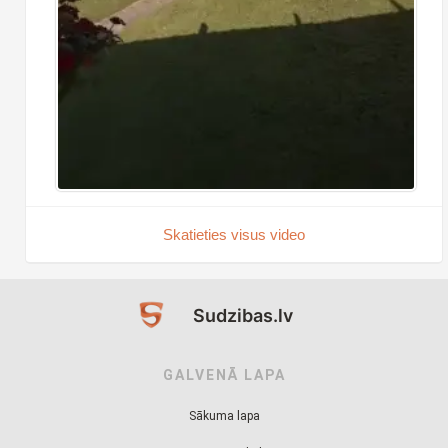
Skatieties visus video
Sudzibas.lv
GALVENĀ LAPA
Sākuma lapa