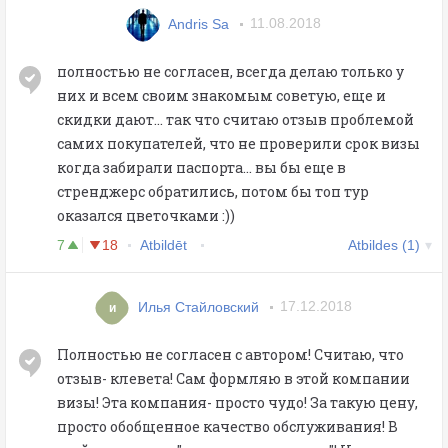
Andris Sa
11.08.2018
полностью не согласен, всегда делаю только у
них и всем своим знакомым советую, еще и
скидки дают... так что считаю отзыв проблемой
самих покупателей, что не проверили срок визы
когда забирали паспорта... вы бы еще в
стренджерс обратились, потом бы топ тур
оказался цветочками :))
7
18
Atbildēt
Atbildes (1)
Илья Стайловский
17.12.2018
и
Полностью не согласен с автором! Считаю, что
отзыв- клевета! Сам формляю в этой компании
визы! Эта компания- просто чудо! За такую цену,
просто обобщенное качество обслуживания! В