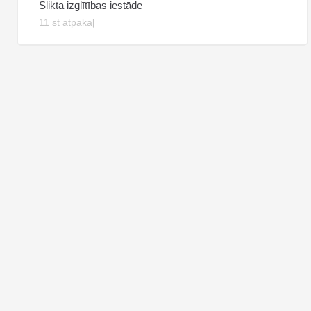
Slikta izglītības iestāde
11 st atpakaļ