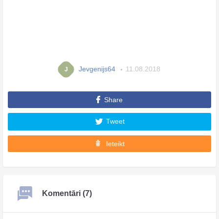
Jevgenijs64
11.08.2018
J
Share
Tweet
Ieteikt
Komentāri (7)