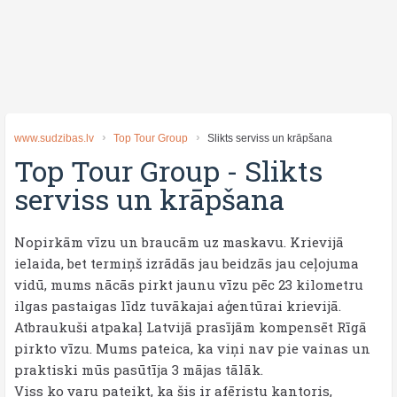
www.sudzibas.lv
Top Tour Group
Slikts serviss un krāpšana
Top Tour Group
-
Slikts
serviss un krāpšana
Nopirkām vīzu un braucām uz maskavu. Krievijā
ielaida, bet termiņš izrādās jau beidzās jau ceļojuma
vidū, mums nācās pirkt jaunu vīzu pēc 23 kilometru
ilgas pastaigas līdz tuvākajai aģentūrai krievijā.
Atbraukuši atpakaļ Latvijā prasījām kompensēt Rīgā
pirkto vīzu. Mums pateica, ka viņi nav pie vainas un
praktiski mūs pasūtīja 3 mājas tālāk.
Viss ko varu pateikt, ka šis ir afēristu kantoris,