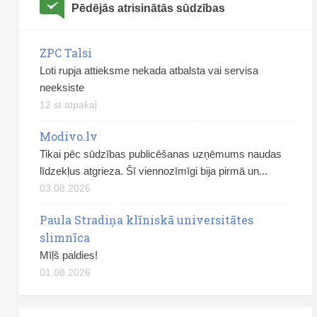
Pēdējās atrisinātās sūdzības
ZPC Talsi
Loti rupja attieksme nekada atbalsta vai servisa
neeksiste
12 st atpakaļ
Modivo.lv
Tikai pēc sūdzības publicēšanas uzņēmums naudas
līdzekļus atgrieza. Šī viennozīmīgi bija pirmā un...
03.08.2026
Paula Stradiņa klīniskā universitātes
slimnīca
Mīļš paldies!
01.08.2026