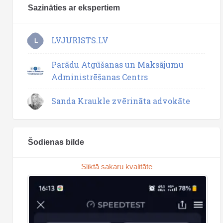
Sazināties ar ekspertiem
LVJURISTS.LV
L
Parādu Atgūšanas un Maksājumu
Administrēšanas Centrs
Sanda Kraukle zvērināta advokāte
Šodienas bilde
Sliktā sakaru kvalitāte