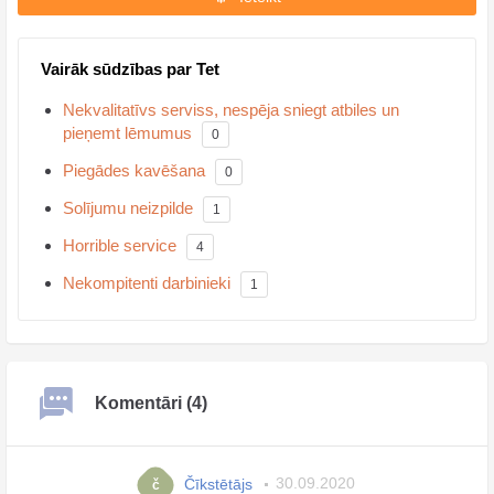
Vairāk sūdzības par Tet
Nekvalitatīvs serviss, nespēja sniegt atbiles un
pieņemt lēmumus
0
Piegādes kavēšana
0
Solījumu neizpilde
1
Horrible service
4
Nekompitenti darbinieki
1
Komentāri (4)
Čīkstētājs
30.09.2020
č