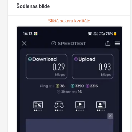
Šodienas bilde
Sliktā sakaru kvalitāte