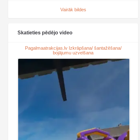
Vairāk bildes
Skatieties pēdējo video
Pagalmaatrakcijas.lv Izkrāpšana/ šantažēšana/
bojājumu uzvelšana