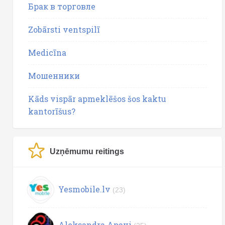
Брак в торговле
Zobārsti ventspilī
Medicīna
Мошенники
Kāds vispār apmeklēšos šos kaktu
kantorīšus?
Uzņēmumu reitings
Yesmobile.lv
(23)
Aleksandra Apavi