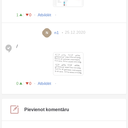
1
0
Atbildēt
n1
25.12.2020
N
/
0
0
Atbildēt
Pievienot komentāru