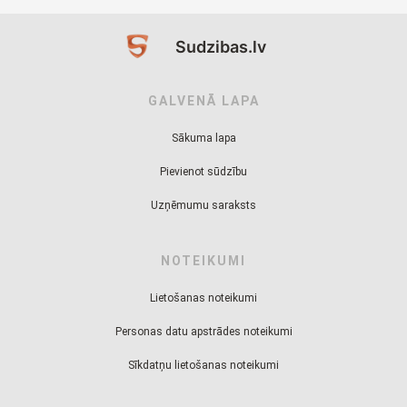
Sudzibas.lv
GALVENĀ LAPA
Sākuma lapa
Pievienot sūdzību
Uzņēmumu saraksts
NOTEIKUMI
Lietošanas noteikumi
Personas datu apstrādes noteikumi
Sīkdatņu lietošanas noteikumi