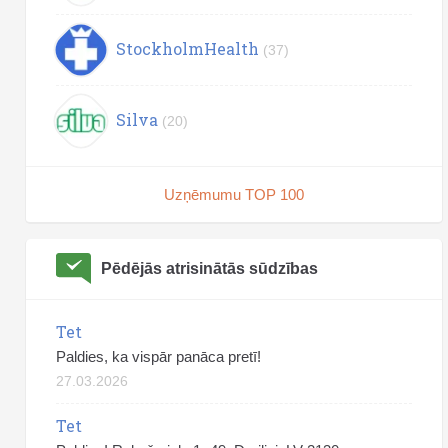
StockholmHealth
(37)
Silva
(20)
Uzņēmumu TOP 100
Pēdējās atrisinātās sūdzības
Tet
Paldies, ka vispār panāca pretī!
27.03.2026
Tet