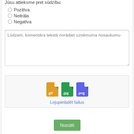
Jūsu attieksme pret sūdzību:
Pozitīva
Neitrāla
Negatīva
Lejupielādēt failus
Nosūtīt