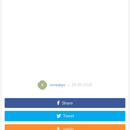
vcreatyv
29.09.2020
V
Share
Tweet
Ieteikt