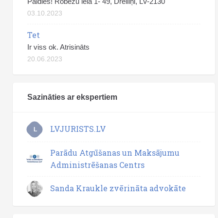
Paldies! Robežu iela 1- 49, Dreiliņi, LV-2130
03.10.2023
Tet
Ir viss ok. Atrisināts
20.06.2023
Sazināties ar ekspertiem
LVJURISTS.LV
L
Parādu Atgūšanas un Maksājumu
Administrēšanas Centrs
Sanda Kraukle zvērināta advokāte