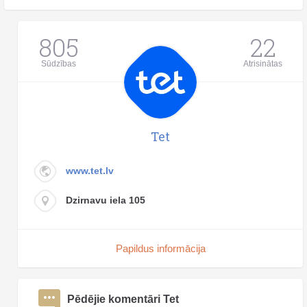
805
22
Sūdzības
Atrisinātas
Tet
www.tet.lv
Dzirnavu iela 105
Papildus informācija
Pēdējie komentāri Tet