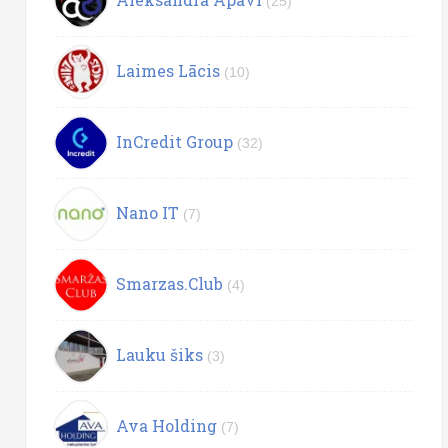
(25)
Laimes Lācis
(10)
InCredit Group
(32)
Nano IT
(7)
Smarzas.Club
(4)
Lauku šiks
(3)
Ava Holding
(7)