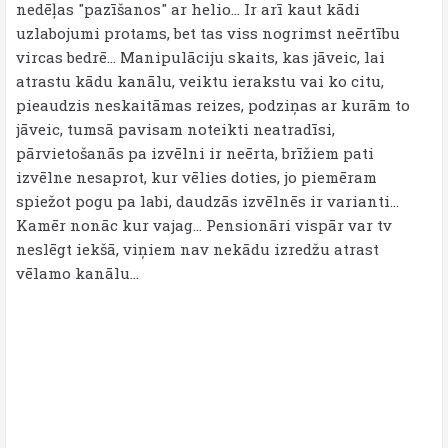
nedēļas "pazīšanos" ar helio... Ir arī kaut kādi
uzlabojumi protams, bet tas viss nogrimst neērtību
vircas bedrē... Manipulāciju skaits, kas jāveic, lai
atrastu kādu kanālu, veiktu ierakstu vai ko citu,
pieaudzis neskaitāmas reizes, podziņas ar kurām to
jāveic, tumsā pavisam noteikti neatradīsi,
pārvietošanās pa izvēlni ir neērta, brīžiem pati
izvēlne nesaprot, kur vēlies doties, jo piemēram
spiežot pogu pa labi, daudzās izvēlnēs ir varianti...
Kamēr nonāc kur vajag... Pensionāri vispār var tv
neslēgt iekšā, viņiem nav nekādu izredžu atrast
vēlamo kanālu...