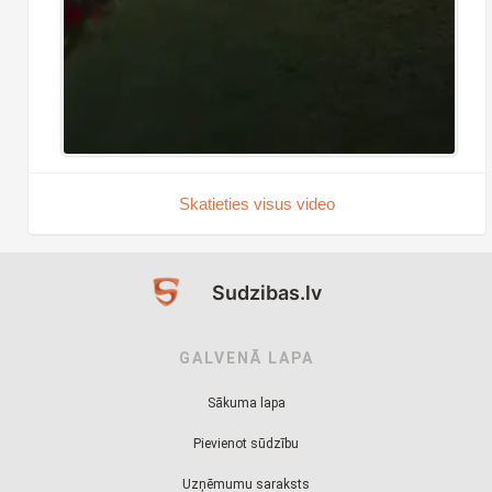
Skatieties visus video
Sudzibas.lv
GALVENĀ LAPA
Sākuma lapa
Pievienot sūdzību
Uzņēmumu saraksts