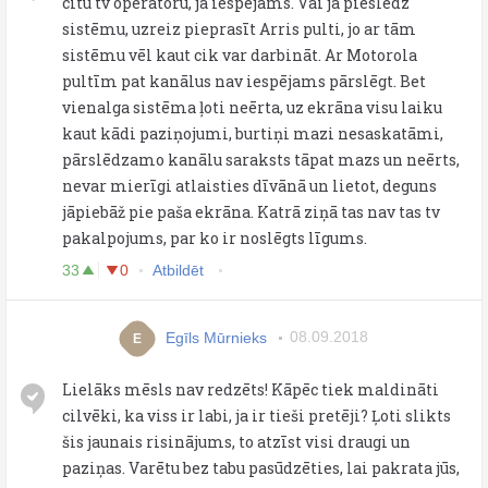
citu tv operatoru, ja iespējams. Vai ja pieslēdz
sistēmu, uzreiz pieprasīt Arris pulti, jo ar tām
sistēmu vēl kaut cik var darbināt. Ar Motorola
pultīm pat kanālus nav iespējams pārslēgt. Bet
vienalga sistēma ļoti neērta, uz ekrāna visu laiku
kaut kādi paziņojumi, burtiņi mazi nesaskatāmi,
pārslēdzamo kanālu saraksts tāpat mazs un neērts,
nevar mierīgi atlaisties dīvānā un lietot, deguns
jāpiebāž pie paša ekrāna. Katrā ziņā tas nav tas tv
pakalpojums, par ko ir noslēgts līgums.
33
0
Atbildēt
Egīls Mūrnieks
08.09.2018
E
Lielāks mēsls nav redzēts! Kāpēc tiek maldināti
cilvēki, ka viss ir labi, ja ir tieši pretēji? Ļoti slikts
šis jaunais risinājums, to atzīst visi draugi un
paziņas. Varētu bez tabu pasūdzēties, lai pakrata jūs,