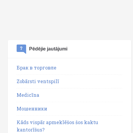
Pēdējie jautājumi
Брак в торговле
Zobārsti ventspilī
Medicīna
Мошенники
Kāds vispār apmeklēšos šos kaktu
kantorīšus?