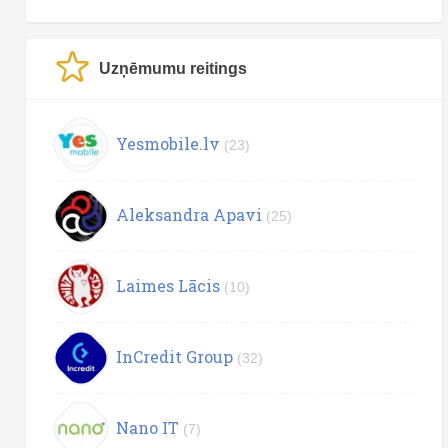
Uzņēmumu reitings
Yesmobile.lv
(23)
Aleksandra Apavi
(25)
Laimes Lācis
(10)
InCredit Group
(32)
Nano IT
(7)