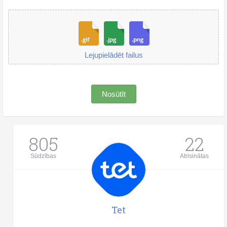
Lejupielādēt failus
Nosūtīt
805
22
Sūdzības
Atrisinātas
Tet