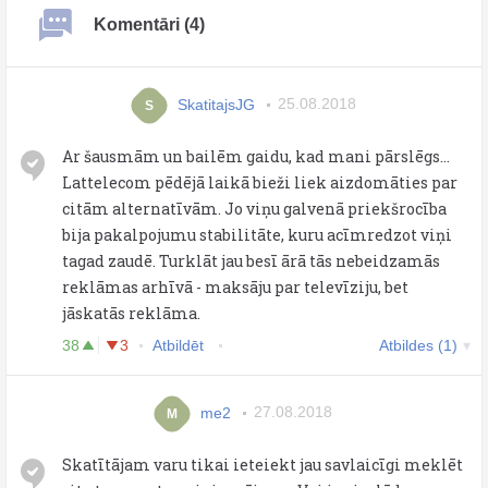
Komentāri (4)
SkatitajsJG
25.08.2018
S
Ar šausmām un bailēm gaidu, kad mani pārslēgs...
Lattelecom pēdējā laikā bieži liek aizdomāties par
citām alternatīvām. Jo viņu galvenā priekšrocība
bija pakalpojumu stabilitāte, kuru acīmredzot viņi
tagad zaudē. Turklāt jau besī ārā tās nebeidzamās
reklāmas arhīvā - maksāju par televīziju, bet
jāskatās reklāma.
38
3
Atbildēt
Atbildes (1)
me2
27.08.2018
M
Skatītājam varu tikai ieteiekt jau savlaicīgi meklēt