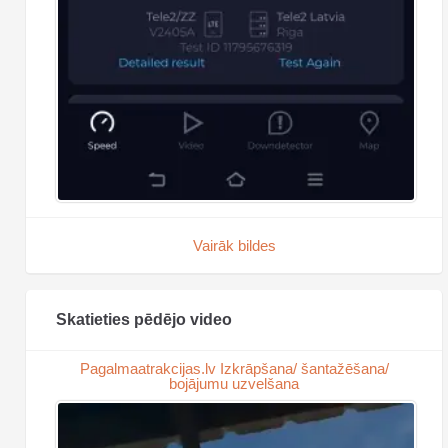
Vairāk bildes
Skatieties pēdējo video
Pagalmaatrakcijas.lv Izkrāpšana/ šantažēšana/
bojājumu uzvelšana