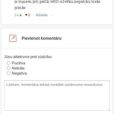
jo viņiem ļoti patīk vētīt cilvēku nepatiku visās
jomās
14
0
Atbildēt
Pievienot komentāru
Jūsu attieksme pret sūdzību:
Pozitīva
Neitrāla
Negatīva