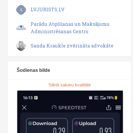
LVJURISTS.LV
L
Parādu Atgūšanas un Maksājumu
Administrēšanas Centrs
Sanda Kraukle zvērināta advokāte
Šodienas bilde
Sliktā sakaru kvalitāte