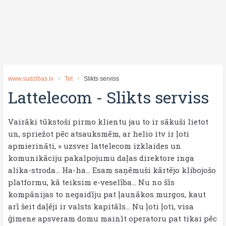
www.sudzibas.lv
Tet
Slikts serviss
Lattelecom
-
Slikts serviss
Vairāki tūkstoši pirmo klientu jau to ir sākuši lietot
un, spriežot pēc atsauksmēm, ar helio itv ir ļoti
apmierināti, » uzsver lattelecom izklaides un
komunikāciju pakalpojumu daļas direktore inga
alika-stroda... Ha-ha... Esam saņēmuši kārtējo klibojošo
platformu, kā teiksim e-veselība... Nu no šīs
kompānijas to negaidīju pat ļaunākos murgos, kaut
arī šeit daļēji ir valsts kapitāls... Nu ļoti ļoti, visa
ģimene apsveram domu mainīt operatoru pat tikai pēc