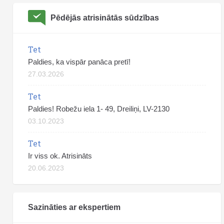
Pēdējās atrisinātās sūdzības
Tet
Paldies, ka vispār panāca pretī!
27.03.2026
Tet
Paldies! Robežu iela 1- 49, Dreiliņi, LV-2130
03.10.2023
Tet
Ir viss ok. Atrisināts
20.06.2023
Sazināties ar ekspertiem