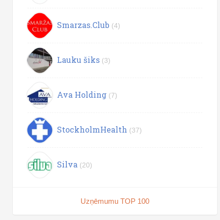
Smarzas.Club
(4)
Lauku šiks
(3)
Ava Holding
(7)
StockholmHealth
(37)
Silva
(20)
Uzņēmumu TOP 100