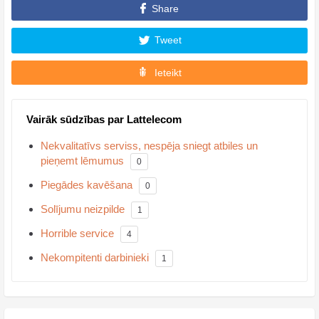
Share
Tweet
Ieteikt
Vairāk sūdzības par Lattelecom
Nekvalitatīvs serviss, nespēja sniegt atbiles un
pieņemt lēmumus
0
Piegādes kavēšana
0
Solījumu neizpilde
1
Horrible service
4
Nekompitenti darbinieki
1