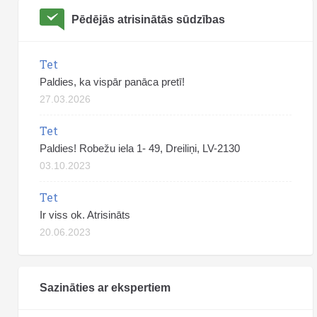
Pēdējās atrisinātās sūdzības
Tet
Paldies, ka vispār panāca pretī!
27.03.2026
Tet
Paldies! Robežu iela 1- 49, Dreiliņi, LV-2130
03.10.2023
Tet
Ir viss ok. Atrisināts
20.06.2023
Sazināties ar ekspertiem