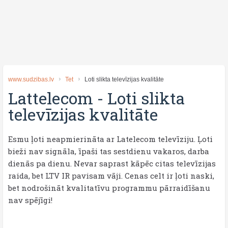
www.sudzibas.lv
Tet
Loti slikta televīzijas kvalitāte
Lattelecom
-
Loti slikta
televīzijas kvalitāte
Esmu ļoti neapmierināta ar Latelecom televīziju. Ļoti
bieži nav signāla, īpaši tas sestdienu vakaros, darba
dienās pa dienu. Nevar saprast kāpēc citas televīzijas
raida, bet LTV IR pavisam vāji. Cenas celt ir ļoti naski,
bet nodrošināt kvalitatīvu programmu pārraidīšanu
nav spējīgi!