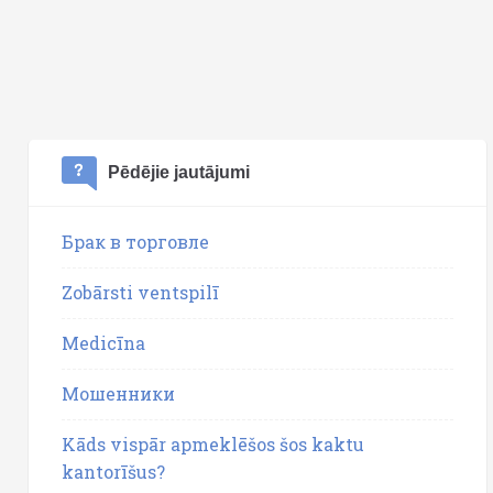
Pēdējie jautājumi
Брак в торговле
Zobārsti ventspilī
Medicīna
Мошенники
Kāds vispār apmeklēšos šos kaktu
kantorīšus?