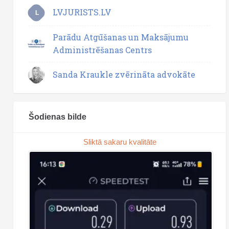
LVJURISTS.LV
L
Parādu Atgūšanas un Maksājumu
Administrēšanas Centrs
Sanda Kraukle zvērināta advokāte
Šodienas bilde
Sliktā sakaru kvalitāte