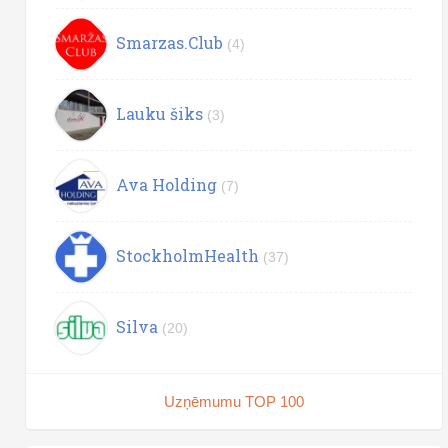
Smarzas.Club
(4)
Lauku šiks
(3)
Ava Holding
(7)
StockholmHealth
(37)
Silva
(20)
Uzņēmumu TOP 100