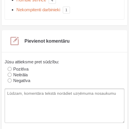
4
Nekompitenti darbinieki
1
Pievienot komentāru
Jūsu attieksme pret sūdzību:
Pozitīva
Neitrāla
Negatīva