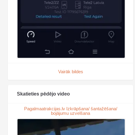
Vairāk bildes
Skatieties pēdējo video
Pagalmaatrakcijas.lv Izkrāpšana/ šantažēšana/
bojājumu uzvelšana