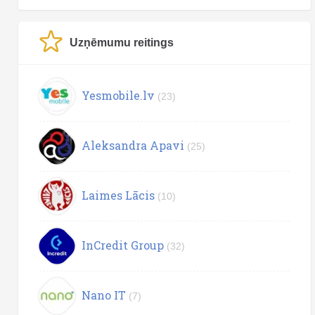
Uzņēmumu reitings
Yesmobile.lv
(23)
Aleksandra Apavi
(25)
Laimes Lācis
(10)
InCredit Group
(32)
Nano IT
(7)