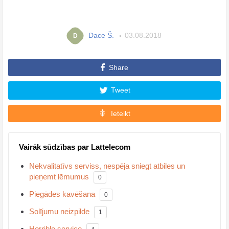
Dace Š.
03.08.2018
D
Share
Tweet
Ieteikt
Vairāk sūdzības par Lattelecom
Nekvalitatīvs serviss, nespēja sniegt atbiles un
pieņemt lēmumus
0
Piegādes kavēšana
0
Solījumu neizpilde
1
Horrible service