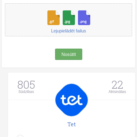
Lejupielādēt failus
Nosūtīt
805
22
Sūdzības
Atrisinātas
Tet