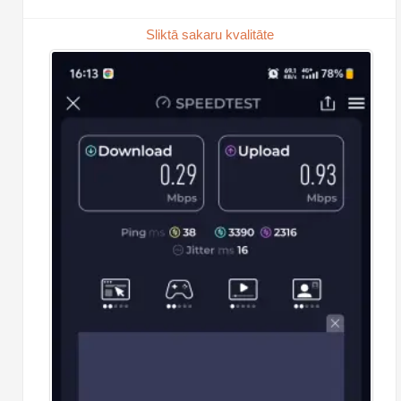
Sliktā sakaru kvalitāte