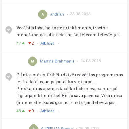
andrian
23.08.2018
A
Vecā bija laba, helio ne priekš manis, tracina,
mēneša beigās atteikšos no Lattelecom televīzijas.
47
2
Atbildēt
Mārtiņš Brahmanis
24.08.2018
M
Pilnīgs mēsls. Gribētu dzīvē redzēt tos programmas
izstrādātājus, un pajautāt ko viņi pīpē...
Pie skaidras apziņas kaut ko tādu nevar samurgot.
Ilgi bijām klienti, bet Helio savu paveica. Visa mūsu
ģimene atteiksies gan no i- neta, gan televīzijas...
48
0
Atbildēt
AURĒLIJA Strode
26.08.2018
A