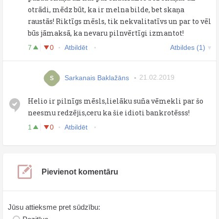
otrādi, mēdz būt, ka ir melna bilde, bet skaņa
raustās! Riktīgs mēsls, tik nekvalitatīvs un par to vēl
būs jāmaksā, ka nevaru pilnvērtīgi izmantot!
7
0
Atbildēt
Atbildes (1)
Sarkanais Baklažāns
21.02.2019
S
Helio ir pilnīgs mēsls,lielāku suña vēmekli par šo
neesmu redzējis,ceru ka šie idioti bankrotēsss!
1
0
Atbildēt
Pievienot komentāru
Jūsu attieksme pret sūdzību: