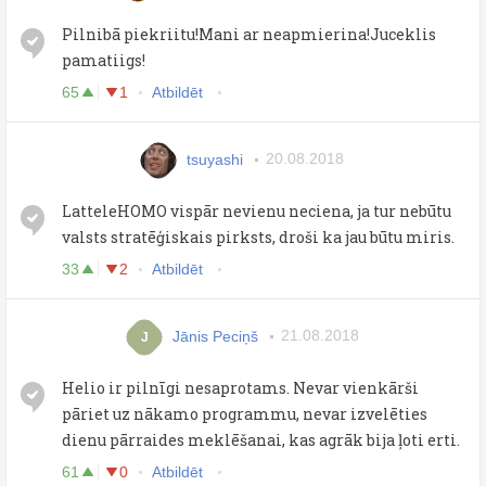
Pilnibā piekriitu!Mani ar neapmierina!Juceklis
pamatiigs!
65
1
Atbildēt
tsuyashi
20.08.2018
LatteleHOMO vispār nevienu neciena, ja tur nebūtu
valsts stratēģiskais pirksts, droši ka jau būtu miris.
33
2
Atbildēt
Jānis Peciņš
21.08.2018
J
Helio ir pilnīgi nesaprotams. Nevar vienkārši
pāriet uz nākamo programmu, nevar izvelēties
dienu pārraides meklēšanai, kas agrāk bija ļoti erti.
61
0
Atbildēt