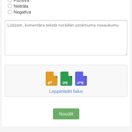
Pozitīva
Neitrāla
Negatīva
Lejupielādēt failus
Nosūtīt