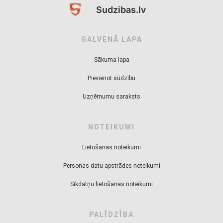
Sudzibas.lv
GALVENĀ LAPA
Sākuma lapa
Pievienot sūdzību
Uzņēmumu saraksts
NOTEIKUMI
Lietošanas noteikumi
Personas datu apstrādes noteikumi
Sīkdatņu lietošanas noteikumi
PALĪDZĪBA