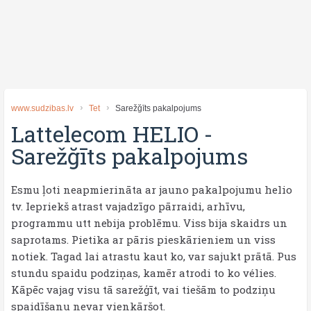
www.sudzibas.lv
Tet
Sarežğīts pakalpojums
Lattelecom HELIO
-
Sarežğīts pakalpojums
Esmu ļoti neapmierināta ar jauno pakalpojumu helio
tv. Iepriekš atrast vajadzīgo pārraidi, arhīvu,
programmu utt nebija problēmu. Viss bija skaidrs un
saprotams. Pietika ar pāris pieskārieniem un viss
notiek. Tagad lai atrastu kaut ko, var sajukt prātā. Pus
stundu spaidu podziņas, kamēr atrodi to ko vélies.
Kāpēc vajag visu tā sarežģīt, vai tiešām to podziņu
spaidīšanu nevar vienkāršot.