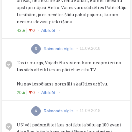
un Bāc, netieku ne uz vienu kanāli, kamēr neesmu
apstiprinājusi Helio. Vai es varu sūdzēties Patērētāju
tiesībām, jo es nevēlos šādu pakalpojumu, kuram
neesmu devusi piekrišanu.
42
0
Atbildēt
Raimonds Viglis
11.09.2018
R
Tas ir murgs, Vajadzētu visiem kam neapmierina
tas sūds atteikties un pāriet uz citu TV.
Nu nav iespējams normāli skatīties arhīvu.
20
0
Atbildēt
Raimonds Viglis
11.09.2018
R
UN vēl padomājiet kas notiktu ja būtu ap 100 zvani
dienā uz lattelekom ar jautājumu kur atgriezt