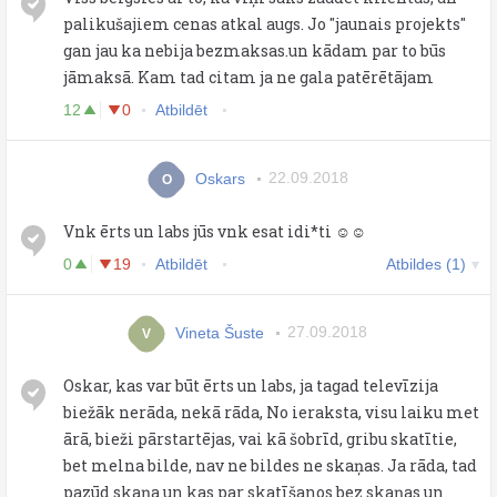
palikušajiem cenas atkal augs. Jo "jaunais projekts"
gan jau ka nebija bezmaksas.un kādam par to būs
jāmaksā. Kam tad citam ja ne gala patērētājam
12
0
Atbildēt
Oskars
22.09.2018
O
Vnk ērts un labs jūs vnk esat idi*ti ☺☺
0
19
Atbildēt
Atbildes (1)
Vineta Šuste
27.09.2018
V
Oskar, kas var būt ērts un labs, ja tagad televīzija
biežāk nerāda, nekā rāda, No ieraksta, visu laiku met
ārā, bieži pārstartējas, vai kā šobrīd, gribu skatītie,
bet melna bilde, nav ne bildes ne skaņas. Ja rāda, tad
pazūd skaņa un kas par skatīšanos bez skaņas un