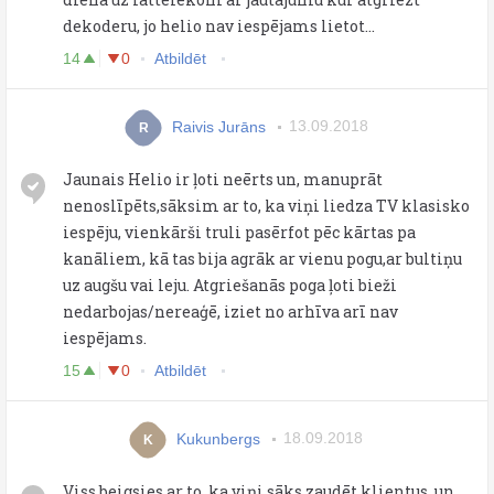
dekoderu, jo helio nav iespējams lietot...
14
0
Atbildēt
Raivis Jurāns
13.09.2018
R
Jaunais Helio ir ļoti neērts un, manuprāt
nenoslīpēts,sāksim ar to, ka viņi liedza TV klasisko
iespēju, vienkārši truli pasērfot pēc kārtas pa
kanāliem, kā tas bija agrāk ar vienu pogu,ar bultiņu
uz augšu vai leju. Atgriešanās poga ļoti bieži
nedarbojas/nereaģē, iziet no arhīva arī nav
iespējams.
15
0
Atbildēt
Kukunbergs
18.09.2018
K
Viss beigsies ar to, ka viņi sāks zaudēt klientus, un