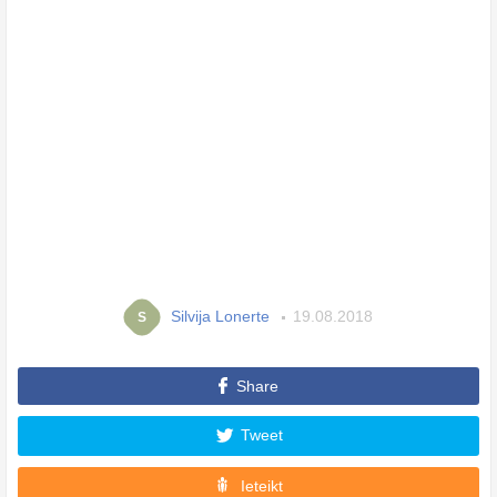
Silvija Lonerte
19.08.2018
S
Share
Tweet
Ieteikt