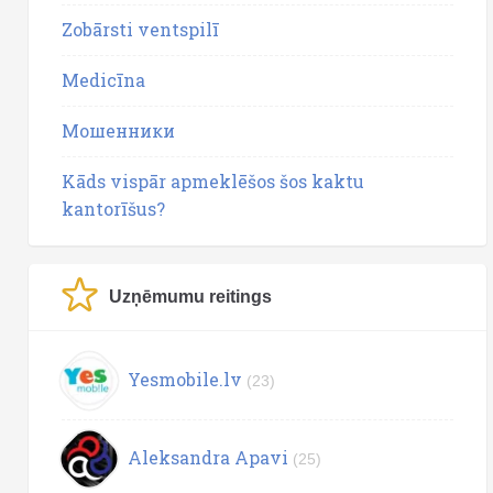
Zobārsti ventspilī
Medicīna
Мошенники
Kāds vispār apmeklēšos šos kaktu
kantorīšus?
Uzņēmumu reitings
Yesmobile.lv
(23)
Aleksandra Apavi
(25)