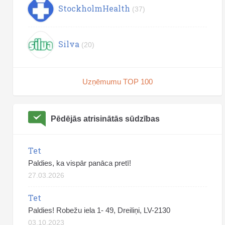
StockholmHealth
(37)
Silva
(20)
Uzņēmumu TOP 100
Pēdējās atrisinātās sūdzības
Tet
Paldies, ka vispār panāca pretī!
27.03.2026
Tet
Paldies! Robežu iela 1- 49, Dreiliņi, LV-2130
03.10.2023