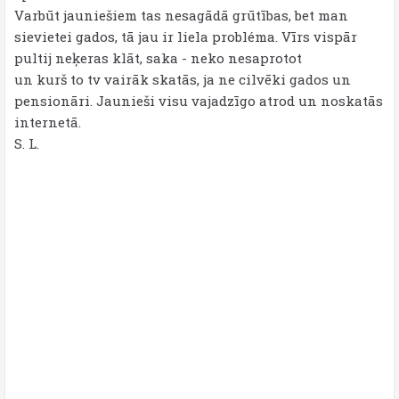
Varbūt jauniešiem tas nesagādā grūtības, bet man
sievietei gados, tā jau ir liela probléma. Vīrs vispār
pultij neķeras klāt, saka - neko nesaprotot
un kurš to tv vairāk skatās, ja ne cilvēki gados un
pensionāri. Jaunieši visu vajadzīgo atrod un noskatās
internetā.
S. L.