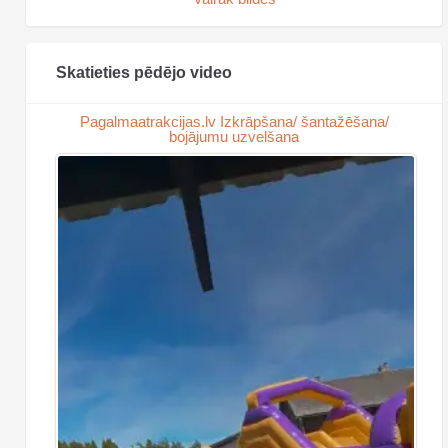
Skatieties pēdējo video
Pagalmaatrakcijas.lv Izkrāpšana/ šantažēšana/
bojājumu uzvelšana