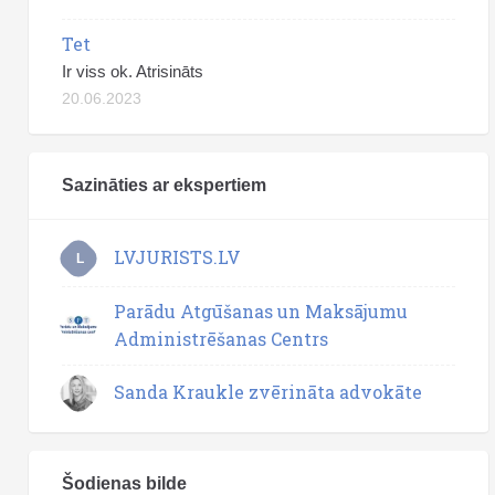
Tet
Ir viss ok. Atrisināts
20.06.2023
Sazināties ar ekspertiem
LVJURISTS.LV
L
Parādu Atgūšanas un Maksājumu
Administrēšanas Centrs
Sanda Kraukle zvērināta advokāte
Šodienas bilde