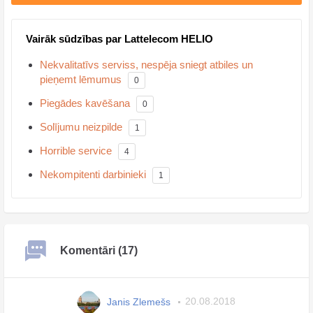
Vairāk sūdzības par Lattelecom HELIO
Nekvalitatīvs serviss, nespēja sniegt atbiles un
pieņemt lēmumus
0
Piegādes kavēšana
0
Solījumu neizpilde
1
Horrible service
4
Nekompitenti darbinieki
1
Komentāri (17)
Janis Zlemešs
20.08.2018