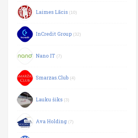
Laimes Lācis
(10)
InCredit Group
(32)
Nano IT
(7)
Smarzas.Club
(4)
Lauku šiks
(3)
Ava Holding
(7)