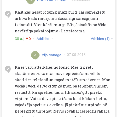
Kaut kas nesaprotams: mazi burti, lai sameklētu
arhīvā kādu raidījumu, šausmīgi sarežģījumi
izdomāti. Vienkārši murgs. Būs jāatsakās no šāda
nevērtīga pakalpojuma - Lattelecoma,
38
0
Atbildēt
Atbildes (1)
Aija Vanaga
07.09.2018
A
Kā es varu atteikties no Helio. Mēs tik reti
skatāmies tv, ka man nav nepieciešams vēl to
skatīties telefonā un tagad mežģīt smadzenes. Man
vecāki veci, dzīvo citur,kā man pa telefonu viņiem
izstāstīt, kā apieties, tas ir tik sarež''gīti priekš
viņiem. Vai es devu piekrišanu kaut kādam helio,
vajadzēja opciju uz ekrāna- jā piekrītu turpināt, nē
nepiekrītu turpināt. Nevis šovakar ieslēdzu vakarā