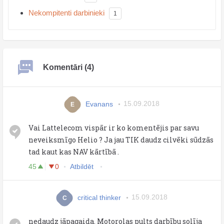
Nekompitenti darbinieki
1
Komentāri (4)
Evanans
15.09.2018
E
Vai Lattelecom vispār ir ko komentējis par savu
neveiksmīgo Helio ? Ja jau TIK daudz cilvēki sūdzās
tad kaut kas NAV kārtībā .
45
0
Atbildēt
critical thinker
15.09.2018
C
nedaudz jāpagaida. Motorolas pults darbību solīja