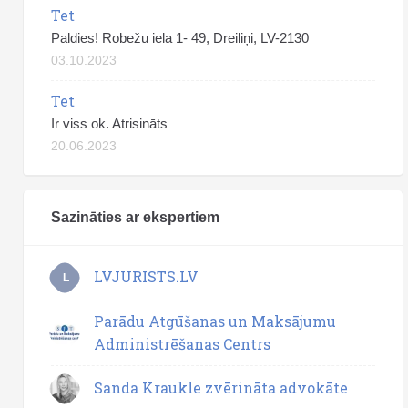
Tet
Paldies! Robežu iela 1- 49, Dreiliņi, LV-2130
03.10.2023
Tet
Ir viss ok. Atrisināts
20.06.2023
Sazināties ar ekspertiem
LVJURISTS.LV
L
Parādu Atgūšanas un Maksājumu
Administrēšanas Centrs
Sanda Kraukle zvērināta advokāte