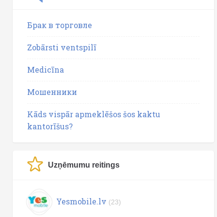
Брак в торговле
Zobārsti ventspilī
Medicīna
Мошенники
Kāds vispār apmeklēšos šos kaktu
kantorīšus?
Uzņēmumu reitings
Yesmobile.lv
(23)