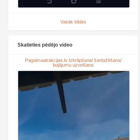
Vairāk bildes
Skatieties pēdējo video
Pagalmaatrakcijas.lv Izkrāpšana/ šantažēšana/
bojājumu uzvelšana