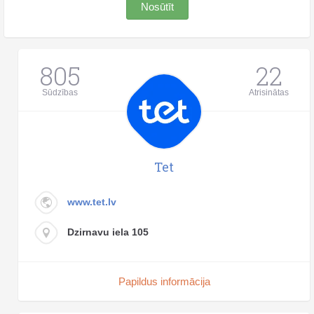
Nosūtīt
805
22
Sūdzības
Atrisinātas
Tet
www.tet.lv
Dzirnavu iela 105
Papildus informācija