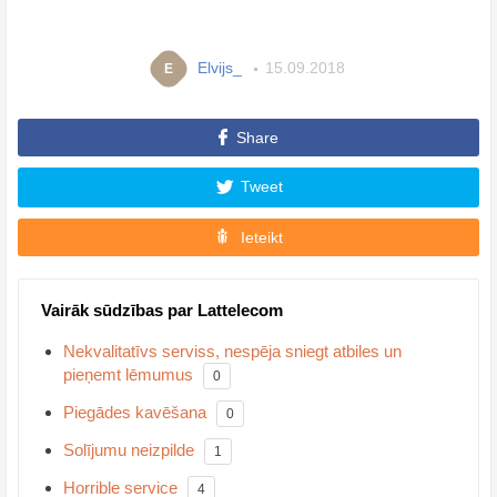
Elvijs_
15.09.2018
E
Share
Tweet
Ieteikt
Vairāk sūdzības par Lattelecom
Nekvalitatīvs serviss, nespēja sniegt atbiles un
pieņemt lēmumus
0
Piegādes kavēšana
0
Solījumu neizpilde
1
Horrible service
4