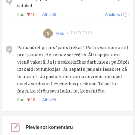
salabot
2
10
Atbildēt
Atbildes (1)
Niks
19.09.2018
N
Pārbaudiet pirms "jums liekas". Pultis var nomainīt
pret jaunām. Helio nav sarežğīts. Ātri apgūstams
vienā vakarā. Ja ir neskaidrības darbinieki palīdzēs
izskaidrot funkcijas. Ja nepatīk jaunais iesakiet kā
to mainīt. Jo pašlaik nemanīju nevienu ideju, bet
daudz vārdus ar bezjēdzības pieskaņu. Tā pat kā
fakts, ka tērēju savu laiku, lai komentētu.
0
18
Atbildēt
Pievienot komentāru