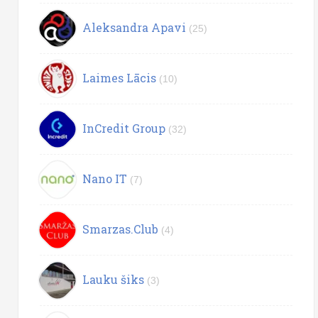
Aleksandra Apavi
(25)
Laimes Lācis
(10)
InCredit Group
(32)
Nano IT
(7)
Smarzas.Club
(4)
Lauku šiks
(3)