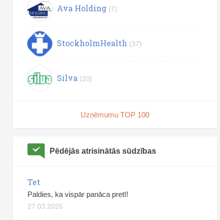
Ava Holding
(7)
StockholmHealth
(37)
Silva
(20)
Uzņēmumu TOP 100
Pēdējās atrisinātās sūdzības
Tet
Paldies, ka vispār panāca pretī!
27.03.2026