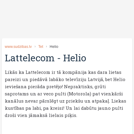
www.sudzibas.lv
Tet
Helio
Lattelecom
-
Helio
Likās ka Lattelecom ir tā kompānija kas dara lietas
pareizi un piedāvā labāko televīziju Latvijā, bet Helio
ieviešana pierāda pretējo! Nepraktisks, grūti
saprotams un ar veco pulti (Motorola) pat vienkārši
kanālus nevar pārslēgt uz priekšu un atpakaļ. Liekas
kustības pa labi, pa kreisi! Un lai dabūtu jauno pulti
droši vien jāmaksā lielais piķis.