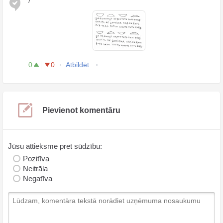
0
0
Atbildēt
Pievienot komentāru
Jūsu attieksme pret sūdzību:
Pozitīva
Neitrāla
Negatīva