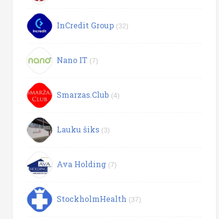
InCredit Group
(32)
Nano IT
(7)
Smarzas.Club
(4)
Lauku šiks
(3)
Ava Holding
(7)
StockholmHealth
(37)