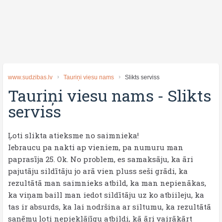
www.sudzibas.lv
Tauriņi viesu nams
Slikts serviss
Tauriņi viesu nams
-
Slikts
serviss
Ļoti slikta atieksme no saimnieka!
Iebraucu pa nakti ap vieniem, pa numuru man
paprasīja 25. Ok. No problem, es samaksāju, ka āri
pajutāju sildītāju jo arā vien pluss seši grādi, ka
rezultātā man saimnieks atbild, ka man nepienākas,
ka viņam baill man iedot sildītāju uz ko atbiileju, ka
tas ir absurds, ka lai nodršina ar siltumu, ka rezultātā
saņēmu ļoti nepieklājīgu atbildi, kā āri vairākārt