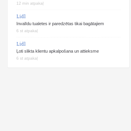
12 min atpakaļ
Lidl
Invalīdu tualetes ir paredzētas tikai bagātajiem
6 st atpakaļ
Lidl
Ļoti slikta klientu apkalpošana un attieksme
6 st atpakaļ