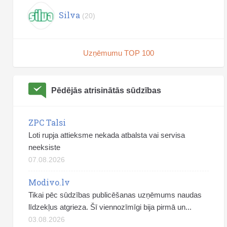
Silva
(20)
Uzņēmumu TOP 100
Pēdējās atrisinātās sūdzības
ZPC Talsi
Loti rupja attieksme nekada atbalsta vai servisa
neeksiste
07.08.2026
Modivo.lv
Tikai pēc sūdzības publicēšanas uzņēmums naudas
līdzekļus atgrieza. Šī viennozīmīgi bija pirmā un...
03.08.2026