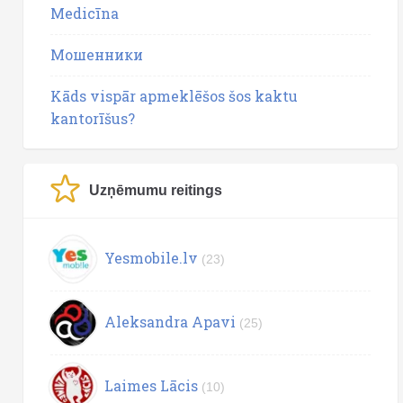
Medicīna
Мошенники
Kāds vispār apmeklēšos šos kaktu
kantorīšus?
Uzņēmumu reitings
Yesmobile.lv
(23)
Aleksandra Apavi
(25)
Laimes Lācis
(10)