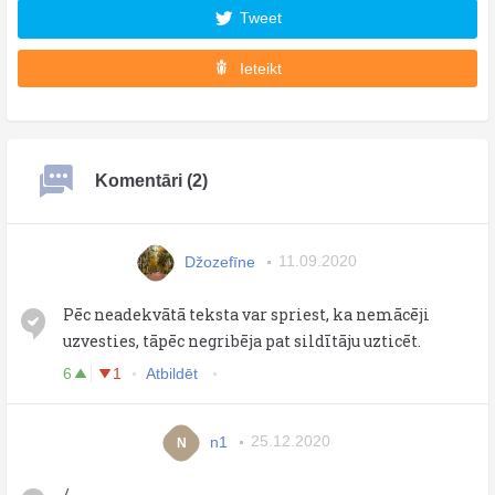
Tweet
Ieteikt
Komentāri (2)
Džozefīne
11.09.2020
Pēc neadekvātā teksta var spriest, ka nemācēji
uzvesties, tāpēc negribēja pat sildītāju uzticēt.
6
1
Atbildēt
n1
25.12.2020
N
/