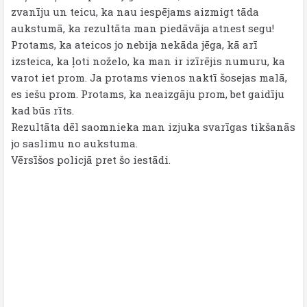
zvanīju un teicu, ka nau iespējams aizmigt tāda
aukstumā, ka rezultāta man piedāvāja atnest segu!
Protams, ka ateicos jo nebija nekāda jēga, kā arī
izsteica, ka ļoti noželo, ka man ir izīrējis numuru, ka
varot iet prom. Ja protams vienos naktī šosejas malā,
es iešu prom. Protams, ka neaizgāju prom, bet gaidīju
kad būs rīts.
Rezultāta dēl saomnieka man izjuka svarīgas tikšanās
jo saslimu no aukstuma.
Vērsīšos policjā pret šo iestādi.