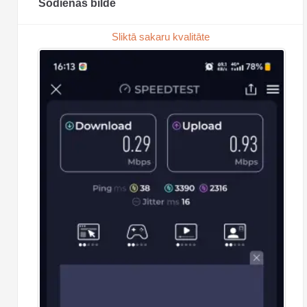
Šodienas bilde
Sliktā sakaru kvalitāte