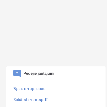
Pēdējie jautājumi
Брак в торговле
Zobārsti ventspilī