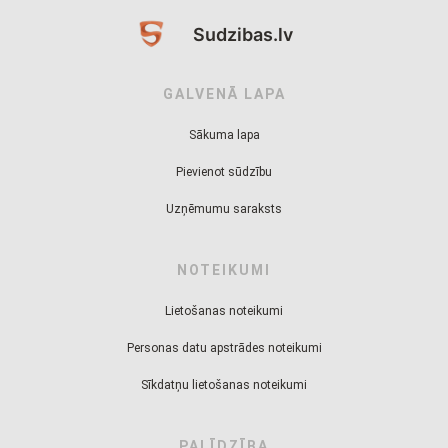
Sudzibas.lv
GALVENĀ LAPA
Sākuma lapa
Pievienot sūdzību
Uzņēmumu saraksts
NOTEIKUMI
Lietošanas noteikumi
Personas datu apstrādes noteikumi
Sīkdatņu lietošanas noteikumi
PALĪDZĪBA