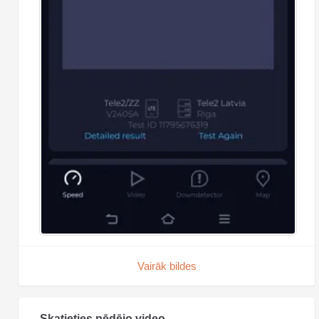
Vairāk bildes
Skatieties pēdējo video