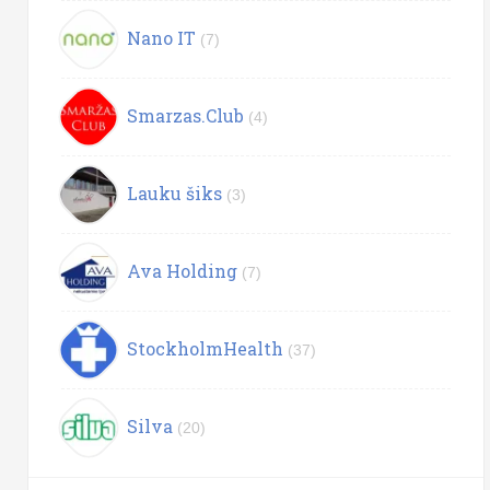
Nano IT
(7)
Smarzas.Club
(4)
Lauku šiks
(3)
Ava Holding
(7)
StockholmHealth
(37)
Silva
(20)