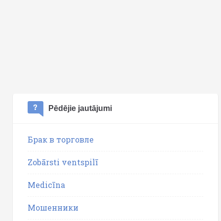
Pēdējie jautājumi
Брак в торговле
Zobārsti ventspilī
Medicīna
Мошенники