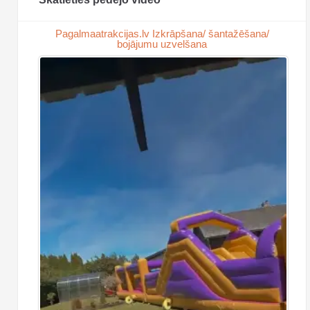
Pagalmaatrakcijas.lv Izkrāpšana/ šantažēšana/
bojājumu uzvelšana