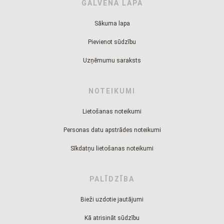
GALVENĀ LAPA
Sākuma lapa
Pievienot sūdzību
Uzņēmumu saraksts
NOTEIKUMI
Lietošanas noteikumi
Personas datu apstrādes noteikumi
Sīkdatņu lietošanas noteikumi
PALĪDZĪBA
Bieži uzdotie jautājumi
Kā atrisināt sūdzību