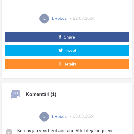
LRobos
22.03.2024
L
Share
Tweet
Ieteikt
Komentāri (1)
LRobos
26.03.2024
L
Beigās jau viss beidzās labi. Atbildēja un preci