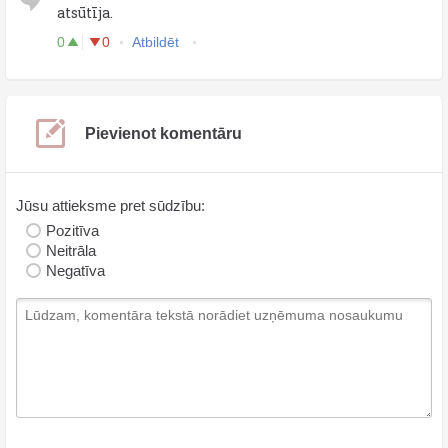
atsūtīja.
0
0
Atbildēt
Pievienot komentāru
Jūsu attieksme pret sūdzību:
Pozitīva
Neitrāla
Negatīva