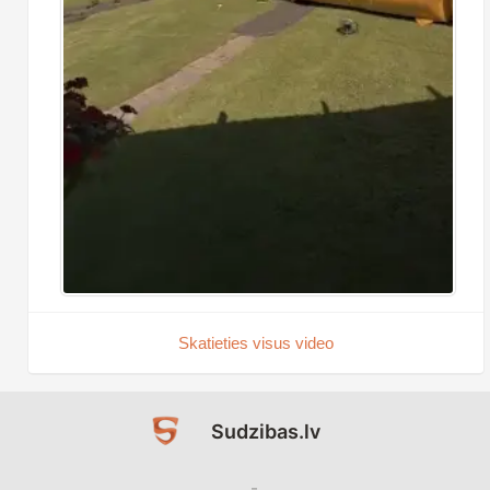
Skatieties visus video
Sudzibas.lv