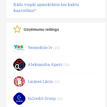
Kāds vispār apmeklēšos šos kaktu
kantorīšus?
Uzņēmumu reitings
Yesmobile.lv
(23)
Aleksandra Apavi
(25)
Laimes Lācis
(10)
InCredit Group
(32)