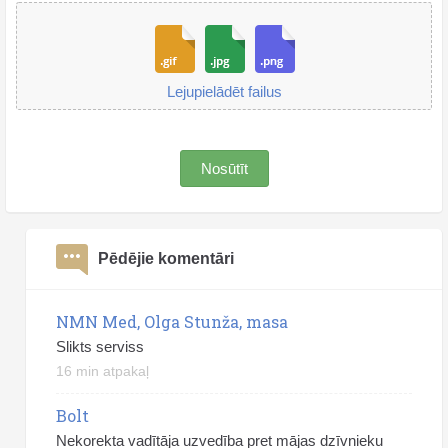
Lejupielādēt failus
Nosūtīt
Pēdējie komentāri
NMN Med, Olga Stunža, masa
Slikts serviss
16 min atpakaļ
Bolt
Nekorekta vadītāja uzvedība pret mājas dzīvnieku