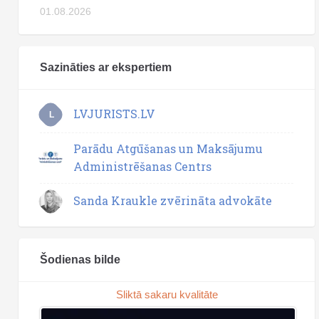
01.08.2026
Sazināties ar ekspertiem
LVJURISTS.LV
L
Parādu Atgūšanas un Maksājumu
Administrēšanas Centrs
Sanda Kraukle zvērināta advokāte
Šodienas bilde
Sliktā sakaru kvalitāte