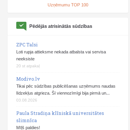
Uzņēmumu TOP 100
Pēdējās atrisinātās sūdzības
ZPC Talsi
Loti rupja attieksme nekada atbalsta vai servisa
neeksiste
20 st atpakaļ
Modivo.lv
Tikai pēc sūdzības publicēšanas uzņēmums naudas
līdzekļus atgrieza. Šī viennozīmīgi bija pirmā un...
03.08.2026
Paula Stradiņa klīniskā universitātes
slimnīca
Mīļš paldies!