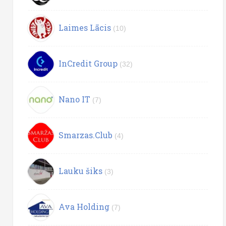
Laimes Lācis
(10)
InCredit Group
(32)
Nano IT
(7)
Smarzas.Club
(4)
Lauku šiks
(3)
Ava Holding
(7)