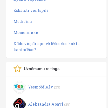
Zobārsti ventspilī
Medicīna
Мошенники
Kāds vispār apmeklēšos šos kaktu
kantorīšus?
Uzņēmumu reitings
Yesmobile.lv
(23)
Aleksandra Apavi
(25)