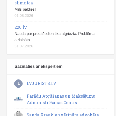
slimnīca
Mīļš paldies!
01.08.2026
220.lv
Nauda par preci šodien tika atgriezta. Problēma
atrisināta.
31.07.2026
Sazināties ar ekspertiem
LVJURISTS.LV
L
Parādu Atgūšanas un Maksājumu
Administrēšanas Centrs
Sanda Kraukle zvērināta advokāte