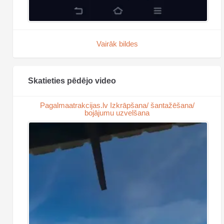
Vairāk bildes
Skatieties pēdējo video
Pagalmaatrakcijas.lv Izkrāpšana/ šantažēšana/
bojājumu uzvelšana