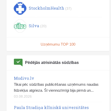
StockholmHealth
(37)
Silva
(20)
Uzņēmumu TOP 100
Pēdējās atrisinātās sūdzības
Modivo.lv
Tikai pēc sūdzības publicēšanas uzņēmums naudas
līdzekļus atgrieza. Šī viennozīmīgi bija pirmā un...
03.08.2026
Paula Stradiņa klīniskā universitātes