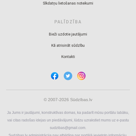
Sīkdatņu lietošanas noteikumi
PALĪDZĪBA
Bieži uzdotie jautājumi
Kā atrisināt sūdzību
Kontakti
© 2007-2026 Sūdzības.lv
Ja Jums ir jautājumi, konstruktīvas domas, ka padarīt mūsu portālu labāku,
vai citas radošas idejas un piedāvājumi, lūdzu uzrakstiet mums uz e-pastu
sudzibas@gmail.com
.
Sudzibas.lv administrācija nav atbildīga par portālā ievietoto informāciju.