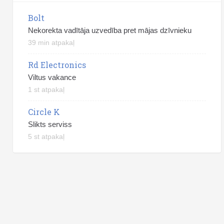
Bolt
Nekorekta vadītāja uzvedība pret mājas dzīvnieku
39 min atpakaļ
Rd Electronics
Viltus vakance
1 st atpakaļ
Circle K
Slikts serviss
5 st atpakaļ