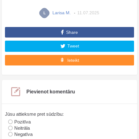
Larisa M.
11.07.2025
L
Share
Tweet
Ieteikt
Pievienot komentāru
Jūsu attieksme pret sūdzību:
Pozitīva
Neitrāla
Negatīva