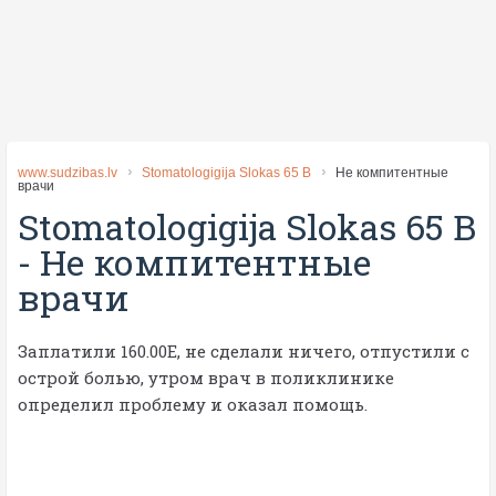
www.sudzibas.lv
Stomatologigija Slokas 65 B
Не компитентные
врачи
Stomatologigija Slokas 65 B
-
Не компитентные
врачи
Заплатили 160.00Е, не сделали ничего, отпустили с
острой болью, утром врач в поликлинике
определил проблему и оказал помощь.