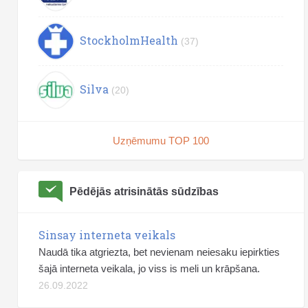
StockholmHealth
(37)
Silva
(20)
Uzņēmumu TOP 100
Pēdējās atrisinātās sūdzības
Sinsay interneta veikals
Naudā tika atgriezta, bet nevienam neiesaku iepirkties
šajā interneta veikala, jo viss is meli un krāpšana.
26.09.2022