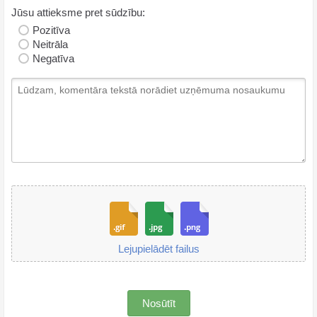
Jūsu attieksme pret sūdzību:
Pozitīva
Neitrāla
Negatīva
Lejupielādēt failus
Nosūtīt