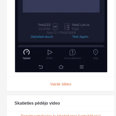
Vairāk bildes
Skatieties pēdējo video
Pagalmaatrakcijas.lv Izkrāpšana/ šantažēšana/