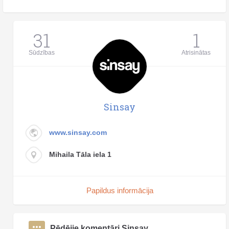
31
1
Sūdzības
Atrisinātas
Sinsay
www.sinsay.com
Mihaila Tāla iela 1
Papildus informācija
Pēdējie komentāri Sinsay