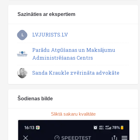
Sazināties ar ekspertiem
LVJURISTS.LV
L
Parādu Atgūšanas un Maksājumu
Administrēšanas Centrs
Sanda Kraukle zvērināta advokāte
Šodienas bilde
Sliktā sakaru kvalitāte