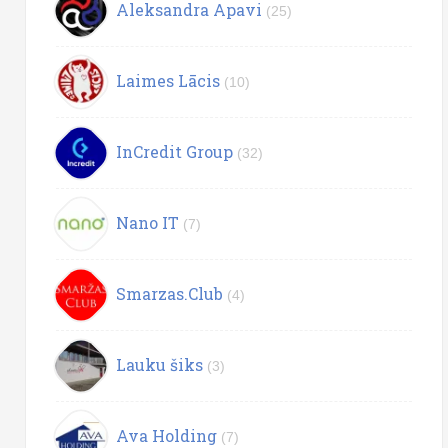
Aleksandra Apavi
(25)
Laimes Lācis
(10)
InCredit Group
(32)
Nano IT
(7)
Smarzas.Club
(4)
Lauku šiks
(3)
Ava Holding
(7)