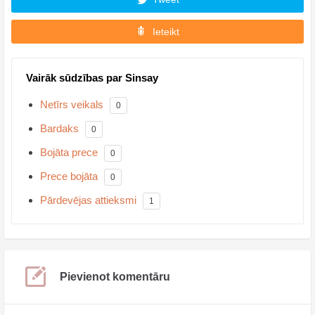
Ieteikt
Vairāk sūdzības par Sinsay
Netīrs veikals
0
Bardaks
0
Bojāta prece
0
Prece bojāta
0
Pārdevējas attieksmi
1
Pievienot komentāru