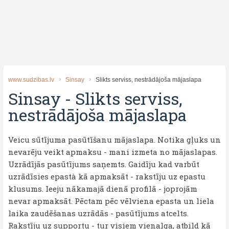
www.sudzibas.lv
Sinsay
Slikts serviss, nestrādājoša mājaslapa
Sinsay
-
Slikts serviss,
nestrādājoša mājaslapa
Veicu sūtījuma pasūtīšanu mājaslapa. Notika gļuks un
nevarēju veikt apmaksu - mani izmeta no mājaslapas.
Uzrādījās pasūtījums saņemts. Gaidīju kad varbūt
uzrādīsies epastà kā apmaksāt - rakstīju uz epastu
klusums. Ieeju nākamajā dienā profilā - joprojām
nevar apmaksāt. Pēctam pēc vēlviena epasta un liela
laika zaudēšanas uzrādās - pasūtījums atcelts.
Rakstīju uz supportu - tur visiem vienalga, atbild kā