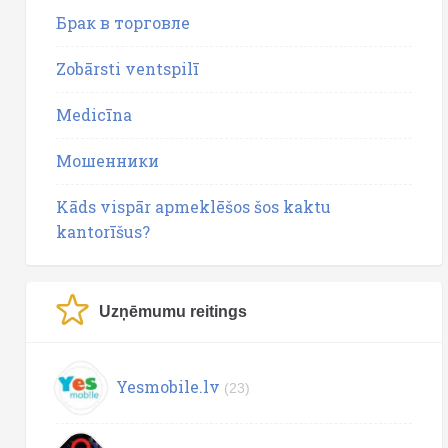
Брак в торговле
Zobārsti ventspilī
Medicīna
Мошенники
Kāds vispār apmeklēšos šos kaktu
kantorīšus?
Uzņēmumu reitings
Yesmobile.lv
(23)