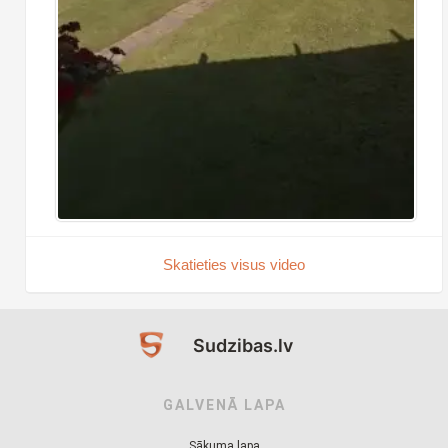
Skatieties visus video
Sudzibas.lv
GALVENĀ LAPA
Sākuma lapa