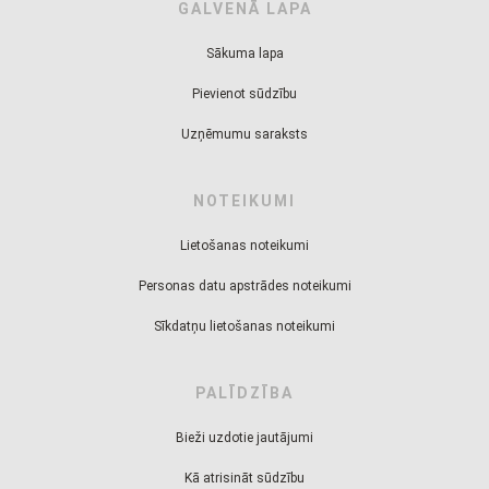
GALVENĀ LAPA
Sākuma lapa
Pievienot sūdzību
Uzņēmumu saraksts
NOTEIKUMI
Lietošanas noteikumi
Personas datu apstrādes noteikumi
Sīkdatņu lietošanas noteikumi
PALĪDZĪBA
Bieži uzdotie jautājumi
Kā atrisināt sūdzību