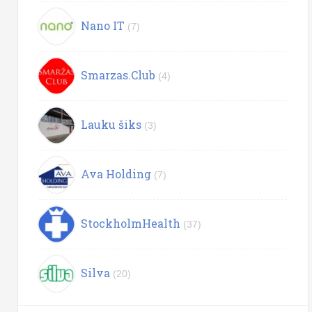
Nano IT
(7)
Smarzas.Club
(4)
Lauku šiks
(3)
Ava Holding
(7)
StockholmHealth
(37)
Silva
(20)