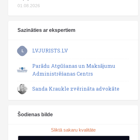
01.08.2026
Sazināties ar ekspertiem
LVJURISTS.LV
L
Parādu Atgūšanas un Maksājumu
Administrēšanas Centrs
Sanda Kraukle zvērināta advokāte
Šodienas bilde
Sliktā sakaru kvalitāte