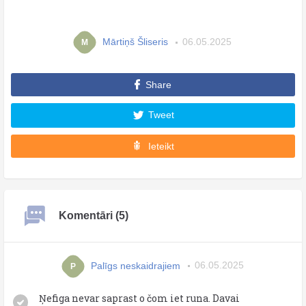
Mārtiņš Šliseris
06.05.2025
M
Share
Tweet
Ieteikt
Komentāri (5)
Palīgs neskaidrajiem
06.05.2025
P
Ņefiga nevar saprast o čom iet runa. Davai