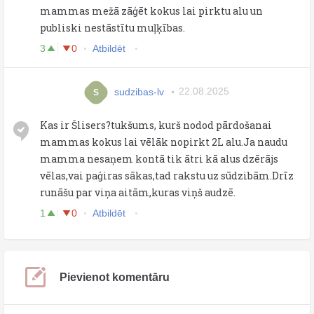
mammas mežā zāģēt kokus lai pirktu alu un
publiski nestāstītu muļķības.
3
0
Atbildēt
sudzibas-lv
22.08.2025
S
Kas ir Šlisers?tukšums, kurš nodod pārdošanai
mammas kokus lai vēlāk nopirkt 2L alu.Ja naudu
mamma nesaņem kontā tik ātri kā alus dzērājs
vēlas,vai paģiras sākas,tad rakstu uz sūdzibām.Drīz
runāšu par viņa aitām,kuras viņš audzē.
1
0
Atbildēt
Pievienot komentāru