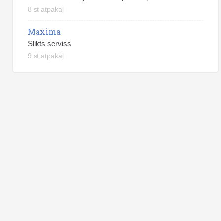
8 st atpakaļ
Maxima
Slikts serviss
9 st atpakaļ