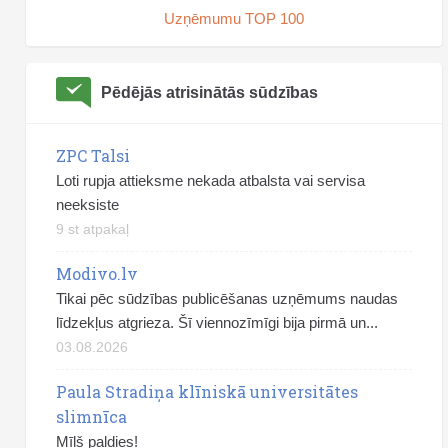
Uzņēmumu TOP 100
Pēdējās atrisinātās sūdzības
ZPC Talsi
Loti rupja attieksme nekada atbalsta vai servisa
neeksiste
9 st atpakaļ
Modivo.lv
Tikai pēc sūdzības publicēšanas uzņēmums naudas
līdzekļus atgrieza. Šī viennozīmīgi bija pirmā un...
03.08.2026
Paula Stradiņa klīniskā universitātes
slimnīca
Mīļš paldies!