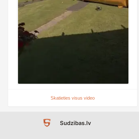
Skatieties visus video
Sudzibas.lv