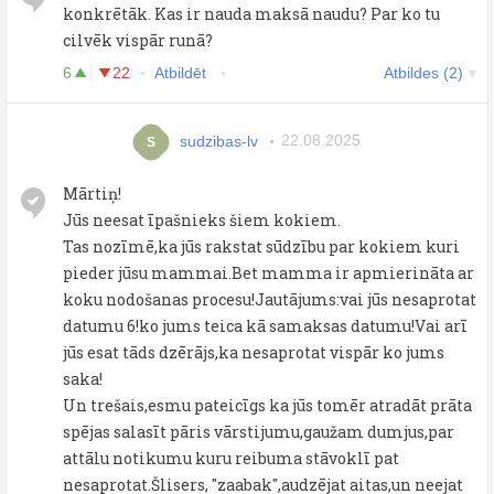
konkrētāk. Kas ir nauda maksā naudu? Par ko tu
cilvēk vispār runā?
6
22
Atbildēt
Atbildes (2)
sudzibas-lv
22.08.2025
S
Mārtiņ!
Jūs neesat īpašnieks šiem kokiem.
Tas nozīmē,ka jūs rakstat sūdzību par kokiem kuri
pieder jūsu mammai.Bet mamma ir apmierināta ar
koku nodošanas procesu!Jautājums:vai jūs nesaprotat
datumu 6!ko jums teica kā samaksas datumu!Vai arī
jūs esat tāds dzērājs,ka nesaprotat vispār ko jums
saka!
Un trešais,esmu pateicīgs ka jūs tomēr atradāt prāta
spējas salasīt pāris vārstijumu,gaužam dumjus,par
attālu notikumu kuru reibuma stāvoklī pat
nesaprotat.Šlisers, "zaabak",audzējat aitas,un neejat