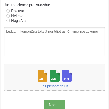
Jūsu attieksme pret sūdzību:
Pozitīva
Neitrāla
Negatīva
Lejupielādēt failus
Nosūtīt