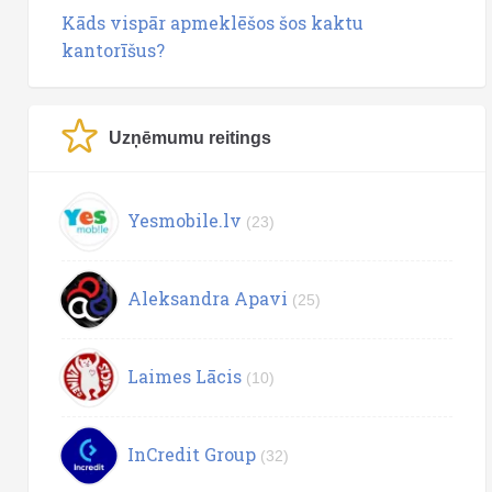
Kāds vispār apmeklēšos šos kaktu
kantorīšus?
Uzņēmumu reitings
Yesmobile.lv
(23)
Aleksandra Apavi
(25)
Laimes Lācis
(10)
InCredit Group
(32)