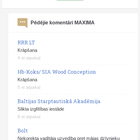
Pēdējie komentāri MAXIMA
RRR.LT
Krāpšana
4 st atpakaļ
Hb-Koks/ SIA Wood Conception
Krāpšana
5 st atpakaļ
Baltijas Starptautiskā Akadēmija
Slikta izglītības iestāde
8 st atpakaļ
Bolt
Nekorekta vadītāja uzvedība pret mājas dzīvnieku