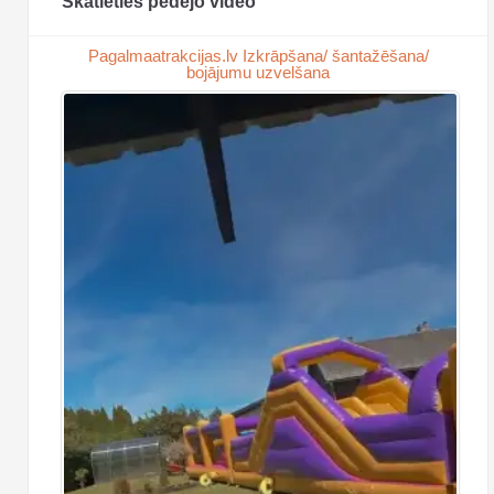
Skatieties pēdējo video
Pagalmaatrakcijas.lv Izkrāpšana/ šantažēšana/
bojājumu uzvelšana