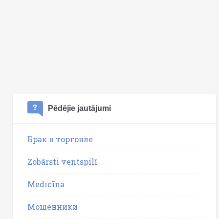
Pēdējie jautājumi
Брак в торговле
Zobārsti ventspilī
Medicīna
Мошенники