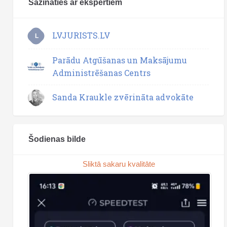
Sazināties ar ekspertiem
LVJURISTS.LV
L
Parādu Atgūšanas un Maksājumu
Administrēšanas Centrs
Sanda Kraukle zvērināta advokāte
Šodienas bilde
Sliktā sakaru kvalitāte