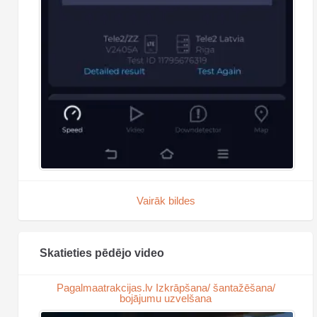
Vairāk bildes
Skatieties pēdējo video
Pagalmaatrakcijas.lv Izkrāpšana/ šantažēšana/
bojājumu uzvelšana