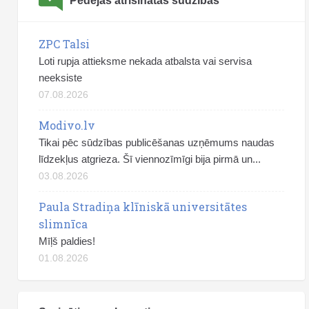
Pēdējās atrisinātās sūdzības
ZPC Talsi
Loti rupja attieksme nekada atbalsta vai servisa
neeksiste
07.08.2026
Modivo.lv
Tikai pēc sūdzības publicēšanas uzņēmums naudas
līdzekļus atgrieza. Šī viennozīmīgi bija pirmā un...
03.08.2026
Paula Stradiņa klīniskā universitātes
slimnīca
Mīļš paldies!
01.08.2026