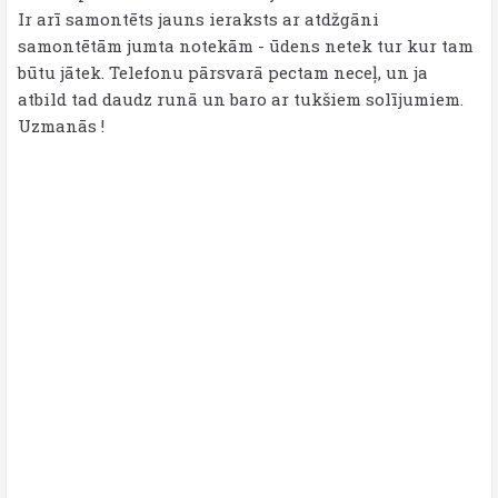
Ir arī samontēts jauns ieraksts ar atdžgāni
samontētām jumta notekām - ūdens netek tur kur tam
būtu jātek. Telefonu pārsvarā pectam neceļ, un ja
atbild tad daudz runā un baro ar tukšiem solījumiem.
Uzmanās !