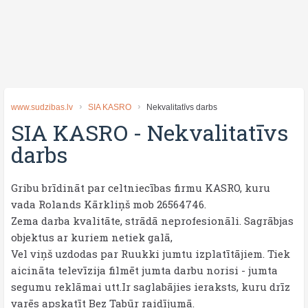
www.sudzibas.lv
SIA KASRO
Nekvalitatīvs darbs
SIA KASRO
-
Nekvalitatīvs
darbs
Gribu brīdināt par celtniecības firmu KASRO, kuru
vada Rolands Kārkliņš mob 26564746.
Zema darba kvalitāte, strādā neprofesionāli. Sagrābjas
objektus ar kuriem netiek galā,
Vel viņš uzdodas par Ruukki jumtu izplatītājiem. Tiek
aicināta televīzija filmēt jumta darbu norisi - jumta
segumu reklāmai utt.Ir saglabājies ieraksts, kuru drīz
varēs apskatīt Bez Tabūr raidījumā.