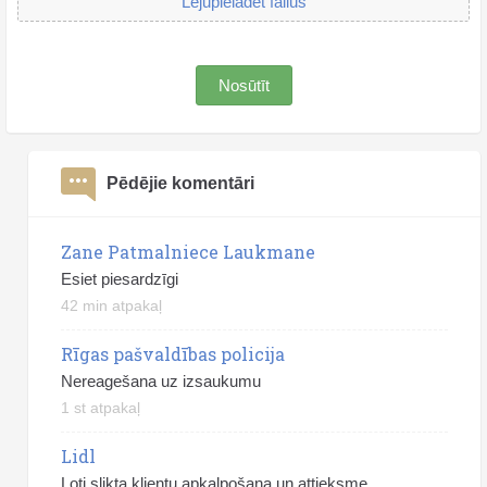
Lejupielādēt failus
Nosūtīt
Pēdējie komentāri
Zane Patmalniece Laukmane
Esiet piesardzīgi
42 min atpakaļ
Rīgas pašvaldības policija
Nereagešana uz izsaukumu
1 st atpakaļ
Lidl
Ļoti slikta klientu apkalpošana un attieksme