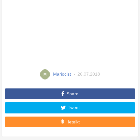
Mariocist
26.07.2018
M
Share
Tweet
Ieteikt