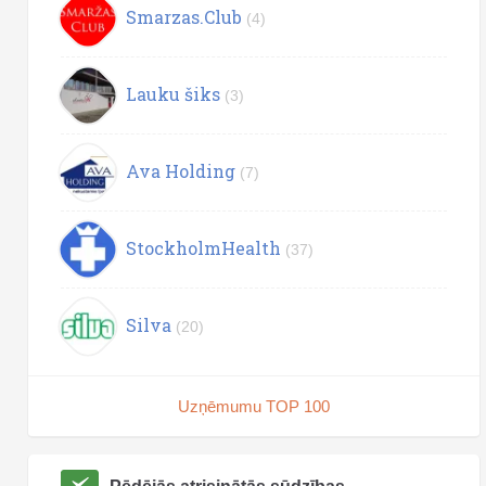
Smarzas.Club
(4)
Lauku šiks
(3)
Ava Holding
(7)
StockholmHealth
(37)
Silva
(20)
Uzņēmumu TOP 100