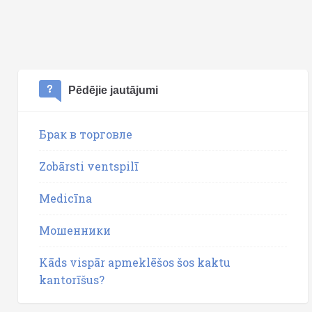
Pēdējie jautājumi
Брак в торговле
Zobārsti ventspilī
Medicīna
Мошенники
Kāds vispār apmeklēšos šos kaktu
kantorīšus?