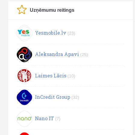
Uzņēmumu reitings
Yesmobile.lv
(23)
Aleksandra Apavi
(25)
Laimes Lācis
(10)
InCredit Group
(32)
Nano IT
(7)