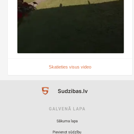
Skatieties visus video
Sudzibas.lv
GALVENĀ LAPA
Sākuma lapa
Pievienot sūdzību