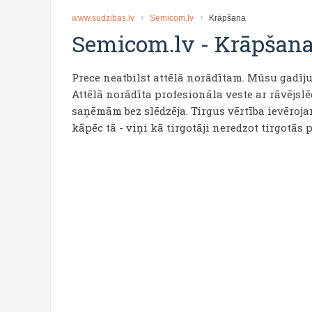
www.sudzibas.lv
Semicom.lv
Krāpšana
Semicom.lv
-
Krāpšan
Prece neatbilst attēlā norādītam. Mūsu gadīju
Attēlā norādīta profesionāla veste ar rāvējslē
saņēmām bez slēdzēja. Tirgus vērtība ievērojam
kāpēc tā - viņi kā tirgotāji neredzot tirgotās 