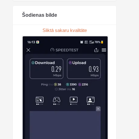
Šodienas bilde
Sliktā sakaru kvalitāte