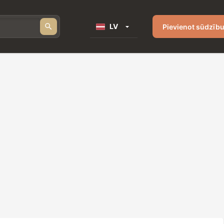
LV
Pievienot sūdzīb