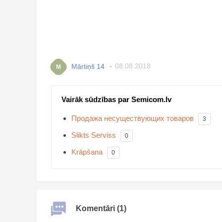
Mārtiņš 14
08.08.2018
M
Vairāk sūdzības par Semicom.lv
Продажа несуществующих товаров
3
Slikts Serviss
0
Krāpšana
0
Komentāri (1)