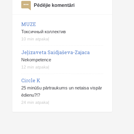
Pēdējie komentāri
MUZE
Токсичный коллектив
10 min atpakaļ
Jeļizaveta Saidjaševa-Zajaca
Nekompetence
12 min atpakaļ
Circle K
25 minūšu pārtraukums un netaisa vispār
ēdienu?!?
24 min atpakaļ