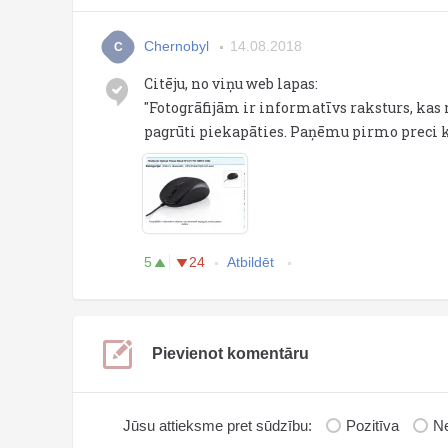
Chernobyl
14.08.2018
C
Citēju, no viņu web lapas:
"Fotogrāfijām ir informatīvs raksturs, kas n
pagrūti piekapāties. Paņēmu pirmo preci ka
5
24
Atbildēt
Pievienot komentāru
Jūsu attieksme pret sūdzību:
Pozitīva
Ne