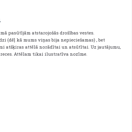
a
mā pasūtījām atstarojošās drošības vestes.
dzi (dēļ kā mums viņas bija nepieciešamas) , bet
i atšķiras attēlā norādītai un atsūtītai. Uz jautājumu,
preces. Attēlam tikai ilustratīva nozīme.