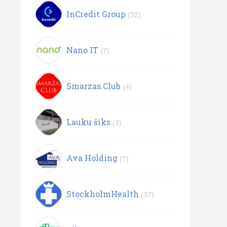
InCredit Group
(32)
Nano IT
(7)
Smarzas.Club
(4)
Lauku šiks
(3)
Ava Holding
(7)
StockholmHealth
(37)