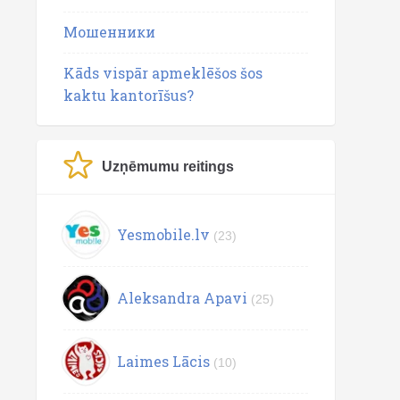
Мошенники
Kāds vispār apmeklēšos šos
kaktu kantorīšus?
Uzņēmumu reitings
Yesmobile.lv
(23)
Aleksandra Apavi
(25)
Laimes Lācis
(10)