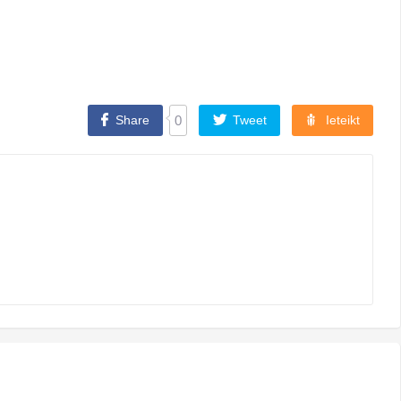
Share
0
Tweet
Ieteikt