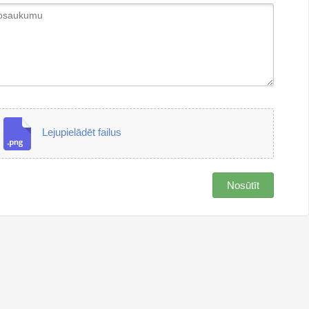
Lejupielādēt failus
Nosūtīt