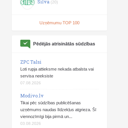
Silva
(20)
Uzņēmumu TOP 100
Pēdējās atrisinātās sūdzības
ZPC Talsi
Loti rupja attieksme nekada atbalsta vai
servisa neeksiste
07.08.2026
Modivo.lv
Tikai pēc sūdzības publicēšanas
uzņēmums naudas līdzekļus atgrieza. Šī
viennozīmīgi bija pirmā un...
03.08.2026