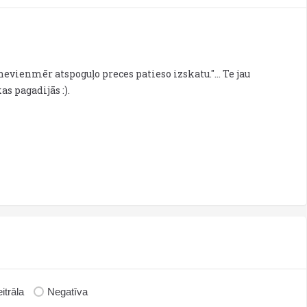
evienmēr atspoguļo preces patieso izskatu."... Te jau
s pagadijās :).
itrāla
Negatīva