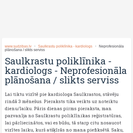
www.sudzibas.lv
Saulkrastu poliklīnika - kardiologs
Neprofesionāla
plānošana / slikts serviss
Saulkrastu poliklīnika -
kardiologs
-
Neprofesionāla
plānošana / slikts serviss
Lai tiktu vizītē pie kardiologa Saulkrastos, stāvēju
rindā 3 mēnešus. Pieraksts tika veikts uz noteiktu
dienu/laiku. Pāris dienas pirms pieraksta, man
pazvanīja no Saulkrastu poliklīnikas reģistratūras,
lai pārliecinātos, vai es būšu, tā starp citu nosaucot
vizītes laiku, kurš atšķīrās no mana piefiksētā. Saku,