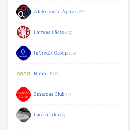
Aleksandra Apavi
(25)
Laimes Lācis
(10)
InCredit Group
(32)
Nano IT
(7)
Smarzas.Club
(4)
Lauku šiks
(3)