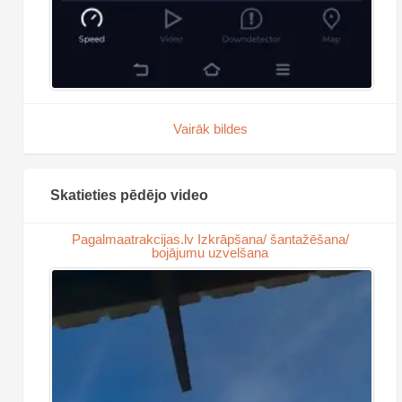
Vairāk bildes
Skatieties pēdējo video
Pagalmaatrakcijas.lv Izkrāpšana/ šantažēšana/
bojājumu uzvelšana