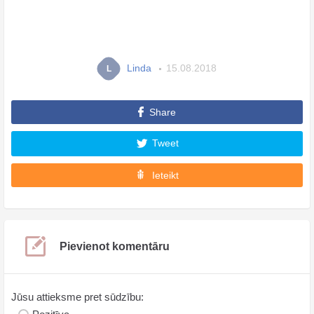
Linda
15.08.2018
L
Share
Tweet
Ieteikt
Pievienot komentāru
Jūsu attieksme pret sūdzību: