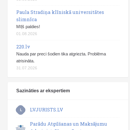
Paula Stradiņa klīniskā universitātes
slimnīca
Mīļš paldies!
01.08.2026
220.lv
Nauda par preci šodien tika atgriezta. Problēma
atrisināta.
31.07.2026
Sazināties ar ekspertiem
LVJURISTS.LV
L
Parādu Atgūšanas un Maksājumu