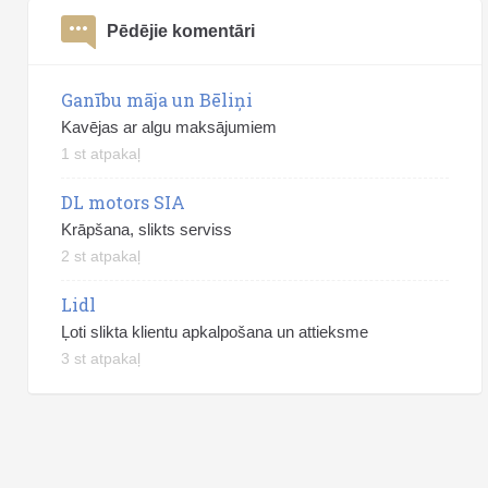
Pēdējie komentāri
Ganību māja un Bēliņi
Kavējas ar algu maksājumiem
1 st atpakaļ
DL motors SIA
Krāpšana, slikts serviss
2 st atpakaļ
Lidl
Ļoti slikta klientu apkalpošana un attieksme
3 st atpakaļ