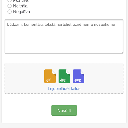
Pozitīva
Neitrāla
Negatīva
Lejupielādēt failus
Nosūtīt