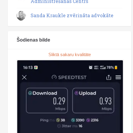
Administrēšanas Centrs
Sanda Kraukle zvērināta advokāte
Šodienas bilde
Sliktā sakaru kvalitāte