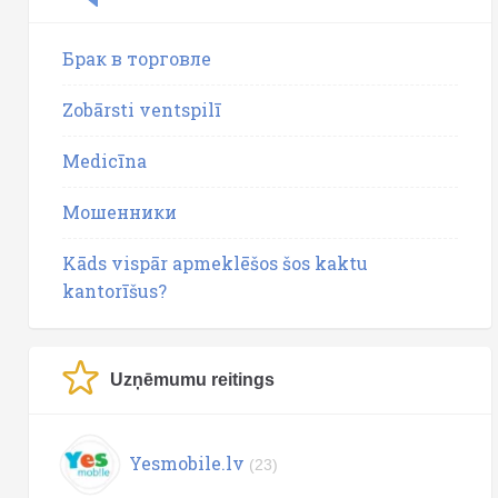
Брак в торговле
Zobārsti ventspilī
Medicīna
Мошенники
Kāds vispār apmeklēšos šos kaktu
kantorīšus?
Uzņēmumu reitings
Yesmobile.lv
(23)