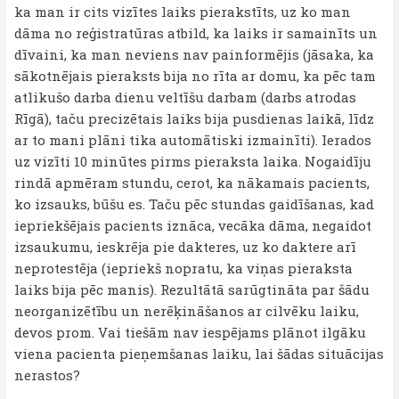
ka man ir cits vizītes laiks pierakstīts, uz ko man
dāma no reģistratūras atbild, ka laiks ir samainīts un
dīvaini, ka man neviens nav painformējis (jāsaka, ka
sākotnējais pieraksts bija no rīta ar domu, ka pēc tam
atlikušo darba dienu veltīšu darbam (darbs atrodas
Rīgā), taču precizētais laiks bija pusdienas laikā, līdz
ar to mani plāni tika automātiski izmainīti). Ierados
uz vizīti 10 minūtes pirms pieraksta laika. Nogaidīju
rindā apmēram stundu, cerot, ka nākamais pacients,
ko izsauks, būšu es. Taču pēc stundas gaidīšanas, kad
iepriekšējais pacients iznāca, vecāka dāma, negaidot
izsaukumu, ieskrēja pie dakteres, uz ko daktere arī
neprotestēja (iepriekš nopratu, ka viņas pieraksta
laiks bija pēc manis). Rezultātā sarūgtināta par šādu
neorganizētību un nerēķināšanos ar cilvēku laiku,
devos prom. Vai tiešām nav iespējams plānot ilgāku
viena pacienta pieņemšanas laiku, lai šādas situācijas
nerastos?