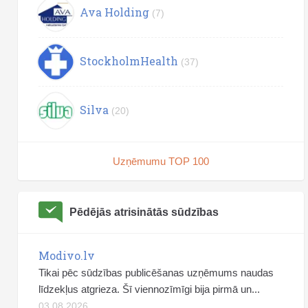
Ava Holding
(7)
StockholmHealth
(37)
Silva
(20)
Uzņēmumu TOP 100
Pēdējās atrisinātās sūdzības
Modivo.lv
Tikai pēc sūdzības publicēšanas uzņēmums naudas
līdzekļus atgrieza. Šī viennozīmīgi bija pirmā un...
03.08.2026