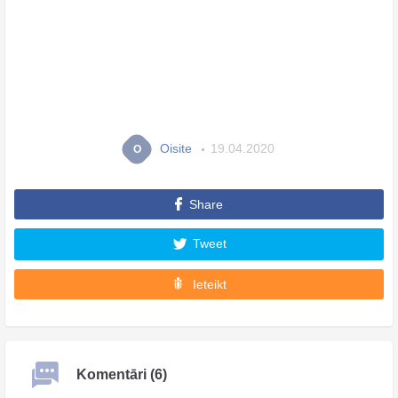
Oisite
19.04.2020
O
Share
Tweet
Ieteikt
Komentāri (6)