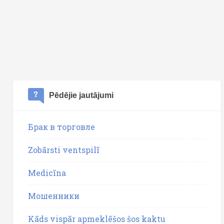
Pēdējie jautājumi
Брак в торговле
Zobārsti ventspilī
Medicīna
Мошенники
Kāds vispār apmeklēšos šos kaktu