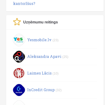
kantorīšus?
Uzņēmumu reitings
Yesmobile.lv
(23)
Aleksandra Apavi
(25)
Laimes Lācis
(10)
InCredit Group
(32)