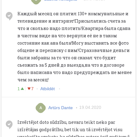
Каждый месяц он платил 130+ коммунальные и
телевидение и интэрнэт!Присылались счета за
что и сколько надо плотить!Квартира была сдана
в чистом виде на что вернули её не в таком
состояние как ана была!Могу выставить все фото
общене и переписку с ним!Страховачные деньги
были забраны за то что он сказал что будит
сьезжать за 5 дней до выезда,на что в договоре
было написана что надо предупреждать не менее
чем за месяц!
1
7
Atbildēt
Artūrs Dante
19.04.2020
A
Izvērtējot doto sūdzību, nevaru teikt neko par
izīrētājas godprātību, bet tik un tā izvērtējot visu
uzrakstīto uzskatu, ka sūdzības autors šajā gadijumā