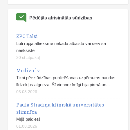
Pēdējās atrisinātās sūdzības
ZPC Talsi
Loti rupja attieksme nekada atbalsta vai servisa
neeksiste
20 st atpakaļ
Modivo.lv
Tikai pēc sūdzības publicēšanas uzņēmums naudas
līdzekļus atgrieza. Šī viennozīmīgi bija pirmā un...
03.08.2026
Paula Stradiņa klīniskā universitātes
slimnīca
Mīļš paldies!
01.08.2026