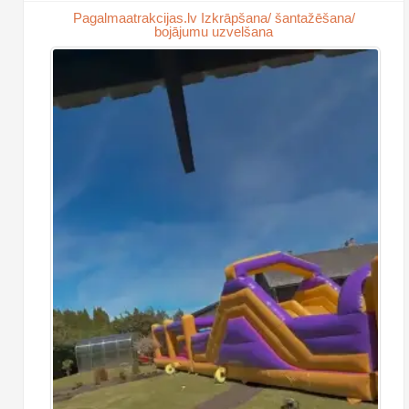
Pagalmaatrakcijas.lv Izkrāpšana/ šantažēšana/
bojājumu uzvelšana