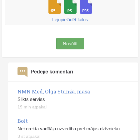
Lejupielādēt failus
Nosūtīt
Pēdējie komentāri
NMN Med, Olga Stunža, masa
Slikts serviss
19 min atpakaļ
Bolt
Nekorekta vadītāja uzvedība pret mājas dzīvnieku
3 st atpakaļ