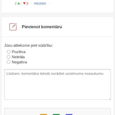
2
3
Atbildēt
Pievienot komentāru
Jūsu attieksme pret sūdzību:
Pozitīva
Neitrāla
Negatīva