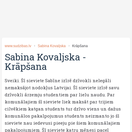
www.sudzibas.lv
Sabina Kovaljska
Krāpšana
Sabina Kovaljska
-
Krāpšana
Sveiki. Šī sieviete Sabīne izīrē dzīvokli nelegāli
nemaksājot nodokļus Latvijai. Šī sieviete izīrē savu
dzīvokli ārzemju studentiem par lielu naudu. Par
komunālajiem šī sieviete liek maksāt par trijiem
cilvēkiem katgan students tur dzīvo viens un dažus
komunālos pakalpojumus students neizmanto jo šī
sieviete nau iedevusi pieeju pie šiem komunālajiem
pakalpojumiem. Šī sieviete katru mēnesi paceļ