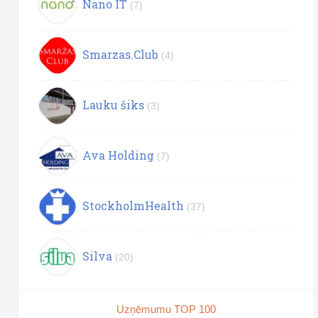
Nano IT
(7)
Smarzas.Club
(4)
Lauku šiks
(3)
Ava Holding
(7)
StockholmHealth
(37)
Silva
(20)
Uzņēmumu TOP 100