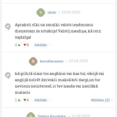
vitols
19.04.2020
V
Apraksti sīki un smalki valsts ieņēmumu
dienestam šo situāciju! Valstij naudiņa, kā reiz
vajdzīga!
4
0
Atbildēt
benskiecasino
19.04.2020
B
kā grib,tā slauc tos angłikus vai kas tur, vācijā vai
anglijā noīrēt dzivokli maksā łoti dargi,un tur
nevienu neinteresē, ir tev nauda vai nav,tākā
malacis
1
4
Atbildēt
Atbildes (2)
Sabina Kovaljska
19.04.2020
S