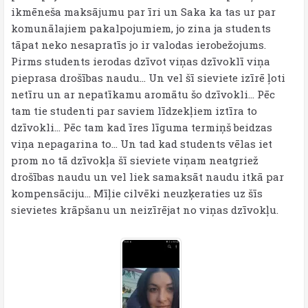
ikmēneša maksājumu par īri un Saka ka tas ur par
komunālajiem pakalpojumiem, jo zina ja students
tāpat neko nesapratīs jo ir valodas ierobežojums.
Pirms students ierodas dzīvot viņas dzīvoklī viņa
pieprasa drošības naudu... Un vel šī sieviete izīrē ļoti
netīru un ar nepatīkamu aromātu šo dzīvokli... Pēc
tam tie studenti par saviem līdzekļiem iztīra to
dzīvokli... Pēc tam kad īres līguma termiņš beidzas
viņa nepagarina to... Un tad kad students vēlas iet
prom no tā dzīvokļa šī sieviete viņam neatgriež
drošības naudu un vel liek samaksāt naudu itkā par
kompensāciju... Mīļie cilvēki neuzķeraties uz šīs
sievietes krāpšanu un neizīrējat no viņas dzīvokļu.