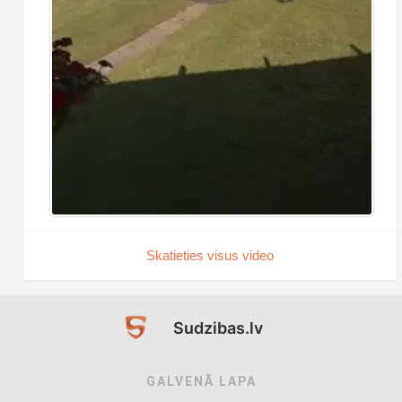
Skatieties visus video
Sudzibas.lv
GALVENĀ LAPA