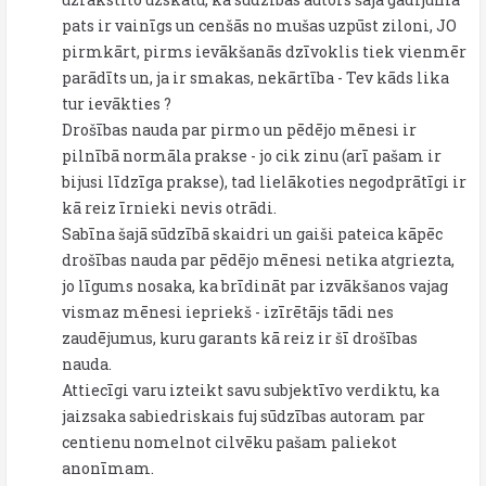
pats ir vainīgs un cenšās no mušas uzpūst ziloni, JO
pirmkārt, pirms ievākšanās dzīvoklis tiek vienmēr
parādīts un, ja ir smakas, nekārtība - Tev kāds lika
tur ievākties ?
Drošības nauda par pirmo un pēdējo mēnesi ir
pilnībā normāla prakse - jo cik zinu (arī pašam ir
bijusi līdzīga prakse), tad lielākoties negodprātīgi ir
kā reiz īrnieki nevis otrādi.
Sabīna šajā sūdzībā skaidri un gaiši pateica kāpēc
drošības nauda par pēdējo mēnesi netika atgriezta,
jo līgums nosaka, ka brīdināt par izvākšanos vajag
vismaz mēnesi iepriekš - izīrētājs tādi nes
zaudējumus, kuru garants kā reiz ir šī drošības
nauda.
Attiecīgi varu izteikt savu subjektīvo verdiktu, ka
jaizsaka sabiedriskais fuj sūdzības autoram par
centienu nomelnot cilvēku pašam paliekot
anonīmam.