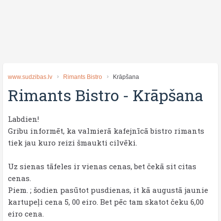
www.sudzibas.lv
Rimants Bistro
Krāpšana
Rimants Bistro
-
Krāpšana
Labdien!
Gribu informēt, ka valmierā kafejnīcā bistro rimants
tiek jau kuro reizi šmaukti cilvēki.
Uz sienas tāfeles ir vienas cenas, bet čekā sit citas
cenas.
Piem. ; šodien pasūtot pusdienas, it kā augustā jaunie
kartupeļi cena 5, 00 eiro. Bet pēc tam skatot čeku 6,00
eiro cena.