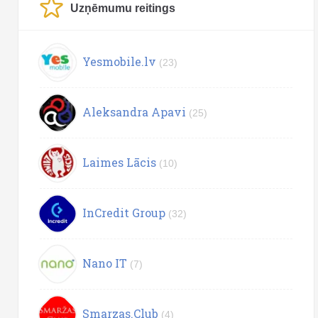
Uzņēmumu reitings
Yesmobile.lv
(23)
Aleksandra Apavi
(25)
Laimes Lācis
(10)
InCredit Group
(32)
Nano IT
(7)
Smarzas.Club
(4)