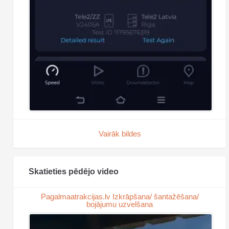
Vairāk bildes
Skatieties pēdējo video
Pagalmaatrakcijas.lv Izkrāpšana/ šantažēšana/
bojājumu uzvelšana