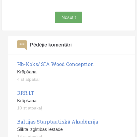
Nosūtīt
Pēdējie komentāri
Hb-Koks/ SIA Wood Conception
Krāpšana
4 st atpakaļ
RRR.LT
Krāpšana
10 st atpakaļ
Baltijas Starptautiskā Akadēmija
Slikta izglītības iestāde
14 st atpakaļ