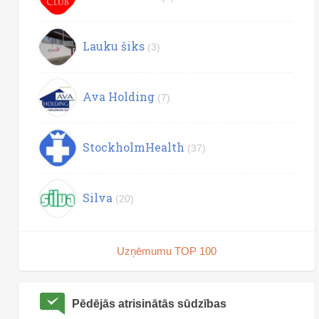
Lauku šiks
(3)
Ava Holding
(7)
StockholmHealth
(37)
Silva
(20)
Uzņēmumu TOP 100
Pēdējās atrisinātās sūdzības