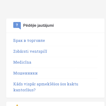
Pēdējie jautājumi
Брак в торговле
Zobārsti ventspilī
Medicīna
Мошенники
Kāds vispār apmeklēšos šos kaktu
kantorīšus?