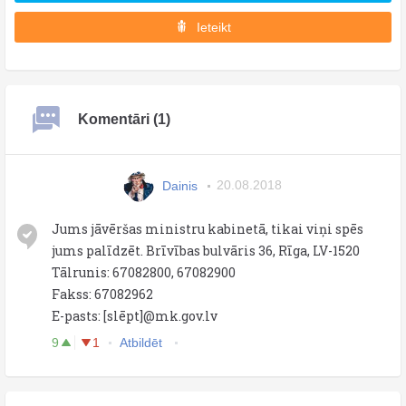
Ieteikt
Komentāri (1)
Dainis
20.08.2018
Jums jāvēršas ministru kabinetā, tikai viņi spēs
jums palīdzēt. Brīvības bulvāris 36, Rīga, LV-1520
Tālrunis: 67082800, 67082900
Fakss: 67082962
E-pasts: [slēpt]@mk.gov.lv
9
1
Atbildēt