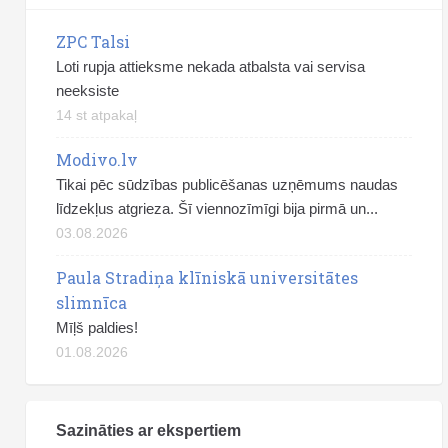
ZPC Talsi
Loti rupja attieksme nekada atbalsta vai servisa
neeksiste
14 st atpakaļ
Modivo.lv
Tikai pēc sūdzības publicēšanas uzņēmums naudas
līdzekļus atgrieza. Šī viennozīmīgi bija pirmā un...
03.08.2026
Paula Stradiņa klīniskā universitātes
slimnīca
Mīļš paldies!
01.08.2026
Sazināties ar ekspertiem