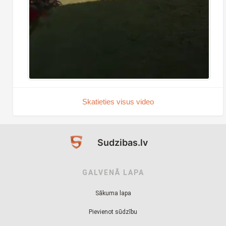
Skatieties visus video
Sudzibas.lv
GALVENĀ LAPA
Sākuma lapa
Pievienot sūdzību