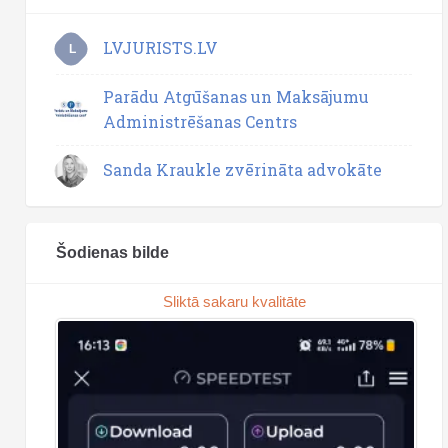
LVJURISTS.LV
L
Parādu Atgūšanas un Maksājumu
Administrēšanas Centrs
Sanda Kraukle zvērināta advokāte
Šodienas bilde
Sliktā sakaru kvalitāte