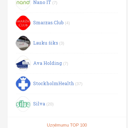
Nano IT
(7)
Smarzas.Club
(4)
Lauku šiks
(3)
Ava Holding
(7)
StockholmHealth
(37)
Silva
(20)
Uzņēmumu TOP 100