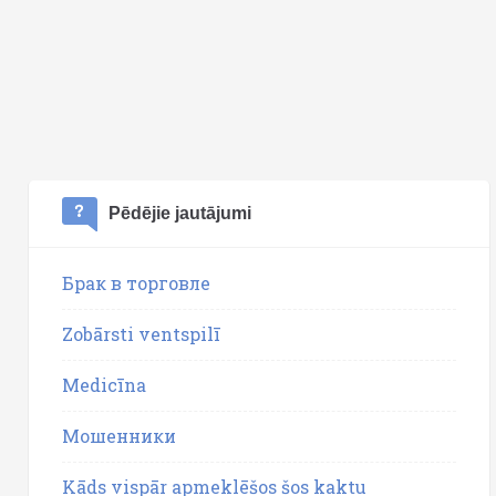
Pēdējie jautājumi
Брак в торговле
Zobārsti ventspilī
Medicīna
Мошенники
Kāds vispār apmeklēšos šos kaktu