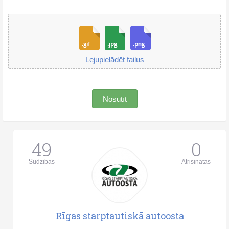
Lejupielādēt failus
Nosūtīt
49
0
Sūdzības
Atrisinātas
Rīgas starptautiskā autoosta