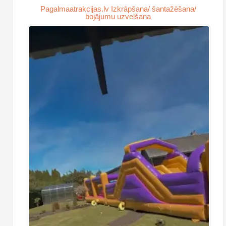
Pagalmaatrakcijas.lv Izkrāpšana/ šantažēšana/
bojājumu uzvelšana