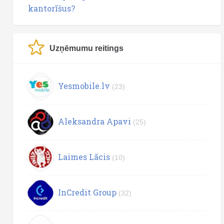
kantorīšus?
Uzņēmumu reitings
Yesmobile.lv
(23)
Aleksandra Apavi
(25)
Laimes Lācis
(10)
InCredit Group
(32)