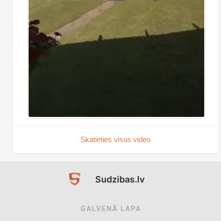
Skatieties visus video
Sudzibas.lv
GALVENĀ LAPA