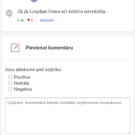
Jā, jā, Liepājas Ivanu arī šoferis neredzēja...
6
1
Atbildēt
Pievienot komentāru
Jūsu attieksme pret sūdzību:
Pozitīva
Neitrāla
Negatīva