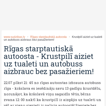
www.sudzibas.lv
Rīgas starptautiskā autoosta
Krustpilī aiziet uz tualeti
un autobuss aizbrauc bez pasažieriem!
Rīgas starptautiskā
autoosta
-
Krustpilī aiziet
uz tualeti un autobuss
aizbrauc bez pasažieriem!
22.07 plkst 21: 45 no rīgas autoostas izbrauca autobuss
rīga - krāslava es iesēdināju savu 13 gadīgu krustdēlu,
norunājot, ka krāslavā viņu sagaidīs tētis, bērns
zvana 12: 00 naktī ka krustpilī ir aizgājis uz tualeti un
vēl ar vienu sievieti ir palicis autoostā! Sieviete bez