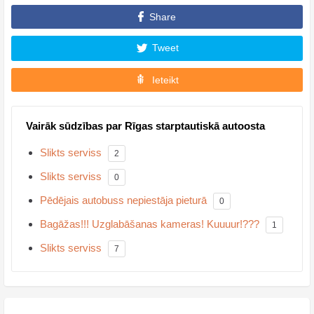
Share
Tweet
Ieteikt
Vairāk sūdzības par Rīgas starptautiskā autoosta
Slikts serviss
2
Slikts serviss
0
Pēdējais autobuss nepiestāja pieturā
0
Bagāžas!!! Uzglabāšanas kameras! Kuuuur!???
1
Slikts serviss
7