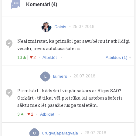
Komentāri (4)
Dainis
25.07.2018
Neaizmirstat, ka primāri par savu bērnu ir atbildīgi
vecāki, nevis autobusa šoferis.
13
2
Atbildēt
Atbildes (1)
laimers
26.07.2018
L
Pirmkārt - kāds šeit vispār sakars ar Rīgas SAO?
Otrkārt - tā tikai vēl pietrūka lai autobusa šoferis
sāktu meklēt pasažierus pa tualetēm.
3
2
Atbildēt
urugvajaparagvaja
26.07.2018
U