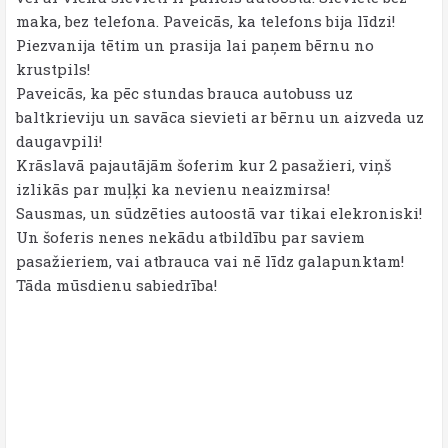
maka, bez telefona. Paveicās, ka telefons bija līdzi!
Piezvanija tētim un prasija lai paņem bērnu no
krustpils!
Paveicās, ka pēc stundas brauca autobuss uz
baltkrieviju un savāca sievieti ar bērnu un aizveda uz
daugavpili!
Krāslavā pajautājām šoferim kur 2 pasažieri, viņš
izlikās par muļķi ka nevienu neaizmirsa!
Sausmas, un sūdzēties autoostā var tikai elekroniski!
Un šoferis nenes nekādu atbildību par saviem
pasažieriem, vai atbrauca vai nē līdz galapunktam!
Tāda mūsdienu sabiedrība!