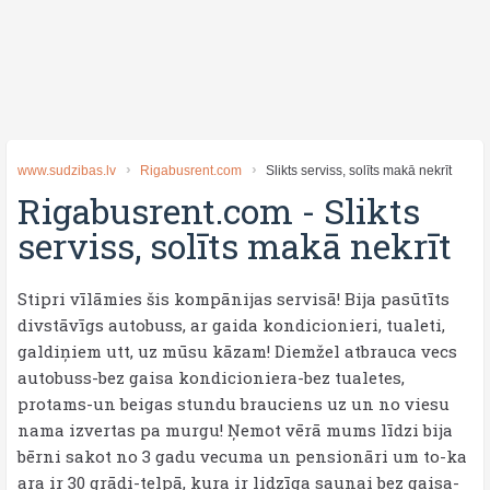
www.sudzibas.lv
Rigabusrent.com
Slikts serviss, solīts makā nekrīt
Rigabusrent.com
-
Slikts
serviss, solīts makā nekrīt
Stipri vīlāmies šis kompānijas servisā! Bija pasūtīts
divstāvīgs autobuss, ar gaida kondicionieri, tualeti,
galdiņiem utt, uz mūsu kāzam! Diemžel atbrauca vecs
autobuss-bez gaisa kondicioniera-bez tualetes,
protams-un beigas stundu brauciens uz un no viesu
nama izvertas pa murgu! Ņemot vērā mums līdzi bija
bērni sakot no 3 gadu vecuma un pensionāri um to-ka
ara ir 30 grādi-telpā, kura ir lidzīga saunai bez gaisa-