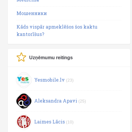
Мошенники
Kāds vispār apmeklēšos šos kaktu
kantorīšus?
Uzņēmumu reitings
Yesmobile.lv
(23)
Aleksandra Apavi
(25)
Laimes Lācis
(10)