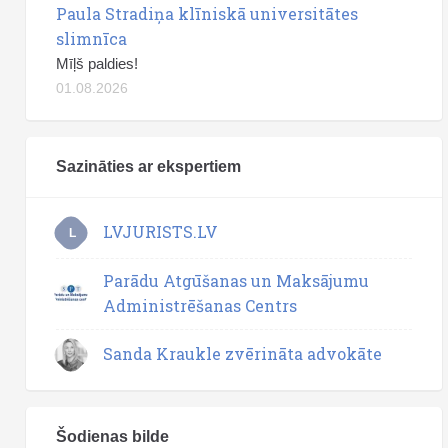
Paula Stradiņa klīniskā universitātes
slimnīca
Mīļš paldies!
01.08.2026
Sazināties ar ekspertiem
LVJURISTS.LV
L
Parādu Atgūšanas un Maksājumu
Administrēšanas Centrs
Sanda Kraukle zvērināta advokāte
Šodienas bilde