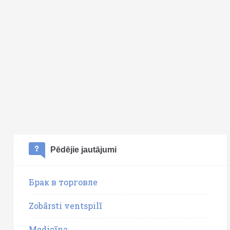
Pēdējie jautājumi
Брак в торговле
Zobārsti ventspilī
Medicīna