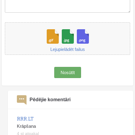
Lejupielādēt failus
Nosūtīt
Pēdējie komentāri
RRR.LT
Krāpšana
4 st atpakaļ