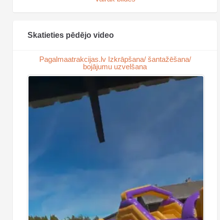
Skatieties pēdējo video
Pagalmaatrakcijas.lv Izkrāpšana/ šantažēšana/
bojājumu uzvelšana