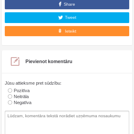
Share
Tweet
Ieteikt
Pievienot komentāru
Jūsu attieksme pret sūdzību:
Pozitīva
Neitrāla
Negatīva