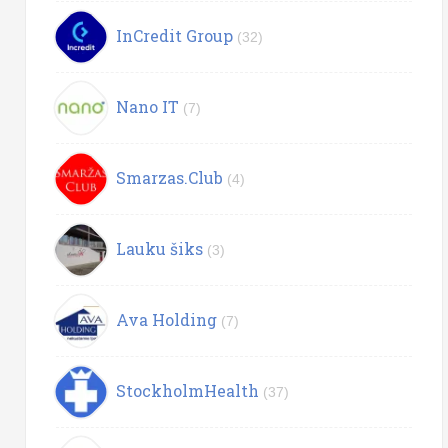
InCredit Group
(32)
Nano IT
(7)
Smarzas.Club
(4)
Lauku šiks
(3)
Ava Holding
(7)
StockholmHealth
(37)