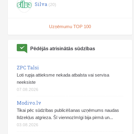
Silva
(20)
Uzņēmumu TOP 100
Pēdējās atrisinātās sūdzības
ZPC Talsi
Loti rupja attieksme nekada atbalsta vai servisa
neeksiste
07.08.2026
Modivo.lv
Tikai pēc sūdzības publicēšanas uzņēmums naudas
līdzekļus atgrieza. Šī viennozīmīgi bija pirmā un...
03.08.2026