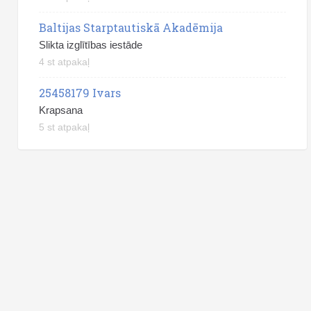
Baltijas Starptautiskā Akadēmija
Slikta izglītības iestāde
4 st atpakaļ
25458179 Ivars
Krapsana
5 st atpakaļ