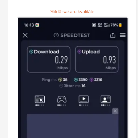
Sliktā sakaru kvalitāte