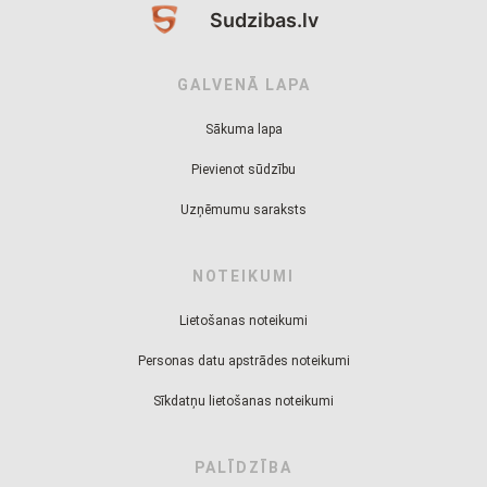
Sudzibas.lv
GALVENĀ LAPA
Sākuma lapa
Pievienot sūdzību
Uzņēmumu saraksts
NOTEIKUMI
Lietošanas noteikumi
Personas datu apstrādes noteikumi
Sīkdatņu lietošanas noteikumi
PALĪDZĪBA