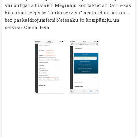
var būt gana bīstami. Megināju kontaktēt ar Daini-kas
bija organizējis šo “jauko servisu” neatbild un ignore-
bez paskaidrojumiem! Neiesaku šo kompāniju, un
servisu. Cieņa. Ieva