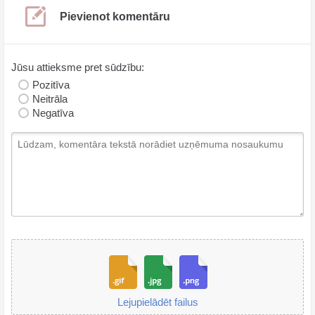
Pievienot komentāru
Jūsu attieksme pret sūdzību:
Pozitīva
Neitrāla
Negatīva
Lejupielādēt failus