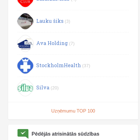
Lauku šiks
(3)
Ava Holding
(7)
StockholmHealth
(37)
Silva
(20)
Uzņēmumu TOP 100
Pēdējās atrisinātās sūdzības