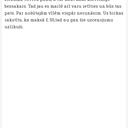
bezsakars. Tad jau es marlē arī varu ietīties un būs tas
pats. Par nošūtajām vīlēm vispār nerunāsim. Uz birkas
rakstīts, ka maksā £ 50,tad nu gan šie uzcenojumu
uzlikuši.