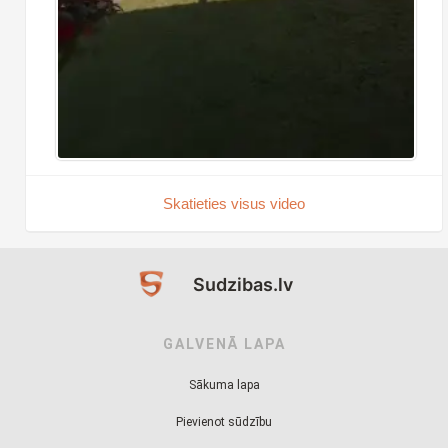
Skatieties visus video
Sudzibas.lv
GALVENĀ LAPA
Sākuma lapa
Pievienot sūdzību