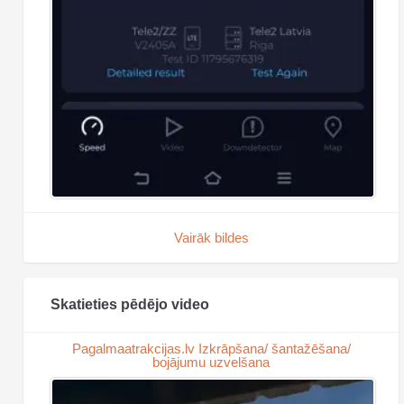
Vairāk bildes
Skatieties pēdējo video
Pagalmaatrakcijas.lv Izkrāpšana/ šantažēšana/
bojājumu uzvelšana