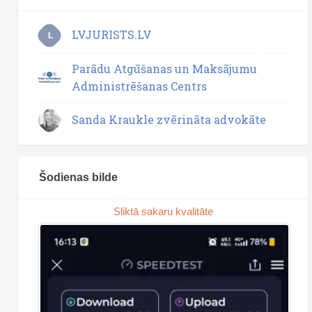
LVJURISTS.LV
L
Parādu Atgūšanas un Maksājumu
Administrēšanas Centrs
Sanda Kraukle zvērināta advokāte
Šodienas bilde
Sliktā sakaru kvalitāte