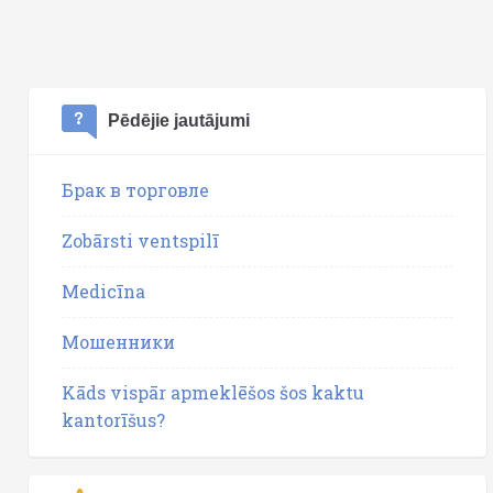
Pēdējie jautājumi
Брак в торговле
Zobārsti ventspilī
Medicīna
Мошенники
Kāds vispār apmeklēšos šos kaktu
kantorīšus?