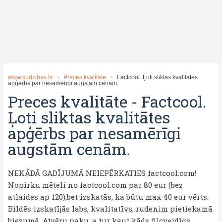
www.sudzibas.lv
Preces kvalitāte
Factcool. Ļoti sliktas kvalitātes
apģērbs par nesamērīgi augstām cenām.
Preces kvalitāte
-
Factcool.
Ļoti sliktas kvalitātes
apģērbs par nesamērīgi
augstām cenām.
NEKĀDĀ GADĪJUMĀ NEIEPĒRKATIES factcool.com!
Nopirku mēteli no factcool.com par 80 eur (bez
atlaides ap 120),bet izskatās, ka būtu max 40 eur vērts.
Bildēs izskatījās labs, kvalitatīvs, rudenim pietiekamā
biezumā. Atvēru paku, a tur kaut kāds filcveidīgs