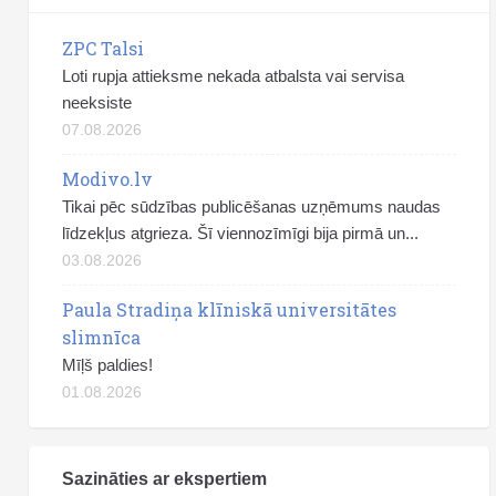
ZPC Talsi
Loti rupja attieksme nekada atbalsta vai servisa
neeksiste
07.08.2026
Modivo.lv
Tikai pēc sūdzības publicēšanas uzņēmums naudas
līdzekļus atgrieza. Šī viennozīmīgi bija pirmā un...
03.08.2026
Paula Stradiņa klīniskā universitātes
slimnīca
Mīļš paldies!
01.08.2026
Sazināties ar ekspertiem