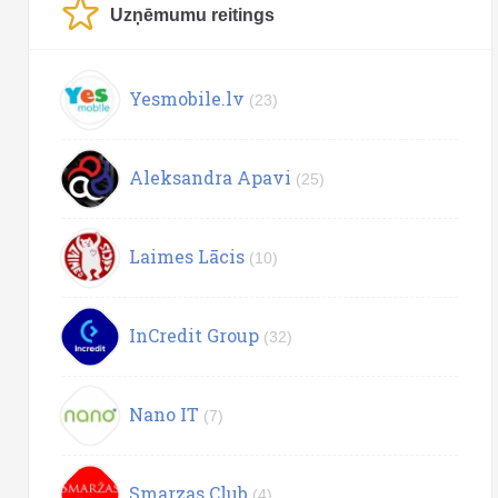
Uzņēmumu reitings
Yesmobile.lv
(23)
Aleksandra Apavi
(25)
Laimes Lācis
(10)
InCredit Group
(32)
Nano IT
(7)
Smarzas.Club
(4)