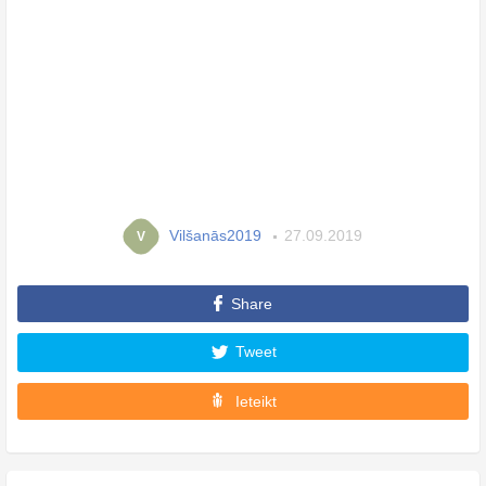
Vilšanās2019
27.09.2019
V
Share
Tweet
Ieteikt