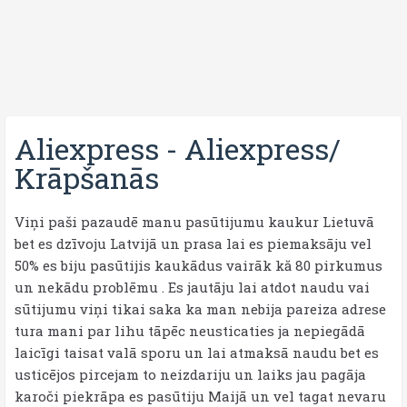
Aliexpress
-
Aliexpress/
Krāpšanās
Viņi paši pazaudē manu pasūtijumu kaukur Lietuvā
bet es dzīvoju Latvijā un prasa lai es piemaksāju vel
50% es biju pasūtijis kaukādus vairāk kă 80 pirkumus
un nekādu problēmu . Es jautāju lai atdot naudu vai
sūtijumu viņi tikai saka ka man nebija pareiza adrese
tura mani par lihu tāpēc neusticaties ja nepiegādā
laicīgi taisat valā sporu un lai atmaksā naudu bet es
usticējos pircejam to neizdariju un laiks jau pagāja
karoči piekrāpa es pasūtiju Maijā un vel tagat nevaru