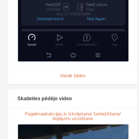
Vairāk bildes
Skatieties pēdējo video
Pagalmaatrakcijas.lv Izkrāpšana/ šantažēšana/
bojājumu uzvelšana