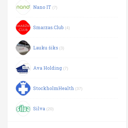
Nano IT
(7)
Smarzas.Club
(4)
Lauku šiks
(3)
Ava Holding
(7)
StockholmHealth
(37)
Silva
(20)