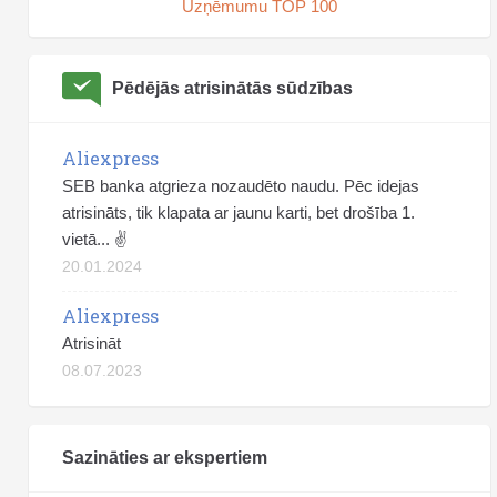
Uzņēmumu TOP 100
Pēdējās atrisinātās sūdzības
Aliexpress
SEB banka atgrieza nozaudēto naudu. Pēc idejas
atrisināts, tik klapata ar jaunu karti, bet drošība 1.
vietā... ✌️
20.01.2024
Aliexpress
Atrisināt
08.07.2023
Sazināties ar ekspertiem