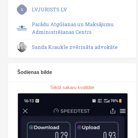
LVJURISTS.LV
L
Parādu Atgūšanas un Maksājumu
Administrēšanas Centrs
Sanda Kraukle zvērināta advokāte
Šodienas bilde
Sliktā sakaru kvalitāte