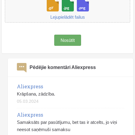
Lejupielādēt failus
Nosūtīt
Pēdējie komentāri Aliexpress
Aliexpress
Krāpšana, zādzība.
05.03.2024
Aliexpress
Samaksāts par pasūtījumu, bet tas ir atcelts, jo viņi
neesot saņēmuši samaksu