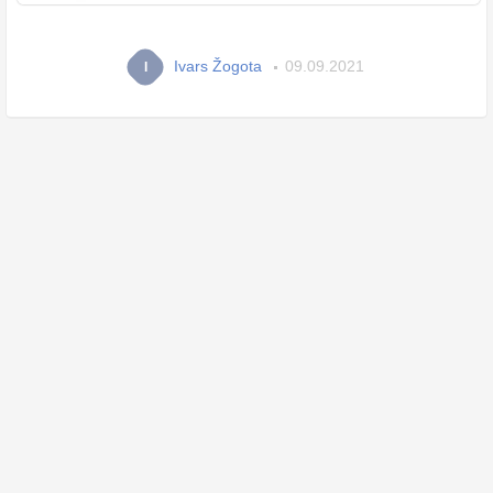
Ivars Žogota
09.09.2021
I