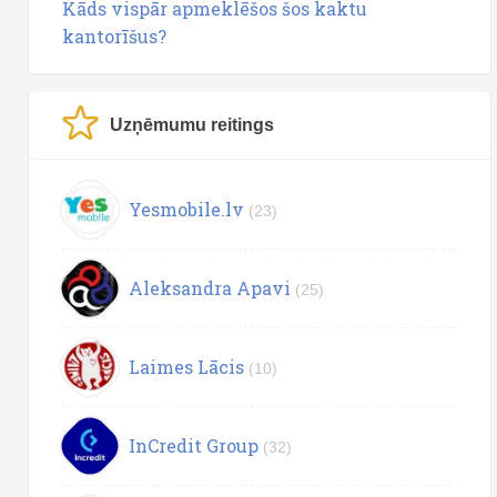
Kāds vispār apmeklēšos šos kaktu
kantorīšus?
Uzņēmumu reitings
Yesmobile.lv
(23)
Aleksandra Apavi
(25)
Laimes Lācis
(10)
InCredit Group
(32)