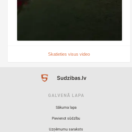
Skatieties visus video
Sudzibas.lv
GALVENĀ LAPA
Sākuma lapa
Pievienot sūdzību
Uzņēmumu saraksts