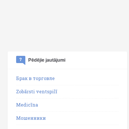
Pēdējie jautājumi
Брак в торговле
Zobārsti ventspilī
Medicīna
Мошенники