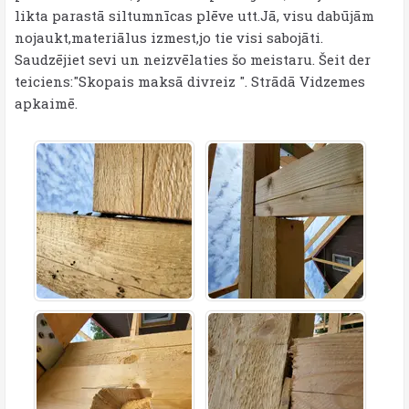
likta parastā siltumnīcas plēve utt.Jā, visu dabūjām
nojaukt,materiālus izmest,jo tie visi sabojāti.
Saudzējiet sevi un neizvēlaties šo meistaru. Šeit der
teiciens:"Skopais maksā divreiz ". Strādā Vidzemes
apkaimē.