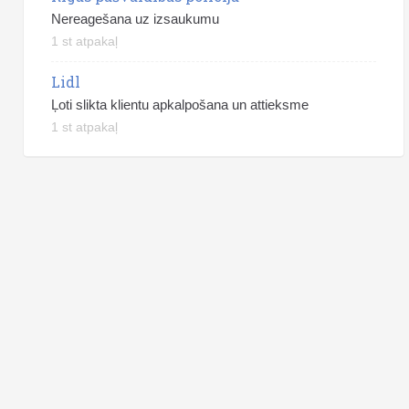
Nereagešana uz izsaukumu
1 st atpakaļ
Lidl
Ļoti slikta klientu apkalpošana un attieksme
1 st atpakaļ