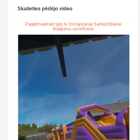
Skatieties pēdējo video
Pagalmaatrakcijas.lv Izkrāpšana/ šantažēšana/
bojājumu uzvelšana