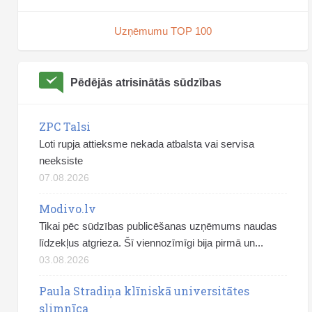
Uzņēmumu TOP 100
Pēdējās atrisinātās sūdzības
ZPC Talsi
Loti rupja attieksme nekada atbalsta vai servisa
neeksiste
07.08.2026
Modivo.lv
Tikai pēc sūdzības publicēšanas uzņēmums naudas
līdzekļus atgrieza. Šī viennozīmīgi bija pirmā un...
03.08.2026
Paula Stradiņa klīniskā universitātes
slimnīca