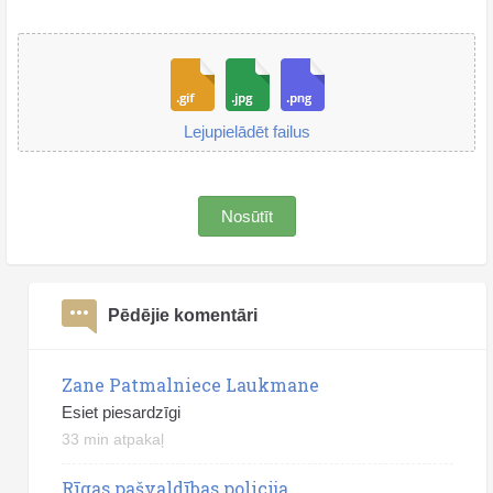
Lejupielādēt failus
Nosūtīt
Pēdējie komentāri
Zane Patmalniece Laukmane
Esiet piesardzīgi
33 min atpakaļ
Rīgas pašvaldības policija