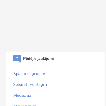
Pēdējie jautājumi
Брак в торговле
Zobārsti ventspilī
Medicīna