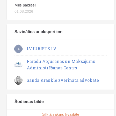
Mīļš paldies!
01.08.2026
Sazināties ar ekspertiem
LVJURISTS.LV
L
Parādu Atgūšanas un Maksājumu
Administrēšanas Centrs
Sanda Kraukle zvērināta advokāte
Šodienas bilde
Sliktā sakaru kvalitāte