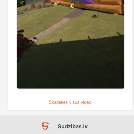
Skatieties visus video
Sudzibas.lv