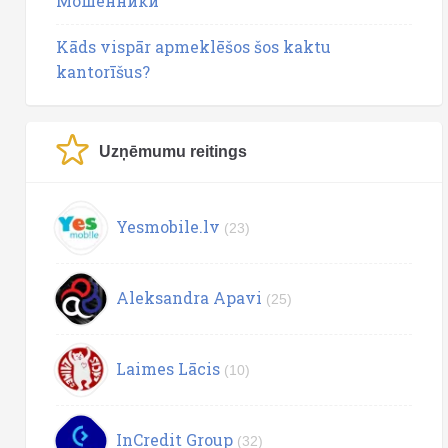
Мошенники
Kāds vispār apmeklēšos šos kaktu
kantorīšus?
Uzņēmumu reitings
Yesmobile.lv
(23)
Aleksandra Apavi
(25)
Laimes Lācis
(10)
InCredit Group
(32)