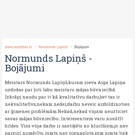
www.sudzibas.lv
Normunds Lapiņš
Bojājumi
Normunds Lapiņš
-
Bojājumi
Meistars Normunds Lapiņš,kuram sieva Aiga Lapiņa
uzdodas par ļoti labu meistaru mājas būvniecībā.
Izkrāpj naudu par it kā kvalitatīvu darbu,bet tas ir
nekvalitatīvs,nekam neder,darbu neveic aizbildinoties
ar ģimenes problēmām.Nekad,nekad viņam neuzticiet
savas mājas būvniecību. Interesentiem varu nosūtīt
bildes. Viss viņa darbs ir sastiķēts no klucīšiem,jo nav
pareizi nomērīts, jumts nav pienaglots,zem jumta tiek