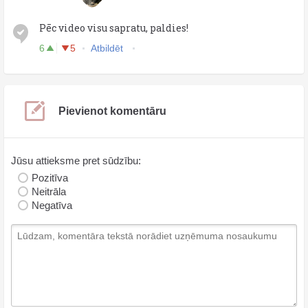
Pēc video visu sapratu, paldies!
6
5
Atbildēt
Pievienot komentāru
Jūsu attieksme pret sūdzību:
Pozitīva
Neitrāla
Negatīva