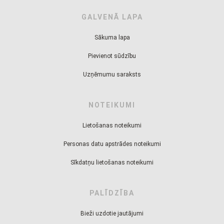
GALVENĀ LAPA
Sākuma lapa
Pievienot sūdzību
Uzņēmumu saraksts
NOTEIKUMI
Lietošanas noteikumi
Personas datu apstrādes noteikumi
Sīkdatņu lietošanas noteikumi
PALĪDZĪBA
Bieži uzdotie jautājumi