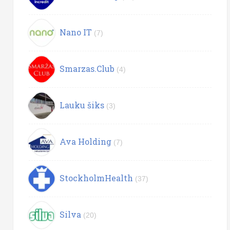
Nano IT
(7)
Smarzas.Club
(4)
Lauku šiks
(3)
Ava Holding
(7)
StockholmHealth
(37)
Silva
(20)