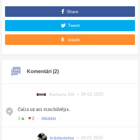
Share
Tweet
Ieteikt
Komentāri (2)
Karlsons XIII
28.02.2025
Čalis uz aci visu būvējis..
3
2
Atbildēt
krāslavietiss
28.02.2025