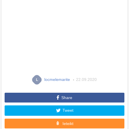
locmelemarite
22.09.2020
L
Share
Tweet
Ieteikt