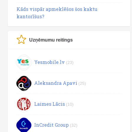
Kāds vispār apmeklēšos šos kaktu
kantorīšus?
Uzņēmumu reitings
Yesmobile.lv
(23)
Aleksandra Apavi
(25)
Laimes Lācis
(10)
InCredit Group
(32)