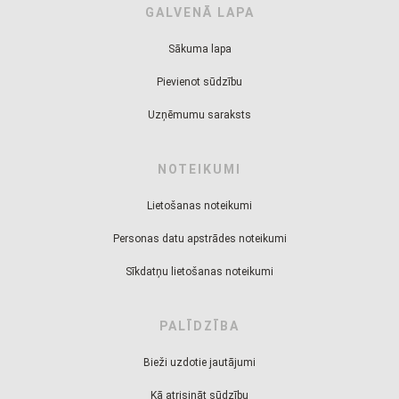
GALVENĀ LAPA
Sākuma lapa
Pievienot sūdzību
Uzņēmumu saraksts
NOTEIKUMI
Lietošanas noteikumi
Personas datu apstrādes noteikumi
Sīkdatņu lietošanas noteikumi
PALĪDZĪBA
Bieži uzdotie jautājumi
Kā atrisināt sūdzību