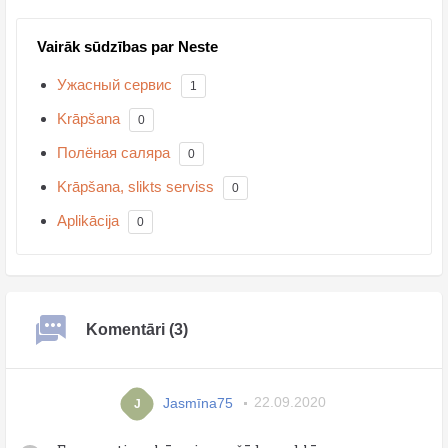
Vairāk sūdzības par Neste
Ужасный сервис
1
Krāpšana
0
Полёная саляра
0
Krāpšana, slikts serviss
0
Aplikācija
0
Komentāri (3)
Jasmīna75
22.09.2020
J