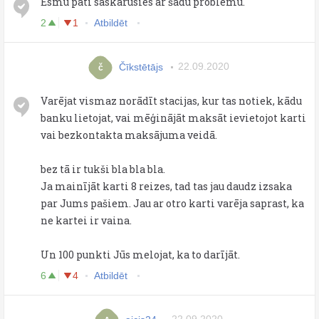
Esmu pati saskārusies ar šādu problēmu.
2
1
Atbildēt
Čīkstētājs
22.09.2020
č
Varējat vismaz norādīt stacijas, kur tas notiek, kādu
banku lietojat, vai mēģinājāt maksāt ievietojot karti
vai bezkontakta maksājuma veidā.
bez tā ir tukši bla bla bla.
Ja mainījāt karti 8 reizes, tad tas jau daudz izsaka
par Jums pašiem. Jau ar otro karti varēja saprast, ka
ne kartei ir vaina.
Un 100 punkti Jūs melojat, ka to darījāt.
6
4
Atbildēt