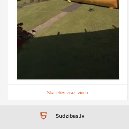
Skatieties visus video
Sudzibas.lv