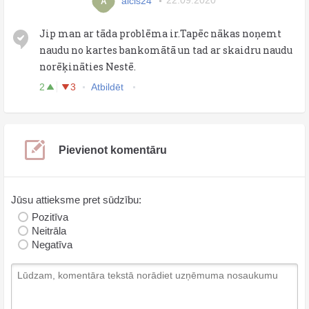
aicis24
22.09.2020
A
Jip man ar tāda problēma ir.Tapēc nākas noņemt
naudu no kartes bankomātā un tad ar skaidru naudu
norēķināties Nestē.
2
3
Atbildēt
Pievienot komentāru
Jūsu attieksme pret sūdzību:
Pozitīva
Neitrāla
Negatīva