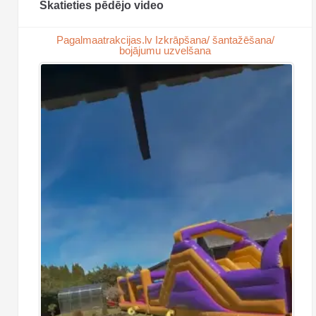
Skatieties pēdējo video
Pagalmaatrakcijas.lv Izkrāpšana/ šantažēšana/
bojājumu uzvelšana