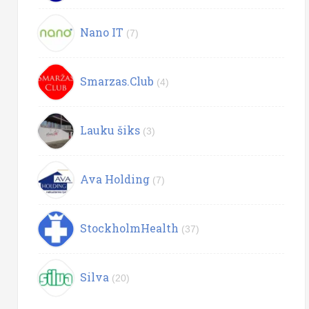
Nano IT
(7)
Smarzas.Club
(4)
Lauku šiks
(3)
Ava Holding
(7)
StockholmHealth
(37)
Silva
(20)