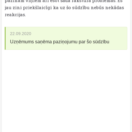
pazinām viņiem arī esot šāda rakstura problēmas. Es
jau zini priekšlaicīgi ka uz šo sūdzību nebūs nekādas
reakcijas.
22.09.2020
Uzņēmums saņēma paziņojumu par šo sūdzību