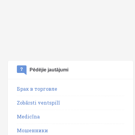
Pēdējie jautājumi
Брак в торговле
Zobārsti ventspilī
Medicīna
Мошенники