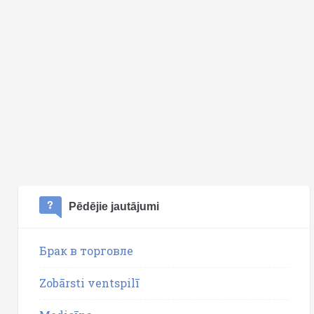
Pēdējie jautājumi
Брак в торговле
Zobārsti ventspilī