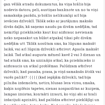
gan vēlāk atradu dokumentus, ka viņa brālis bija
nodevis datoru, peli, austiņas banknote un no ta viņi
samaksāja parādu, jo brālis nelikumīgi arī bija
ievācies dzīvoklī. Tālāk seko ar jautājumu maksās
divās daļās, kā saņems naudu pa divām nedēļām, tad
nemitīgi priekšnieks kaut kur aizbrauc nevienam
neko nepasakot un būšot atpakaļ tikai pēc divām
nedēļām utt. Tālāk nosūtam sms, ka lūgums maksāt
laikā, vai arī lūgsim dzīvokli atbrivot. Apsola maksāt
laikā. Tad atkal augusta mēnesī kavē 2 vai 3 dienas un
tad atnāk sms, ka uzzinājis atkal, ka priekšnieks ir
aizbraucis un atkal problēmas. Palūdzam atbrīvot
dzīvokli, kad pasaka, prasa, ja viņš samaksās ātrāk vai
varēs palikt? : ( ( ( ( (kad iegājām dzīvokli, tad bija
pilniba izdemolets, netirs, blusas leca virsu, smaka,
kaķis noplēsis tapetes, sienas nosparditas ar kurpem,
lampas izsistas, kontakti izrauti, ko viņi abi ar brali
izdarijuši apzināti, kad palūdza atbrivot pieklājīgi un