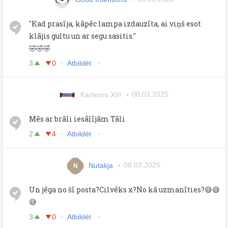
"Kad prasīja, kāpēc lampa izdauzīta, ai viņš esot
klājis gultu un ar segu sasitis."
🤣🤣🤣
3
0
Atbildēt
Karlsons XIII
08.03.2025
Mēs ar brāli iesālījām Tāli
2
4
Atbildēt
Nutakja
08.03.2025
N
Un jēga no šī posta?Cilvēks x?No kā uzmanīties?😅😅
😅
3
0
Atbildēt