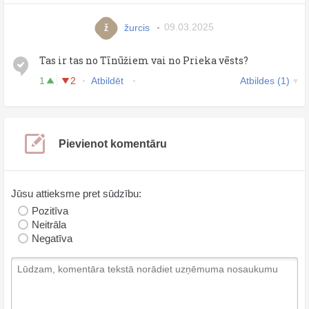
žurcis
09.03.2025
ž
Tas ir tas no Tīnūžiem vai no Prieka vēsts?
1
2
Atbildēt
Atbildes (1)
Pievienot komentāru
Jūsu attieksme pret sūdzību:
Pozitīva
Neitrāla
Negatīva