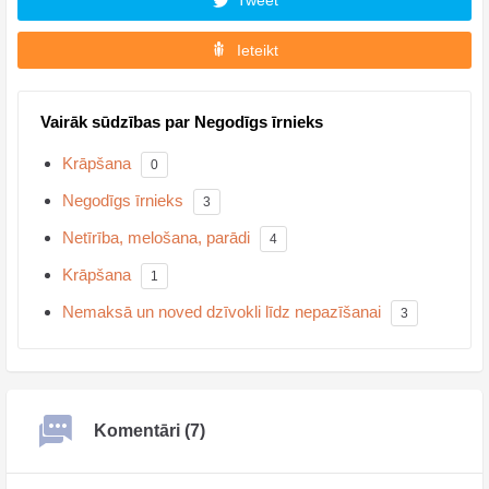
Tweet
Ieteikt
Vairāk sūdzības par Negodīgs īrnieks
Krāpšana
0
Negodīgs īrnieks
3
Netīrība, melošana, parādi
4
Krāpšana
1
Nemaksā un noved dzīvokli līdz nepazīšanai
3
Komentāri (7)