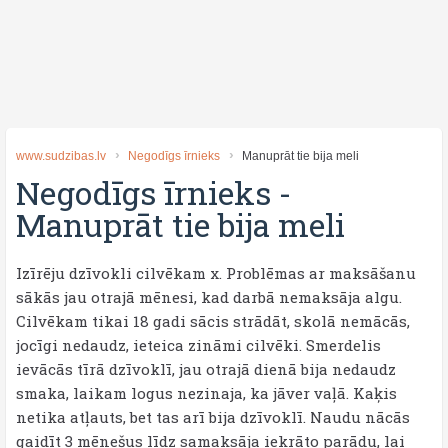
www.sudzibas.lv
Negodīgs īrnieks
Manuprāt tie bija meli
Negodīgs īrnieks
-
Manuprāt tie bija meli
Izīrēju dzīvokli cilvēkam x. Problēmas ar maksāšanu
sākās jau otrajā mēnesi, kad darbā nemaksāja algu.
Cilvēkam tikai 18 gadi sācis strādāt, skolā nemācās,
jocīgi nedaudz, ieteica zināmi cilvēki. Smerdelis
ievācās tīrā dzīvoklī, jau otrajā dienā bija nedaudz
smaka, laikam logus nezinaja, ka jāver vaļā. Kaķis
netika atļauts, bet tas arī bija dzīvoklī. Naudu nācās
gaidīt 3 mēnešus līdz samaksāja iekrāto parādu, lai