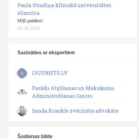
Paula Stradiņa klīniskā universitātes
slimnīca
Mīļš paldies!
01.08.2026
Sazināties ar ekspertiem
LVJURISTS.LV
L
Parādu Atgūšanas un Maksājumu
Administrēšanas Centrs
Sanda Kraukle zvērināta advokāte
Šodienas bilde