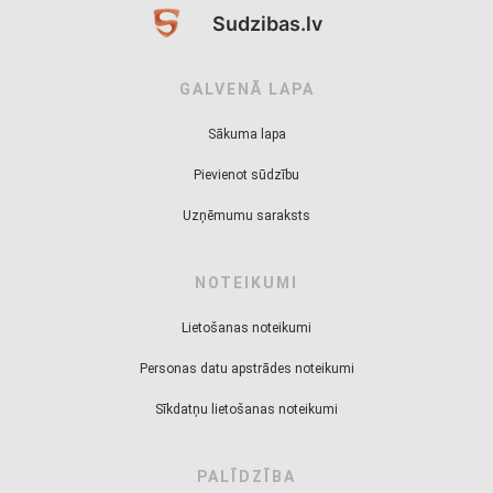
Sudzibas.lv
GALVENĀ LAPA
Sākuma lapa
Pievienot sūdzību
Uzņēmumu saraksts
NOTEIKUMI
Lietošanas noteikumi
Personas datu apstrādes noteikumi
Sīkdatņu lietošanas noteikumi
PALĪDZĪBA