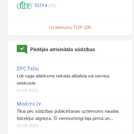
Silva
(20)
Uzņēmumu TOP 100
Pēdējās atrisinātās sūdzības
ZPC Talsi
Loti rupja attieksme nekada atbalsta vai servisa
neeksiste
07.08.2026
Modivo.lv
Tikai pēc sūdzības publicēšanas uzņēmums naudas
līdzekļus atgrieza. Šī viennozīmīgi bija pirmā un...
03.08.2026