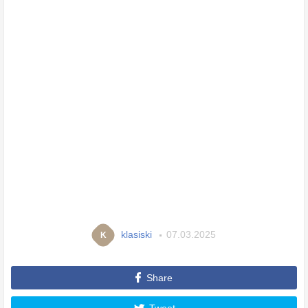
klasiski
07.03.2025
K
Share