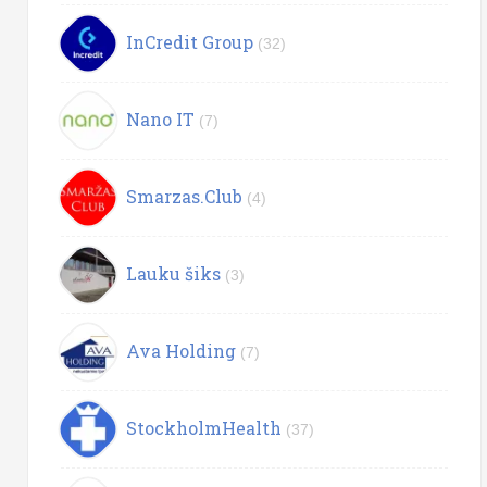
InCredit Group
(32)
Nano IT
(7)
Smarzas.Club
(4)
Lauku šiks
(3)
Ava Holding
(7)
StockholmHealth
(37)