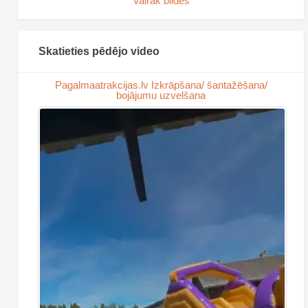
Vairāk bildes
Skatieties pēdējo video
Pagalmaatrakcijas.lv Izkrāpšana/ šantažēšana/
bojājumu uzvelšana