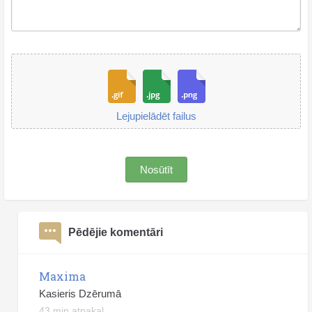
Lejupielādēt failus
Nosūtīt
Pēdējie komentāri
Maxima
Kasieris Dzērumā
43 min atpakaļ