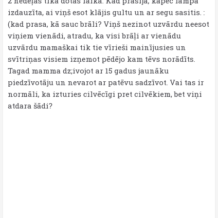
2 nedēļas tika dotas laika. Kad prasīja, kāpēc lampa
izdauzīta, ai viņš esot klājis gultu un ar segu sasitis. :
(kad prasa, kā sauc brāli? Viņš nezinot uzvārdu neesot
viņiem vienādi, atradu, ka visi brāļi ar vienādu
uzvārdu mamaškai tik tie vīrieši mainījusies un
svītriņas visiem izņemot pēdējo kam tēvs norādīts.
Tagad mamma dz;ivojot ar 15 gadus jaunāku
piedzīvotāju un nevarot ar patēvu sadzīvot. Vai tas ir
normāli, ka izturies cilvēcīgi pret cilvēkiem, bet viņi
atdara šādi?