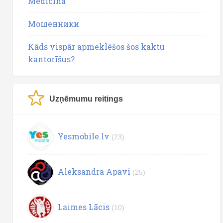
Medicīna
Мошенники
Kāds vispār apmeklēšos šos kaktu
kantorīšus?
Uzņēmumu reitings
Yesmobile.lv
(23)
Aleksandra Apavi
(25)
Laimes Lācis
(10)