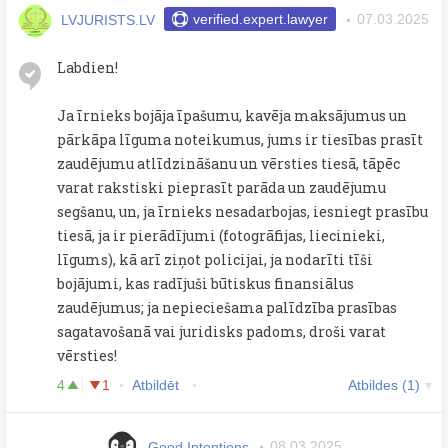
LVJURISTS.LV
verified.expert.lawyer
07.03.2025
Labdien!
Ja īrnieks bojāja īpašumu, kavēja maksājumus un
pārkāpa līguma noteikumus, jums ir tiesības prasīt
zaudējumu atlīdzināšanu un vērsties tiesā, tāpēc
varat rakstiski pieprasīt parāda un zaudējumu
segšanu, un, ja īrnieks nesadarbojas, iesniegt prasību
tiesā, ja ir pierādījumi (fotogrāfijas, liecinieki,
līgums), kā arī ziņot policijai, ja nodarīti tīši
bojājumi, kas radījuši būtiskus finansiālus
zaudējumus; ja nepieciešama palīdzība prasības
sagatavošanā vai juridisks padoms, droši varat
vērsties!
4
1
Atbildēt
Atbildes (1)
Good Intentions
08.03.2025