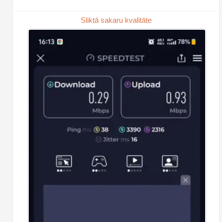
Sliktā sakaru kvalitāte