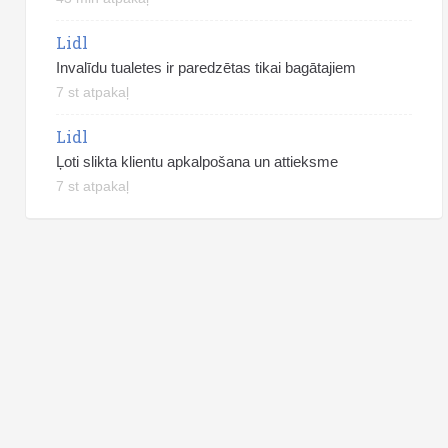
Lidl
Invalīdu tualetes ir paredzētas tikai bagātajiem
7 st atpakaļ
Lidl
Ļoti slikta klientu apkalpošana un attieksme
7 st atpakaļ