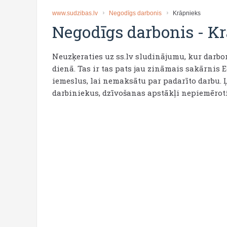
www.sudzibas.lv
Negodīgs darbonis
Krāpnieks
Negodīgs darbonis
-
Kr
Neuzķeraties uz ss.lv sludinājumu, kur darbo
dienā. Tas ir tas pats jau zināmais sakārnis 
iemeslus, lai nemaksātu par padarīto darbu. 
darbiniekus, dzīvošanas apstākļi nepiemēroti,