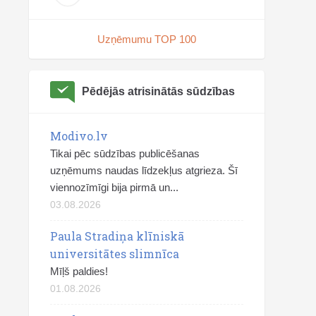
Uzņēmumu TOP 100
Pēdējās atrisinātās sūdzības
Modivo.lv
Tikai pēc sūdzības publicēšanas
uzņēmums naudas līdzekļus atgrieza. Šī
viennozīmīgi bija pirmā un...
03.08.2026
Paula Stradiņa klīniskā
universitātes slimnīca
Mīļš paldies!
01.08.2026