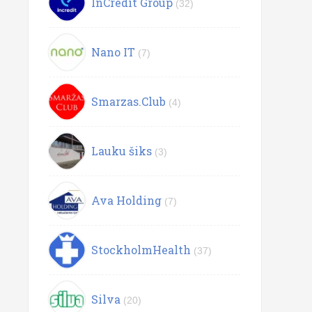
InCredit Group
(32)
Nano IT
(7)
Smarzas.Club
(4)
Lauku šiks
(3)
Ava Holding
(7)
StockholmHealth
(37)
Silva
(20)