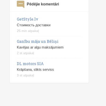
Pēdējie komentāri
GetStyle.lv
Стоимость доставки
25 min atpakaļ
Ganību māja un Bēliņi
Kavējas ar algu maksājumiem
2 st atpakaļ
DL motors SIA
Krāpšana, slikts serviss
3 st atpakaļ