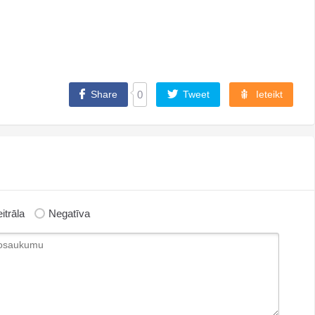
Share
0
Tweet
Ieteikt
itrāla
Negatīva