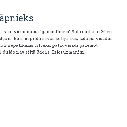
āpnieks
nis no viesu nama "gaujaslīčiem" Sola darbu ar 30 eur
Edgars, kurš nepilda savus solījumus, izdomā visādus
Ļoti nepatīkams cilvēks, patīk visādi pazemot
 dušās nav siltā ūdens. Esiet uzmanīgi.