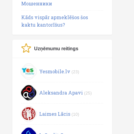
Мошенники
Kāds vispār apmeklēšos šos
kaktu kantorīšus?
Uzņēmumu reitings
Yesmobile.lv
(23)
Aleksandra Apavi
(25)
Laimes Lācis
(10)