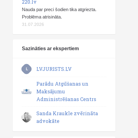
220.lv
Nauda par preci šodien tika atgriezta.
Problēma atrisināta.
31.07.2026
Sazināties ar ekspertiem
LVJURISTS.LV
L
Parādu Atgūšanas un
Maksājumu
Administrēšanas Centrs
Sanda Kraukle zvērināta
advokāte