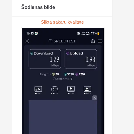
Šodienas bilde
Sliktā sakaru kvalitāte