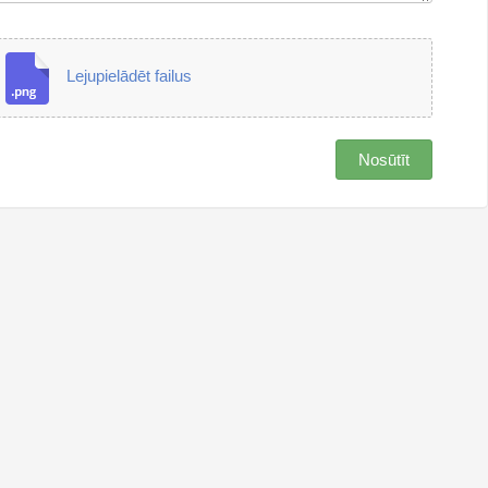
Lejupielādēt failus
Nosūtīt