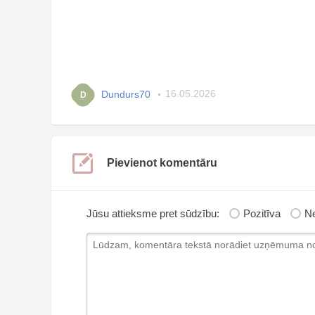
Dundurs70
16.05.2026
D
Pievienot komentāru
Jūsu attieksme pret sūdzību:
Pozitīva
Ne