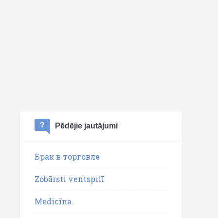
Pēdējie jautājumi
Брак в торговле
Zobārsti ventspilī
Medicīna