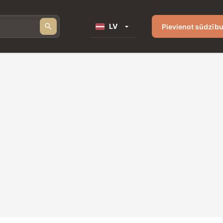
LV
Pievienot sūdzīb