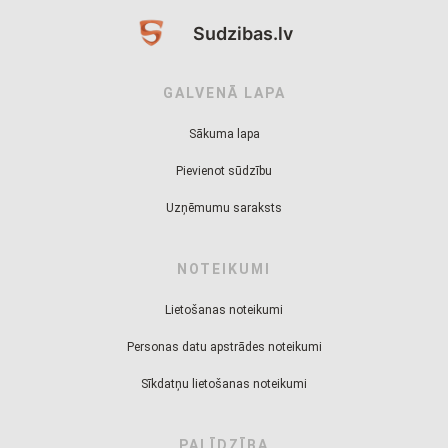
Sudzibas.lv
GALVENĀ LAPA
Sākuma lapa
Pievienot sūdzību
Uzņēmumu saraksts
NOTEIKUMI
Lietošanas noteikumi
Personas datu apstrādes noteikumi
Sīkdatņu lietošanas noteikumi
PALĪDZĪBA