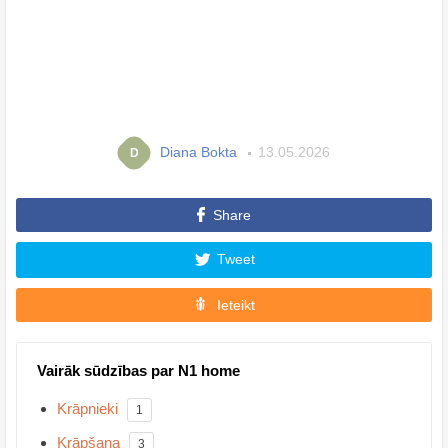
Diana Bokta
13.05.2026
D
Share
Tweet
Ieteikt
Vairāk sūdzības par N1 home
Krāpnieki
1
Krāpšana
3