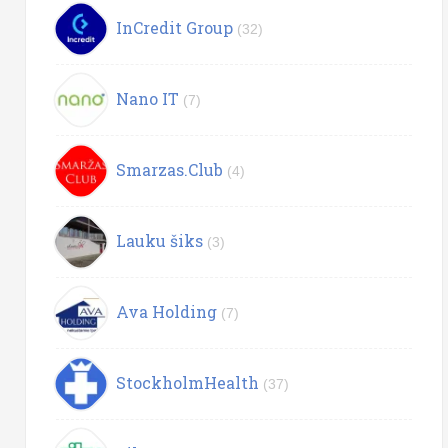
InCredit Group
(32)
Nano IT
(7)
Smarzas.Club
(4)
Lauku šiks
(3)
Ava Holding
(7)
StockholmHealth
(37)