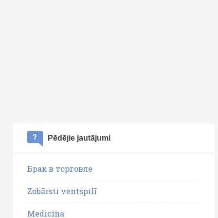
Pēdējie jautājumi
Брак в торговле
Zobārsti ventspilī
Medicīna