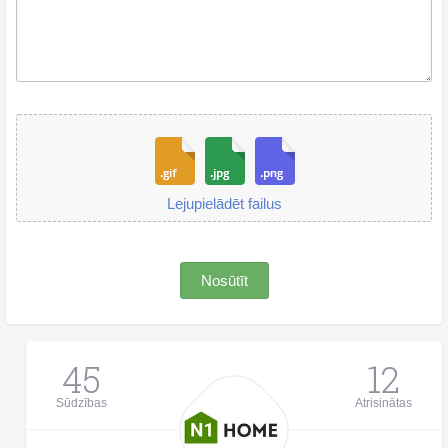
Lejupielādēt failus
Nosūtīt
45
12
Sūdzības
Atrisinātas