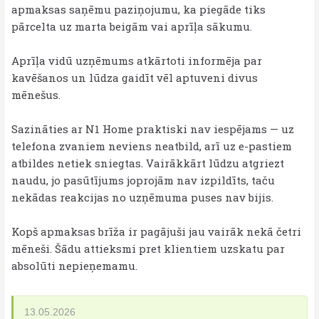
apmaksas saņēmu paziņojumu, ka piegāde tiks
pārcelta uz marta beigām vai aprīļa sākumu.
Aprīļa vidū uzņēmums atkārtoti informēja par
kavēšanos un lūdza gaidīt vēl aptuveni divus
mēnešus.
Sazināties ar N1 Home praktiski nav iespējams — uz
telefona zvaniem neviens neatbild, arī uz e-pastiem
atbildes netiek sniegtas. Vairākkārt lūdzu atgriezt
naudu, jo pasūtījums joprojām nav izpildīts, taču
nekādas reakcijas no uzņēmuma puses nav bijis.
Kopš apmaksas brīža ir pagājuši jau vairāk nekā četri
mēneši. Šādu attieksmi pret klientiem uzskatu par
absolūti nepieņemamu.
13.05.2026