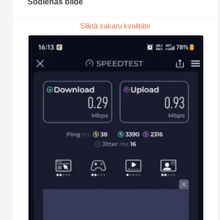
Šodienas bilde
Sliktā sakaru kvalitāte