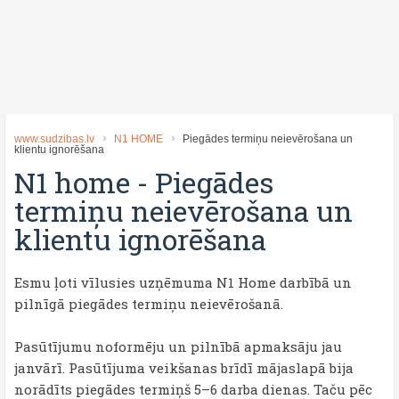
www.sudzibas.lv
N1 HOME
Piegādes termiņu neievērošana un
klientu ignorēšana
N1 home
-
Piegādes
termiņu neievērošana un
klientu ignorēšana
Esmu ļoti vīlusies uzņēmuma N1 Home darbībā un
pilnīgā piegādes termiņu neievērošanā.
Pasūtījumu noformēju un pilnībā apmaksāju jau
janvārī. Pasūtījuma veikšanas brīdī mājaslapā bija
norādīts piegādes termiņš 5–6 darba dienas. Taču pēc