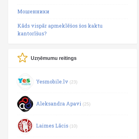
Мошенники
Kāds vispār apmeklēšos šos kaktu
kantorīšus?
Uzņēmumu reitings
Yesmobile.lv
(23)
Aleksandra Apavi
(25)
Laimes Lācis
(10)