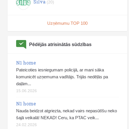
Silva
(20)
Uzņēmumu TOP 100
Pēdējās atrisinātās sūdzības
N1 home
Pateicoties iesniegumam policijā, ar mani sāka
komunicēt uzņemuma vadītājs. Trijās nedēļās pa
daļām...
15.06.2026
N1 home
Nauda beidzot atgriezta, nekad vairs nepasūtīšu neko
šajā veikalā! NEKAD! Ceru, ka PTAC veik...
24.02.2026