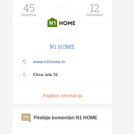
45
12
Sūdzības
Atrisinātas
N1 HOME
www.n1home.lv
Cēsu iela 31
Papildus informācija
Pēdējie komentāri N1 HOME