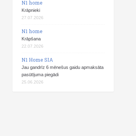
N1 home
Krāpnieki
27.07.2026
N1 home
Krāpšana
22.07.2026
N1 Home SIA
Jau gandrīz 6 mēnešus gaidu apmaksāta
pasūtījuma piegādi
25.06.2026