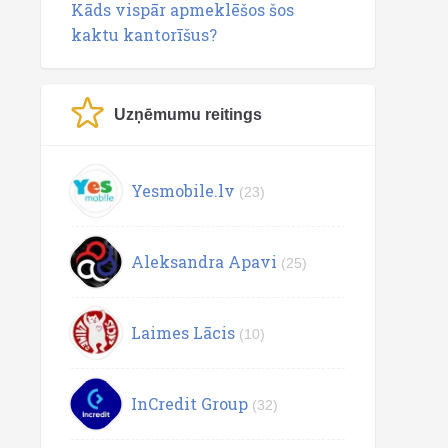
Kāds vispār apmeklēšos šos
kaktu kantorīšus?
Uzņēmumu reitings
Yesmobile.lv
(23)
Aleksandra Apavi
(25)
Laimes Lācis
(10)
InCredit Group
(32)