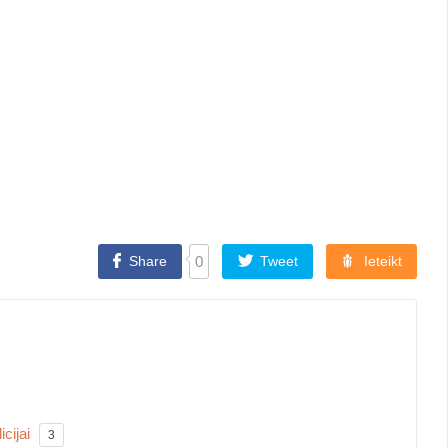
Share
0
Tweet
Ieteikt
cijai
3