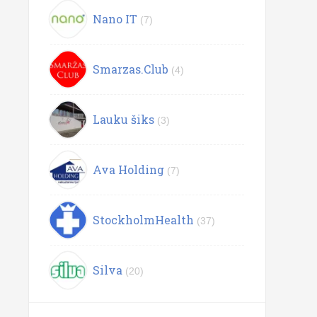
Nano IT
(7)
Smarzas.Club
(4)
Lauku šiks
(3)
Ava Holding
(7)
StockholmHealth
(37)
Silva
(20)