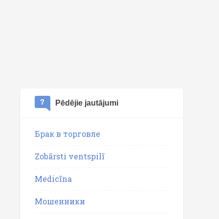
Pēdējie jautājumi
Брак в торговле
Zobārsti ventspilī
Medicīna
Мошенники