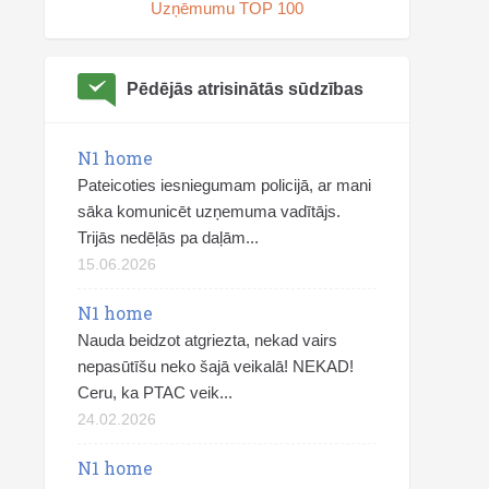
Uzņēmumu TOP 100
Pēdējās atrisinātās sūdzības
N1 home
Pateicoties iesniegumam policijā, ar mani
sāka komunicēt uzņemuma vadītājs.
Trijās nedēļās pa daļām...
15.06.2026
N1 home
Nauda beidzot atgriezta, nekad vairs
nepasūtīšu neko šajā veikalā! NEKAD!
Ceru, ka PTAC veik...
24.02.2026
N1 home