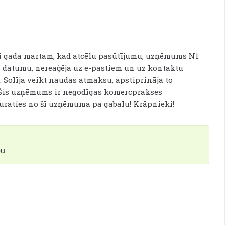
t šī gada martam, kad atcēlu pasūtījumu, uzņēmums N1
 datumu, nereaģēja uz e-pastiem un uz kontaktu
. Solīja veikt naudas atmaksu, apstiprināja to
a. Šis uzņēmums ir negodīgas komercprakses
Turaties no šī uzņēmuma pa gabalu! Krāpnieki!
bu