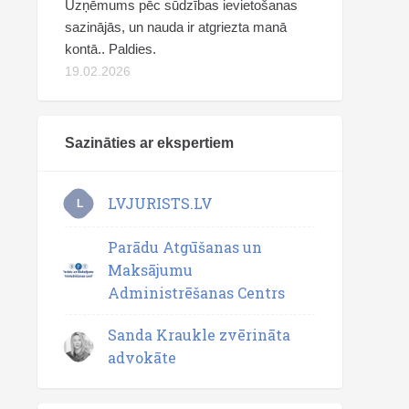
Uzņēmums pēc sūdzības ievietošanas
sazinājās, un nauda ir atgriezta manā
kontā.. Paldies.
19.02.2026
Sazināties ar ekspertiem
LVJURISTS.LV
L
Parādu Atgūšanas un
Maksājumu
Administrēšanas Centrs
Sanda Kraukle zvērināta
advokāte