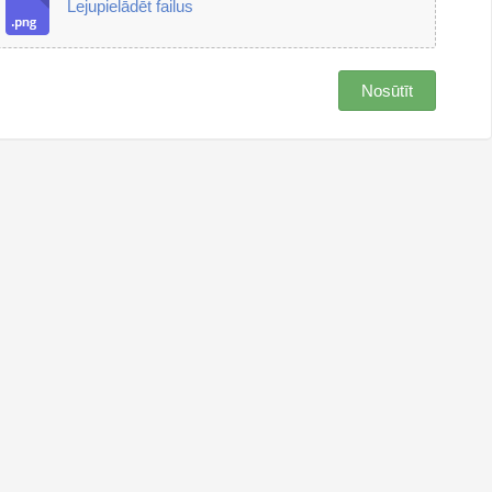
Lejupielādēt failus
Nosūtīt