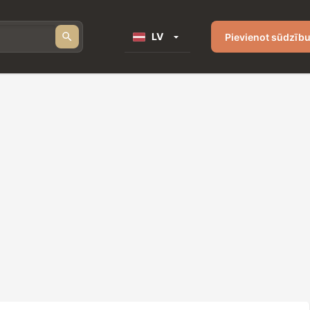
LV
Pievienot sūdzīb