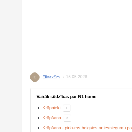
ElinaxSm
15.05.2026
E
Vairāk sūdzības par N1 home
Krāpnieki
1
Krāpšana
3
Krāpšana - pirkums beigsies ar iesniegumu poli