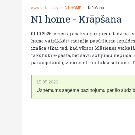
www.sudzibas.lv
N1 HOME
Krāpšana
N1 home
-
Krāpšana
01.10.2025. veicu apmaksu par preci. Līdz pa
home vairākkārt mainīja pasūtījuma izpildes
iznāca tikai tad, kad vērsos klātienes veikalā
rakstiski e-pastā, bet savu solījumu nepild
paraugstunda, vieni meli un tukši solījumi. 
15.05.2026
Uzņēmums saņēma paziņojumu par šo sūdzī