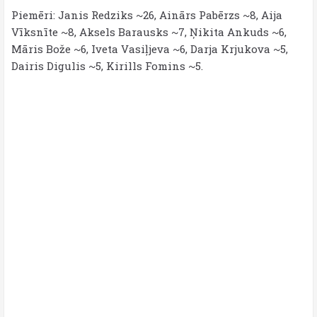
Piemēri: Janis Redziks ~26, Ainārs Pabērzs ~8, Aija
Vīksnīte ~8, Aksels Barausks ~7, Ņikita Ankuds ~6,
Māris Bože ~6, Iveta Vasiļjeva ~6, Darja Krjukova ~5,
Dairis Digulis ~5, Kirills Fomins ~5.