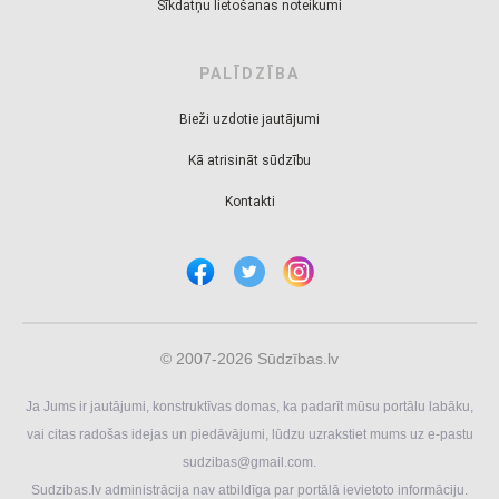
Sīkdatņu lietošanas noteikumi
PALĪDZĪBA
Bieži uzdotie jautājumi
Kā atrisināt sūdzību
Kontakti
© 2007-2026 Sūdzības.lv
Ja Jums ir jautājumi, konstruktīvas domas, ka padarīt mūsu portālu labāku,
vai citas radošas idejas un piedāvājumi, lūdzu uzrakstiet mums uz e-pastu
sudzibas@gmail.com
.
Sudzibas.lv administrācija nav atbildīga par portālā ievietoto informāciju.