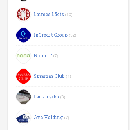
Laimes Lācis
(10)
InCredit Group
(32)
Nano IT
(7)
Smarzas.Club
(4)
Lauku šiks
(3)
Ava Holding
(7)