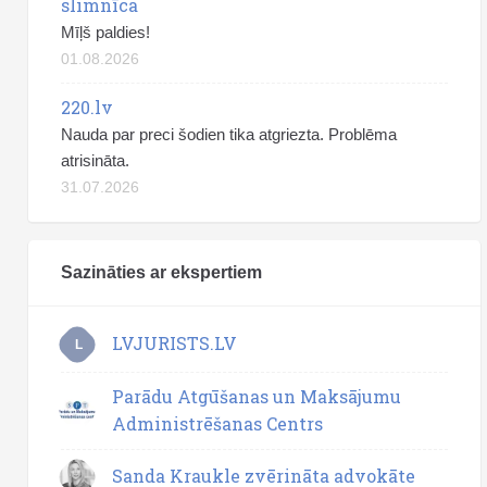
slimnīca
Mīļš paldies!
01.08.2026
220.lv
Nauda par preci šodien tika atgriezta. Problēma
atrisināta.
31.07.2026
Sazināties ar ekspertiem
LVJURISTS.LV
L
Parādu Atgūšanas un Maksājumu
Administrēšanas Centrs
Sanda Kraukle zvērināta advokāte