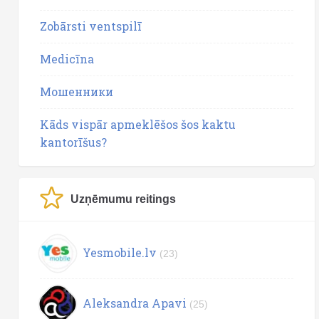
Zobārsti ventspilī
Medicīna
Мошенники
Kāds vispār apmeklēšos šos kaktu
kantorīšus?
Uzņēmumu reitings
Yesmobile.lv
(23)
Aleksandra Apavi
(25)