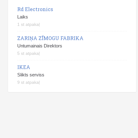
Rd Electronics
Laiks
1 st atpakaļ
ZARIŅA ZĪMOGU FABRIKA
Untumainais Direktors
5 st atpakaļ
IKEA
Slikts serviss
9 st atpakaļ