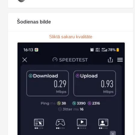
Šodienas bilde
Sliktā sakaru kvalitāte