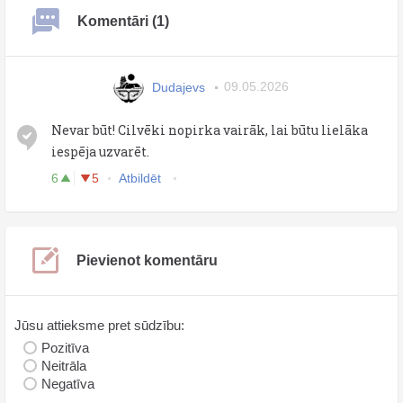
Komentāri (1)
Dudajevs
09.05.2026
Nevar būt! Cilvēki nopirka vairāk, lai būtu lielāka
iespēja uzvarēt.
6
5
Atbildēt
Pievienot komentāru
Jūsu attieksme pret sūdzību:
Pozitīva
Neitrāla
Negatīva