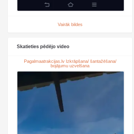
Vairāk bildes
Skatieties pēdējo video
Pagalmaatrakcijas.lv Izkrāpšana/ šantažēšana/
bojājumu uzvelšana