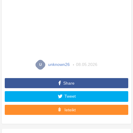
unknown26
08.05.2026
U
Share
Tweet
Ieteikt