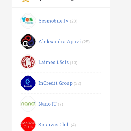
Yesmobile.lv
(23)
Aleksandra Apavi
(25)
Laimes Lācis
(10)
InCredit Group
(32)
Nano IT
(7)
Smarzas.Club
(4)