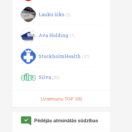
Lauku šiks
(3)
Ava Holding
(7)
StockholmHealth
(37)
Silva
(20)
Uzņēmumu TOP 100
Pēdējās atrisinātās sūdzības