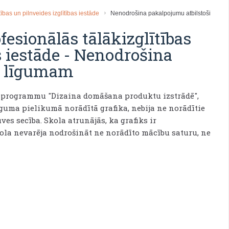
ības un pilnveides izglītības iestāde
Nenodrošina pakalpojumu atbilstoši
esionālās tālākizglītības
s iestāde
-
Nenodrošina
i līgumam
as programmu "Dizaina domāšana produktu izstrādē",
īguma pielikumā norādītā grafika, nebija ne norādītie
es secība. Skola atrunājās, ka grafiks ir
skola nevarēja nodrošināt ne norādīto mācību saturu, ne