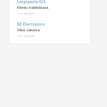
Latgranula SIA
Klientu maldināšana
4 st atpakaļ
Rd Electronics
Viltus vakance
7 st atpakaļ