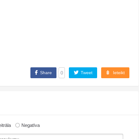
Share
0
Tweet
Ieteikt
itrāla
Negatīva