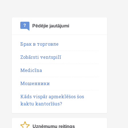
Pēdējie jautājumi
Брак в торговле
Zobārsti ventspilī
Medicīna
Мошенники
Kāds vispār apmeklēšos šos
kaktu kantorīšus?
Uzņēmumu reitings