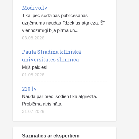
Modivo.lv
Tikai pēc sūdzības publicēšanas
uzņēmums naudas līdzekļus atgrieza. Šī
viennozīmīgi bija pirmā un...
03.08.2026
Paula Stradiņa klīniskā
universitātes slimnīca
Mīļš paldies!
01.08.2026
220.lv
Nauda par preci šodien tika atgriezta.
Problēma atrisināta.
31.07.2026
Sazināties ar ekspertiem