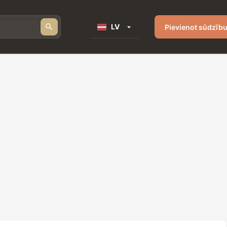
LV
Pievienot sūdzīb