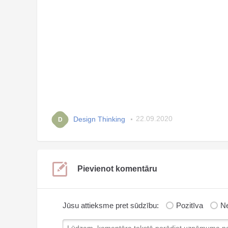
Design Thinking
22.09.2020
D
Pievienot komentāru
Jūsu attieksme pret sūdzību:
Pozitīva
Ne