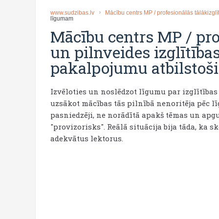
www.sudzibas.lv
Mācību centrs MP / profesionālās tālākizglīt
līgumam
Mācību centrs MP / prof
un pilnveides izglītība
pakalpojumu atbilstoš
Izvēloties un noslēdzot līgumu par izglītīb
uzsākot mācības tās pilnībā nenoritēja pēc l
pasniedzēji, ne norādītā apakš tēmas un apguv
"provizorisks". Reālā situācija bija tāda, ka 
adekvātus lektorus.