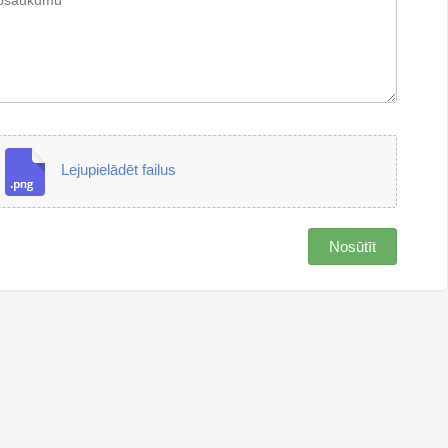
Lejupielādēt failus
Nosūtīt