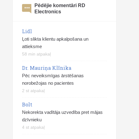
Pēdējie komentāri RD
Electronics
Lidl
Ļoti slikta klientu apkalpošana un
attieksme
58 min atpakaļ
Dr. Mauriņa Klīnika
Pēc neveiksmīgas ārstēšanas
norobežojas no pacientes
2 st atpakaļ
Bolt
Nekorekta vadītāja uzvedība pret mājas
dzīvnieku
4 st atpakaļ