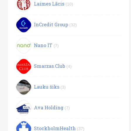
Laimes Lācis
(10)
InCredit Group
(32)
Nano IT
(7)
Smarzas.Club
(4)
Lauku šiks
(3)
Ava Holding
(7)
StockholmHealth
(37)