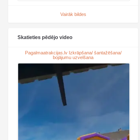
Vairāk bildes
Skatieties pēdējo video
Pagalmaatrakcijas.lv Izkrāpšana/ šantažēšana/
bojājumu uzvelšana