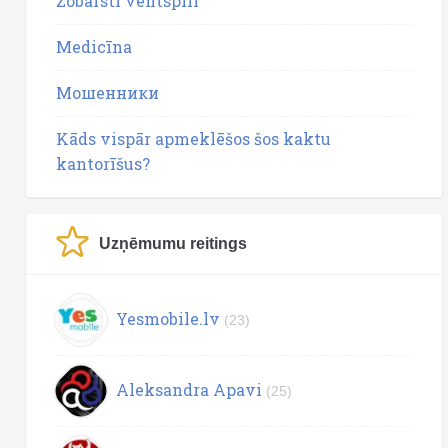
Zobārsti ventspilī
Medicīna
Мошенники
Kāds vispār apmeklēšos šos kaktu
kantorīšus?
Uzņēmumu reitings
Yesmobile.lv
(23)
Aleksandra Apavi
(25)