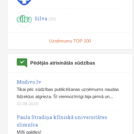
Silva
(20)
Uzņēmumu TOP 100
Pēdējās atrisinātās sūdzības
Modivo.lv
Tikai pēc sūdzības publicēšanas uzņēmums naudas
līdzekļus atgrieza. Šī viennozīmīgi bija pirmā un...
03.08.2026
Paula Stradiņa klīniskā universitātes
slimnīca
Mīļš paldies!