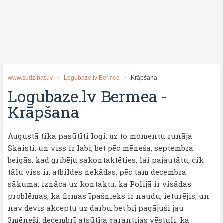
www.sudzibas.lv
Logubaze.lv Bermea
Krāpšana
Logubaze.lv Bermea
-
Krāpšana
Augustā tika pasūtīti logi, uz to momentu runāja
Skaisti, un viss ir labi, bet pēc mēneša, septembra
beigās, kad gribēju sakontaktēties, lai pajautātu, cik
tālu viss ir, atbildes nekādas, pēc tam decembra
sākuma, iznāca uz kontaktu, ka Polijā ir visādas
problēmas, ka firmas īpašnieks ir naudu, ieturējis, un
nav devis akceptu uz darbu, bet bij pagājuši jau
3mēneši, decembrī atsūtīja garantijas vēstuli, ka