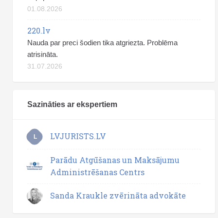
01.08.2026
220.lv
Nauda par preci šodien tika atgriezta. Problēma
atrisināta.
31.07.2026
Sazināties ar ekspertiem
LVJURISTS.LV
L
Parādu Atgūšanas un Maksājumu
Administrēšanas Centrs
Sanda Kraukle zvērināta advokāte