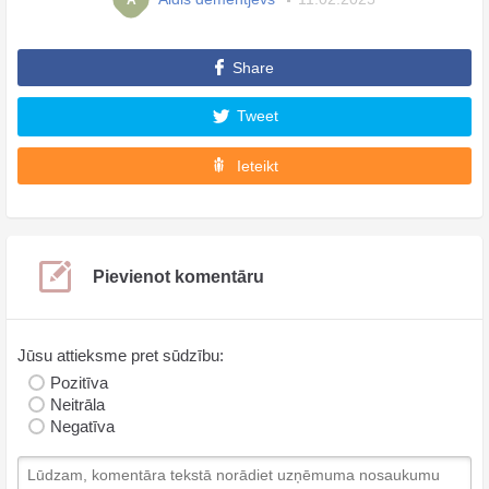
A
Share
Tweet
Ieteikt
Pievienot komentāru
Jūsu attieksme pret sūdzību:
Pozitīva
Neitrāla
Negatīva