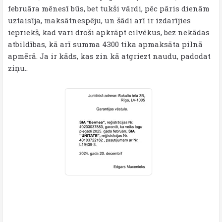
februāra mēnesī būs, bet tukši vārdi, pēc pāris dienām
uztaisīja, maksātnespēju, un šādi arī ir izdarījies
iepriekš, kad vari droši apkrāpt cilvēkus, bez nekādas
atbildības, kā arī summa 4300 tika apmaksāta pilnā
apmērā. Ja ir kāds, kas zin kā atgriezt naudu, padodat
ziņu..