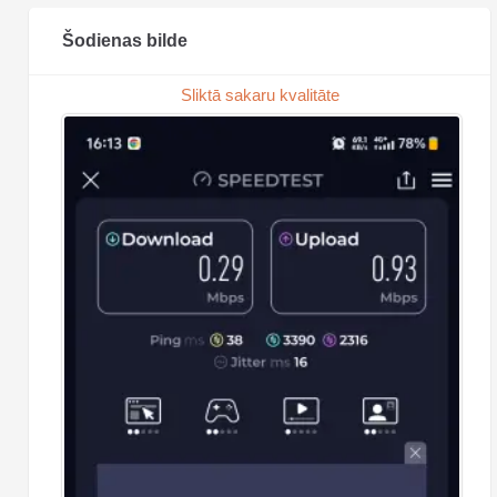
Šodienas bilde
Sliktā sakaru kvalitāte