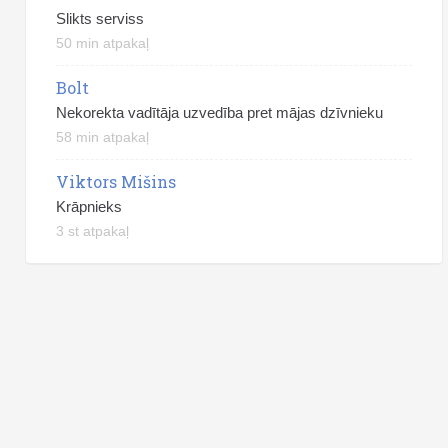
Slikts serviss
50 min atpakaļ
Bolt
Nekorekta vadītāja uzvedība pret mājas dzīvnieku
58 min atpakaļ
Viktors Mišins
Krāpnieks
3 st atpakaļ