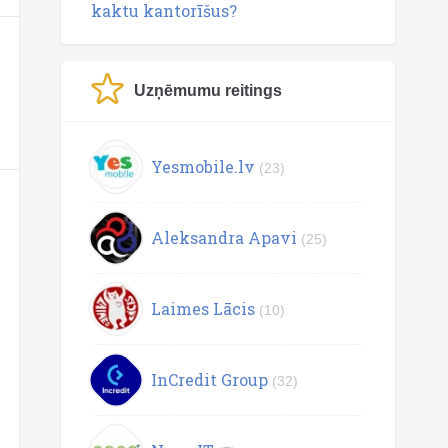
kaktu kantorīšus?
Uzņēmumu reitings
Yesmobile.lv
(23)
Aleksandra Apavi
(25)
Laimes Lācis
(10)
InCredit Group
(32)