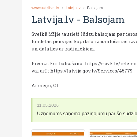
www.sudzibas.lv
Latvija.lv
Balsojam
Latvija.lv
-
Balsojam
Sveiki! Mīļie tautieši lūdzu balsojam par ie
fondētās pensijas kapitāla izmantošanas izvēle
un dalaties ar radiniekiem.
Precīzi, kur balsošana: https://e.cvk.lv/refer
vai arī : https://latvija.gov.lv/Services/45779
Ar cieņu, GI.
11.05.2026
Uzņēmums saņēma paziņojumu par šo sūdzī