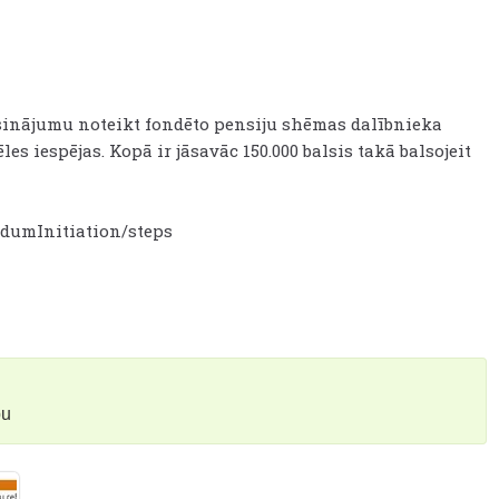
rosinājumu noteikt fondēto pensiju shēmas dalībnieka
s iespējas. Kopā ir jāsavāc 150.000 balsis takā balsojeit
endumInitiation/steps
bu