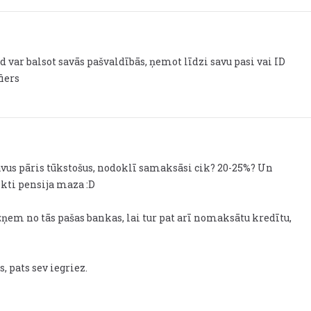
d var balsot savās pašvaldībās, ņemot līdzi savu pasi vai ID
fiers
savus pāris tūkstošus, nodoklī samaksāsi cik? 20-25%? Un
ikti pensija maza :D
zņem no tās pašas bankas, lai tur pat arī nomaksātu kredītu,
 pats sev iegriez.