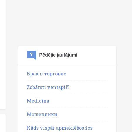
Pēdējie jautājumi
Брак в торговле
Zobārsti ventspilī
Medicīna
Мошенники
Kāds vispār apmeklēšos šos