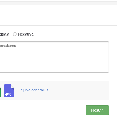
itrāla
Negatīva
Lejupielādēt failus
Nosūtīt