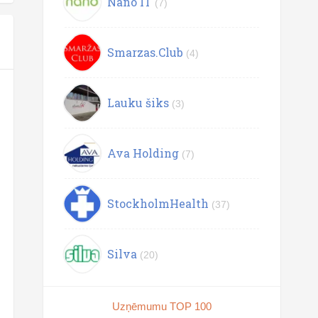
Nano IT
(7)
Smarzas.Club
(4)
Lauku šiks
(3)
Ava Holding
(7)
StockholmHealth
(37)
Silva
(20)
Uzņēmumu TOP 100