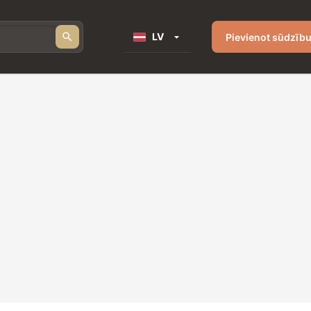
LV
Pievienot sūdzīb