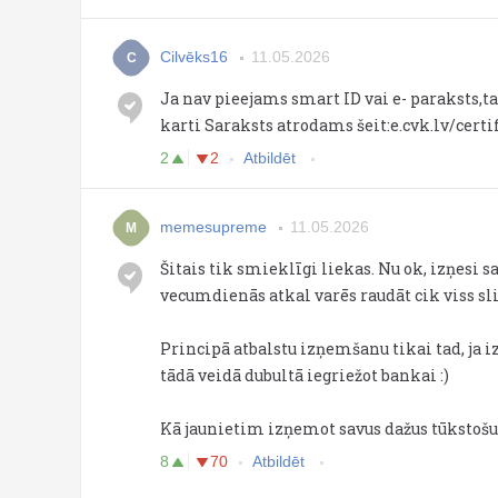
Cilvēks16
11.05.2026
C
Ja nav pieejams smart ID vai e- paraksts,ta
karti Saraksts atrodams šeit:e.cvk.lv/certi
2
2
Atbildēt
memesupreme
11.05.2026
M
Šitais tik smieklīgi liekas. Nu ok, izņesi 
vecumdienās atkal varēs raudāt cik viss sl
Principā atbalstu izņemšanu tikai tad, ja i
tādā veidā dubultā iegriežot bankai :)
Kā jaunietim izņemot savus dažus tūkstošus,
8
70
Atbildēt