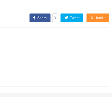
Share
0
Tweet
Ieteikt