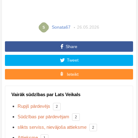
Sonata67
26.05.2026
S
Share
Tweet
Ieteikt
Vairāk sūdzības par Lats Veikals
Rupjš pārdevējs
2
Sūdzības par pārdevējam
2
slikts serviss, nievājoša attieksme
2
Attieksme
1