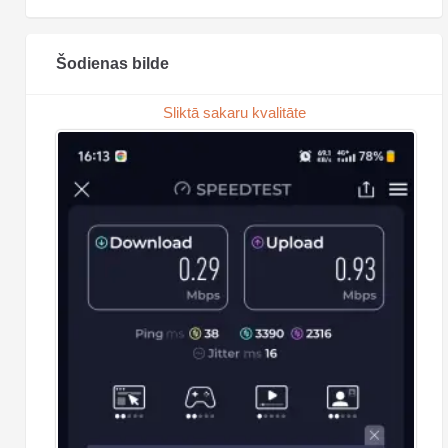
Šodienas bilde
Sliktā sakaru kvalitāte