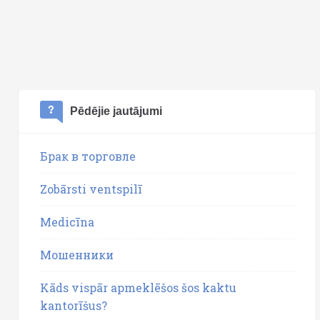
Pēdējie jautājumi
Брак в торговле
Zobārsti ventspilī
Medicīna
Мошенники
Kāds vispār apmeklēšos šos kaktu
kantorīšus?