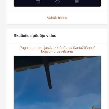
Vairāk bildes
Skatieties pēdējo video
Pagalmaatrakcijas.lv Izkrāpšana/ šantažēšana/
bojājumu uzvelšana