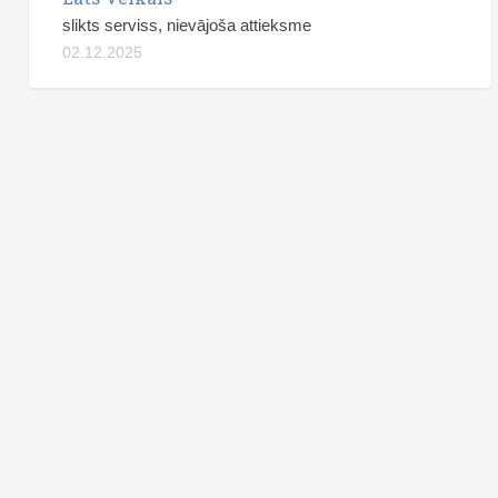
slikts serviss, nievājoša attieksme
02.12.2025