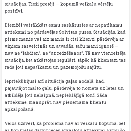
situācijas. Tieši pretēji — kopumā veikalu vērtēju
pozitīvi.
Diemžēl vairākkārt esmu saskārusies ar nepatīkamu
attieksmi no pārdevējas Solvitas puses. Situācijās, kad
pirms manis vai aiz manis ir citi klienti, pārdevēja ar
viņiem sasveicinās un atvadās, taču mani ignorē —
nav ne “labdien”, ne “uz redzēšanos”. Tā nav vienreizēja
situācija, bet atkārtojas regulāri, tāpēc kā klientam tas
rada ļoti nepatīkamu un pazemojošu sajūtu.
Iepriekš bijusi arī situācija gaļas nodaļā, kad,
pajautājot malto gaļu, pārdevēja to nometa uz letes un
atbildēja ļoti nelaipnā, nepieklājīgā tonī. Šāda
attieksme, manuprāt, nav pieņemama klientu
apkalpošanā.
Vēlos uzsvērt, ka problēma nav ar veikalu kopumā, bet
ar konkrētas darbinieces atkārtotu attieksmi. Esmu šo