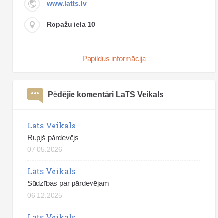
www.latts.lv
Ropažu iela 10
Papildus informācija
Pēdējie komentāri LaTS Veikals
Lats Veikals
Rupjš pārdevējs
07.05.2026
Lats Veikals
Sūdzības par pārdevējam
06.12.2025
Lats Veikals