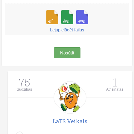
Lejupielādēt failus
Nosūtīt
75
1
Sūdzības
Atrisinātas
LaTS Veikals