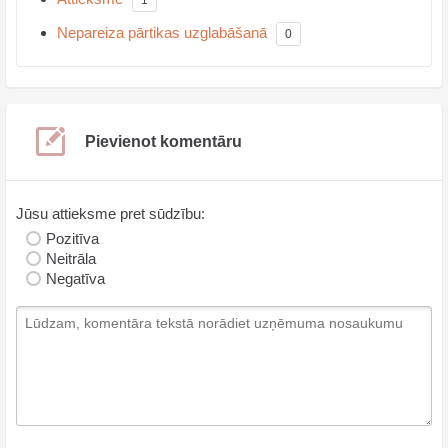
Nepareiza pārtikas uzglabāšanā
0
Pievienot komentāru
Jūsu attieksme pret sūdzību:
Pozitīva
Neitrāla
Negatīva