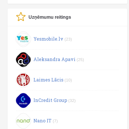
Uzņēmumu reitings
Yesmobile.lv
(23)
Aleksandra Apavi
(25)
Laimes Lācis
(10)
InCredit Group
(32)
Nano IT
(7)