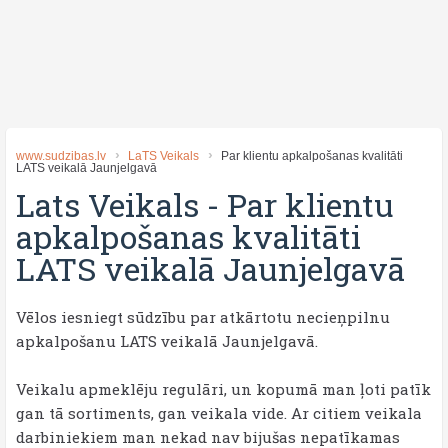
www.sudzibas.lv
LaTS Veikals
Par klientu apkalpošanas kvalitāti
LATS veikalā Jaunjelgavā
Lats Veikals
-
Par klientu
apkalpošanas kvalitāti
LATS veikalā Jaunjelgavā
Vēlos iesniegt sūdzību par atkārtotu necieņpilnu
apkalpošanu LATS veikalā Jaunjelgavā.
Veikalu apmeklēju regulāri, un kopumā man ļoti patīk
gan tā sortiments, gan veikala vide. Ar citiem veikala
darbiniekiem man nekad nav bijušas nepatīkamas