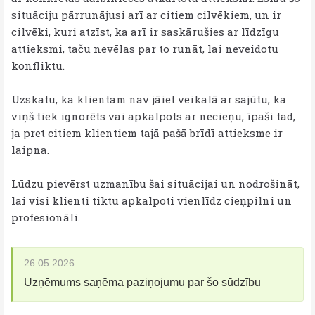
situāciju pārrunājusi arī ar citiem cilvēkiem, un ir
cilvēki, kuri atzīst, ka arī ir saskārušies ar līdzīgu
attieksmi, taču nevēlas par to runāt, lai neveidotu
konfliktu.
Uzskatu, ka klientam nav jāiet veikalā ar sajūtu, ka
viņš tiek ignorēts vai apkalpots ar necieņu, īpaši tad,
ja pret citiem klientiem tajā pašā brīdī attieksme ir
laipna.
Lūdzu pievērst uzmanību šai situācijai un nodrošināt,
lai visi klienti tiktu apkalpoti vienlīdz cieņpilni un
profesionāli.
26.05.2026
Uzņēmums saņēma paziņojumu par šo sūdzību