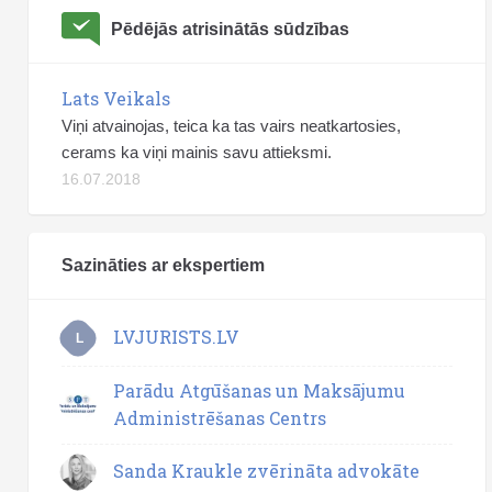
Pēdējās atrisinātās sūdzības
Lats Veikals
Viņi atvainojas, teica ka tas vairs neatkartosies,
cerams ka viņi mainis savu attieksmi.
16.07.2018
Sazināties ar ekspertiem
LVJURISTS.LV
L
Parādu Atgūšanas un Maksājumu
Administrēšanas Centrs
Sanda Kraukle zvērināta advokāte