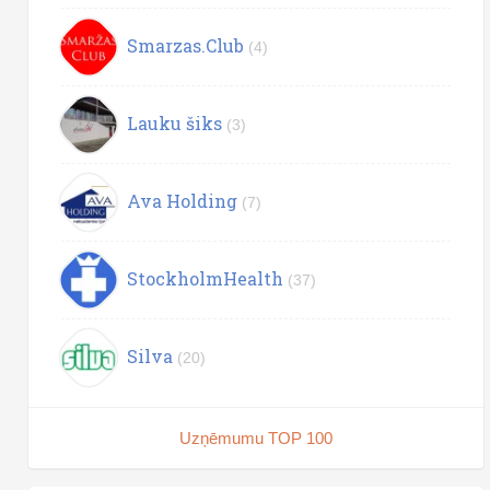
Smarzas.Club
(4)
Lauku šiks
(3)
Ava Holding
(7)
StockholmHealth
(37)
Silva
(20)
Uzņēmumu TOP 100