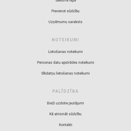
Sākuma lapa
Pievienot sūdzību
Uzņēmumu saraksts
NOTEIKUMI
Lietošanas noteikumi
Personas datu apstrādes noteikumi
Sīkdatņu lietošanas noteikumi
PALĪDZĪBA
Bieži uzdotie jautājumi
Kā atrisināt sūdzību
Kontakti