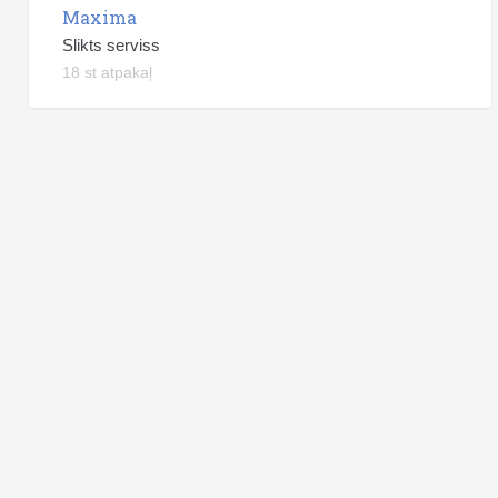
Maxima
Slikts serviss
18 st atpakaļ