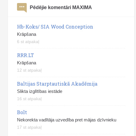
Pēdējie komentāri MAXIMA
Hb-Koks/ SIA Wood Conception
Krāpšana
6 st atpakaļ
RRR.LT
Krāpšana
12 st atpakaļ
Baltijas Starptautiskā Akadēmija
Slikta izglītības iestāde
16 st atpakaļ
Bolt
Nekorekta vadītāja uzvedība pret mājas dzīvnieku
17 st atpakaļ