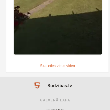
Skatieties visus video
Sudzibas.lv
GALVENĀ LAPA