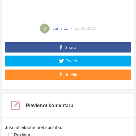
Jānis zz
22.03.2020
J
Share
Tweet
Ieteikt
Pievienot komentāru
Jūsu attieksme pret sūdzību:
Pozitīva