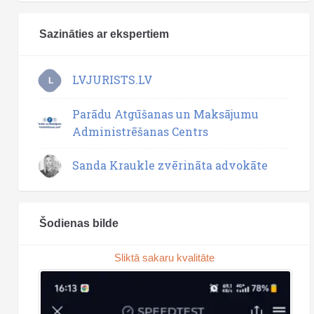
Sazināties ar ekspertiem
LVJURISTS.LV
L
Parādu Atgūšanas un Maksājumu
Administrēšanas Centrs
Sanda Kraukle zvērināta advokāte
Šodienas bilde
Sliktā sakaru kvalitāte