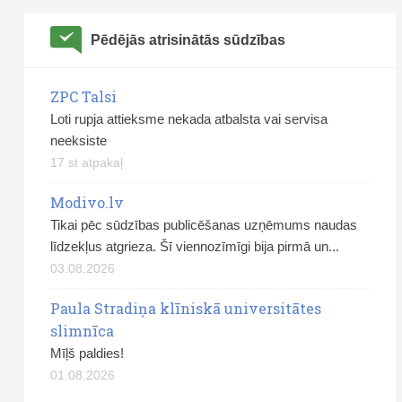
Pēdējās atrisinātās sūdzības
ZPC Talsi
Loti rupja attieksme nekada atbalsta vai servisa
neeksiste
17 st atpakaļ
Modivo.lv
Tikai pēc sūdzības publicēšanas uzņēmums naudas
līdzekļus atgrieza. Šī viennozīmīgi bija pirmā un...
03.08.2026
Paula Stradiņa klīniskā universitātes
slimnīca
Mīļš paldies!
01.08.2026