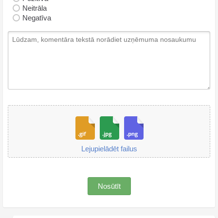
Neitrāla
Negatīva
Lejupielādēt failus
Nosūtīt