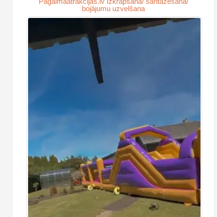
Pagalmaatrakcijas.lv Izkrāpšana/ šantažēšana/
bojājumu uzvelšana