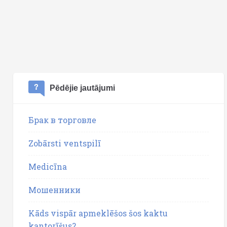
Pēdējie jautājumi
Брак в торговле
Zobārsti ventspilī
Medicīna
Мошенники
Kāds vispār apmeklēšos šos kaktu
kantorīšus?