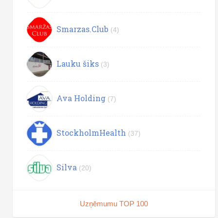
Smarzas.Club
(4)
Lauku šiks
(3)
Ava Holding
(7)
StockholmHealth
(37)
Silva
(20)
Uzņēmumu TOP 100