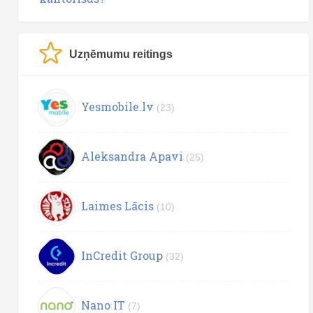
Uzņēmumu reitings
Yesmobile.lv
(23)
Aleksandra Apavi
(25)
Laimes Lācis
(10)
InCredit Group
(32)
Nano IT
(7)