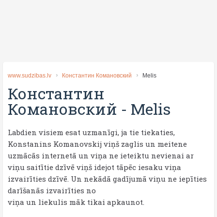
www.sudzibas.lv
Константин Комановский
Melis
Константин
Комановский
-
Melis
Labdien visiem esat uzmanīgi, ja tie tiekaties,
Konstanins Komanovskij viņš zaglis un meitene
uzmācās internetā un viņa ne ieteiktu nevienai ar
viņu saitītie dzīvē viņš idejot tāpēc iesaku viņa
izvairīties dzīvē. Un nekādā gadījumā viņu ne iepīties
darīšanās izvairīties no
viņa un liekulis māk tikai apkaunot.