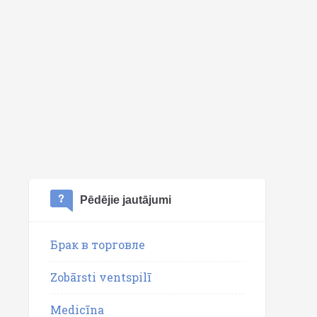
Pēdējie jautājumi
Брак в торговле
Zobārsti ventspilī
Medicīna