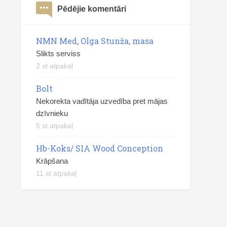
Pēdējie komentāri
NMN Med, Olga Stunža, masa
Slikts serviss
2 st atpakaļ
Bolt
Nekorekta vadītāja uzvedība pret mājas
dzīvnieku
5 st atpakaļ
Hb-Koks/ SIA Wood Conception
Krāpšana
11 st atpakaļ