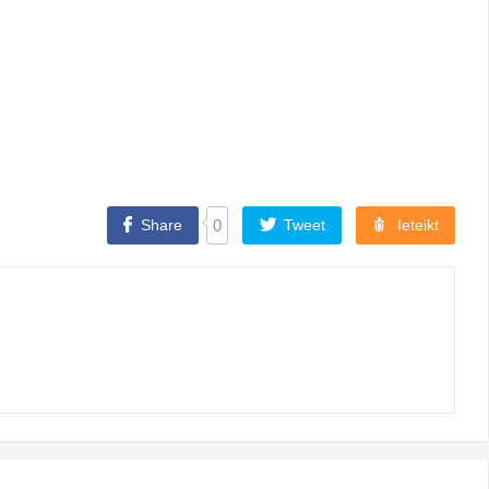
Share
0
Tweet
Ieteikt