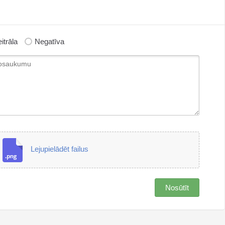
itrāla
Negatīva
Lejupielādēt failus
Nosūtīt