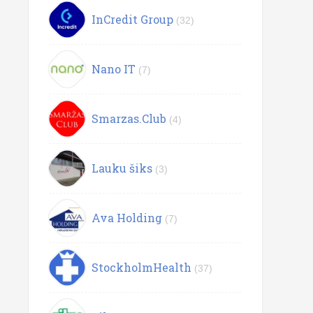
InCredit Group
(32)
Nano IT
(7)
Smarzas.Club
(4)
Lauku šiks
(3)
Ava Holding
(7)
StockholmHealth
(37)