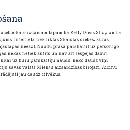
pšana
 facebookā atrodamām lapām kā Kelly Dress Shop un La
ums. Internetā tiek liktas Skaistas drēbes, kuras
mājaslapas neesot. Naudu prasa pārskaitīt uz personīgo
s nekas netiek sūtīts un nav arī iespējas dabūt
ankai uz kuru pārskaitīju naudu, neko daudz viņi
iju savas valsts klientu aizsardzības birojam. Aicinu
rādājuši jau daudz cilvēkus.