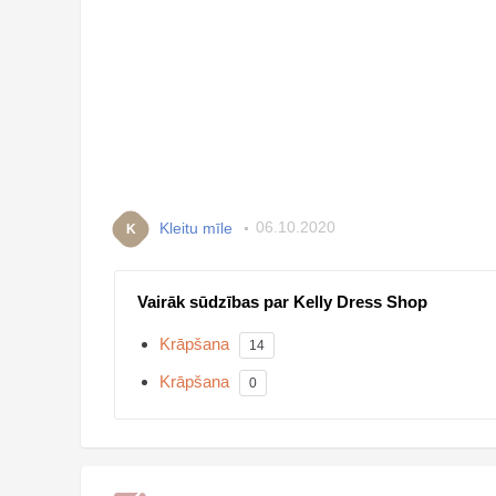
Kleitu mīle
06.10.2020
K
Vairāk sūdzības par Kelly Dress Shop
Krāpšana
14
Krāpšana
0