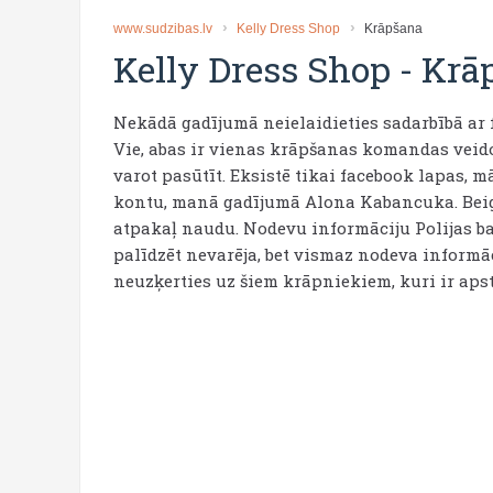
www.sudzibas.lv
Kelly Dress Shop
Krāpšana
Kelly Dress Shop
-
Krā
Nekādā gadījumā neielaidieties sadarbībā ar
Vie, abas ir vienas krāpšanas komandas veidoj
varot pasūtīt. Eksistē tikai facebook lapas, 
kontu, manā gadījumā Alona Kabancuka. Beigā
atpakaļ naudu. Nodevu informāciju Polijas b
palīdzēt nevarēja, bet vismaz nodeva informāc
neuzķerties uz šiem krāpniekiem, kuri ir apst