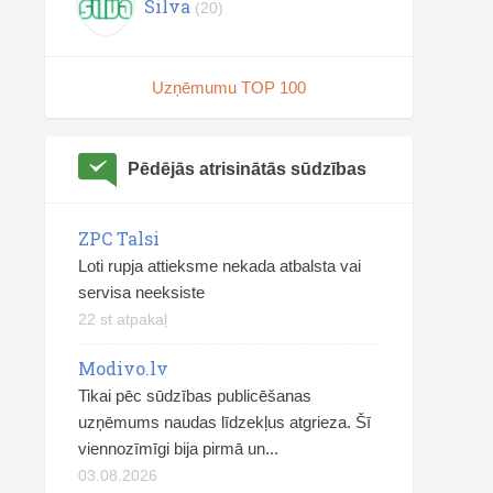
Silva
(20)
Uzņēmumu TOP 100
Pēdējās atrisinātās sūdzības
ZPC Talsi
Loti rupja attieksme nekada atbalsta vai
servisa neeksiste
22 st atpakaļ
Modivo.lv
Tikai pēc sūdzības publicēšanas
uzņēmums naudas līdzekļus atgrieza. Šī
viennozīmīgi bija pirmā un...
03.08.2026