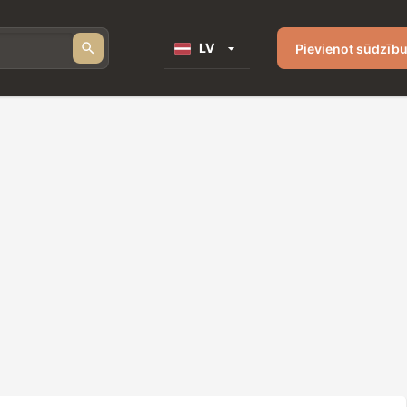
LV
Pievienot sūdzīb