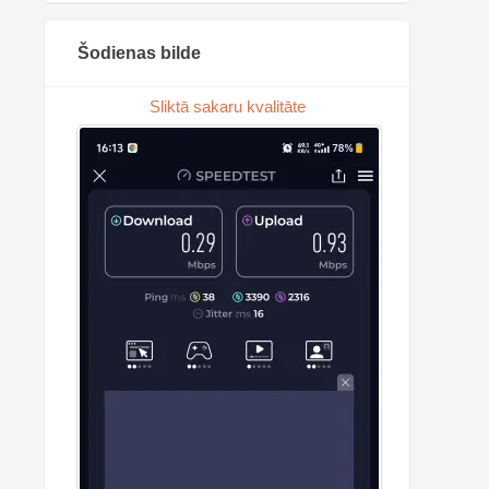
Šodienas bilde
Sliktā sakaru kvalitāte