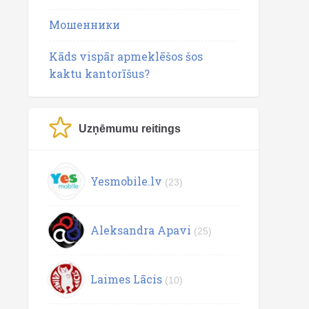
Мошенники
Kāds vispār apmeklēšos šos
kaktu kantorīšus?
Uzņēmumu reitings
Yesmobile.lv
(23)
Aleksandra Apavi
(25)
Laimes Lācis
(10)