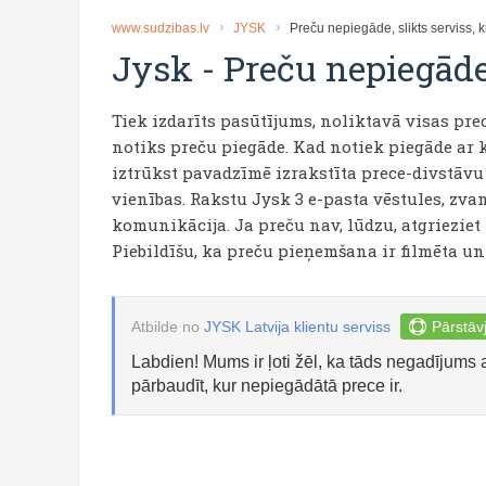
www.sudzibas.lv
JYSK
Preču nepiegāde, slikts serviss,
Jysk
-
Preču nepiegāde,
Tiek izdarīts pasūtījums, noliktavā visas pre
notiks preču piegāde. Kad notiek piegāde ar 
iztrūkst pavadzīmē izrakstīta prece-divstāvu
vienības. Rakstu Jysk 3 e-pasta vēstules, zva
komunikācija. Ja preču nav, lūdzu, atgrieziet
Piebildīšu, ka preču pieņemšana ir filmēta un
Atbilde no
JYSK Latvija klientu serviss
Pārstāvj
Labdien! Mums ir ļoti žēl, ka tāds negadījums 
pārbaudīt, kur nepiegādātā prece ir.