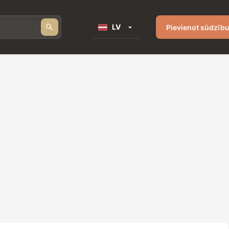
LV
Pievienot sūdzīb