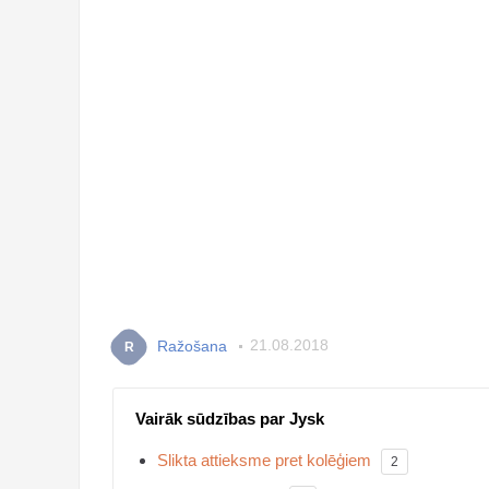
Ražošana
21.08.2018
R
Vairāk sūdzības par Jysk
Slikta attieksme pret kolēģiem
2