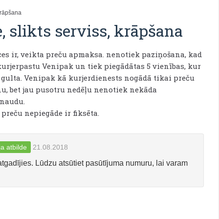
 krāpšana
 slikts serviss, krāpšana
ces ir, veikta preču apmaksa. nenotiek paziņošana, kad
kurjerpastu Venipak un tiek piegādātas 5 vienības, kur
 gulta. Venipak kā kurjerdienests nogādā tikai preču
nu, bet jau pusotru nedēļu nenotiek nekāda
 naudu.
 preču nepiegāde ir fiksēta.
a atbilde
21.08.2018
atgadījies. Lūdzu atsūtiet pasūtījuma numuru, lai varam