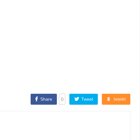
Share
0
Tweet
Ieteikt