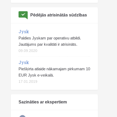
Pēdējās atrisinātās sūdzības
Jysk
Paldies Jyskam par operativu atbildi.
Jautājums par kvalitāti ir atrisināts.
09.09.2020
Jysk
Piešķirta atlaide nākamajam pirkumam 10
EUR Jysk e-veikalā.
17.01.2019
Sazināties ar ekspertiem