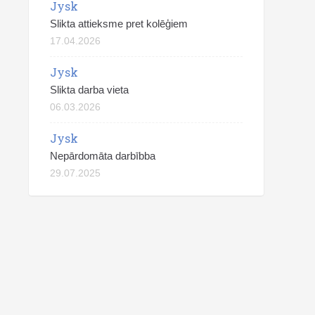
Jysk
Slikta attieksme pret kolēģiem
17.04.2026
Jysk
Slikta darba vieta
06.03.2026
Jysk
Nepārdomāta darbībba
29.07.2025