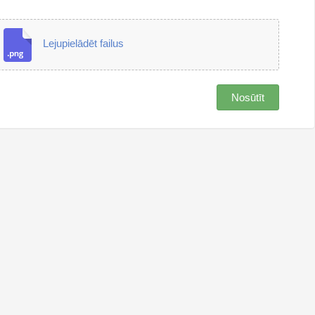
Lejupielādēt failus
Nosūtīt