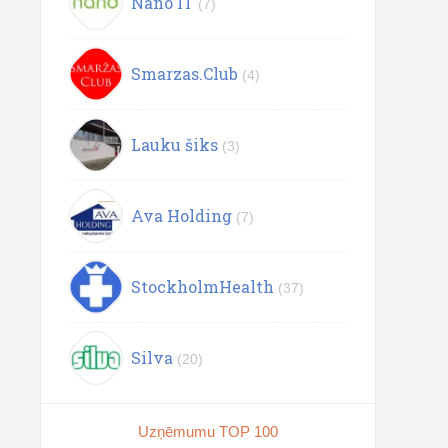
Nano IT
(7)
Smarzas.Club
(4)
Lauku šiks
(3)
Ava Holding
(7)
StockholmHealth
(37)
Silva
(20)
Uzņēmumu TOP 100