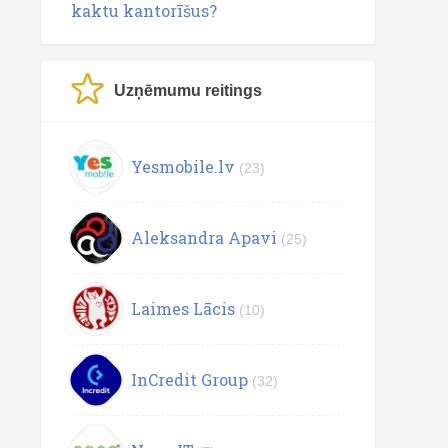
kaktu kantorīšus?
Uzņēmumu reitings
Yesmobile.lv
(23)
Aleksandra Apavi
(25)
Laimes Lācis
(10)
InCredit Group
(32)