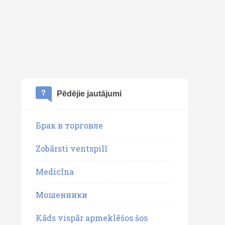
Pēdējie jautājumi
Брак в торговле
Zobārsti ventspilī
Medicīna
Мошенники
Kāds vispār apmeklēšos šos