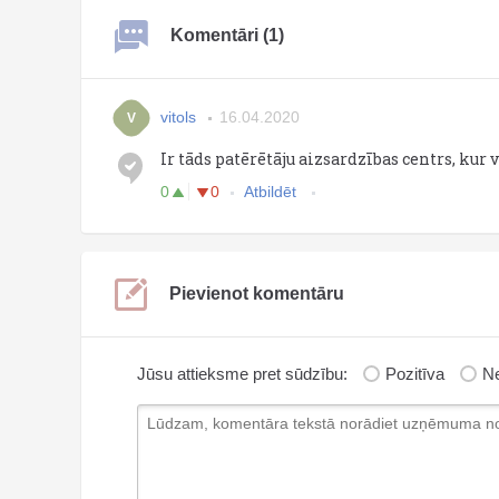
Komentāri (1)
vitols
16.04.2020
V
Ir tāds patērētāju aizsardzības centrs, kur 
0
0
Atbildēt
Pievienot komentāru
Jūsu attieksme pret sūdzību:
Pozitīva
Ne