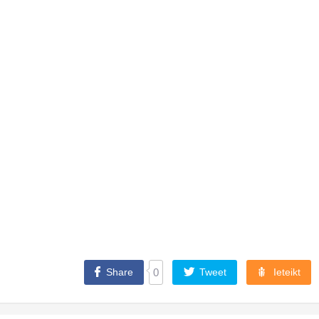
Share
0
Tweet
Ieteikt