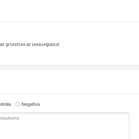
var griezties ar iesniegumu!
itrāla
Negatīva