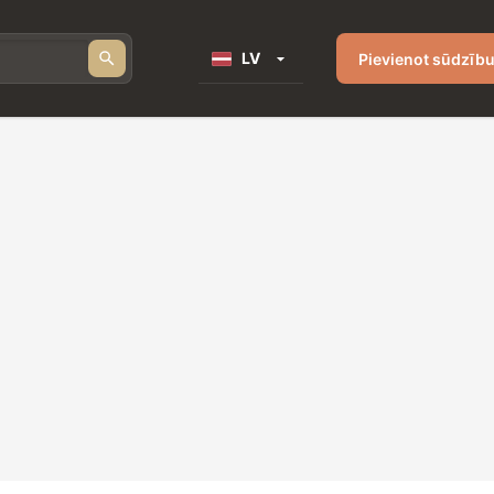
LV
Pievienot sūdzīb