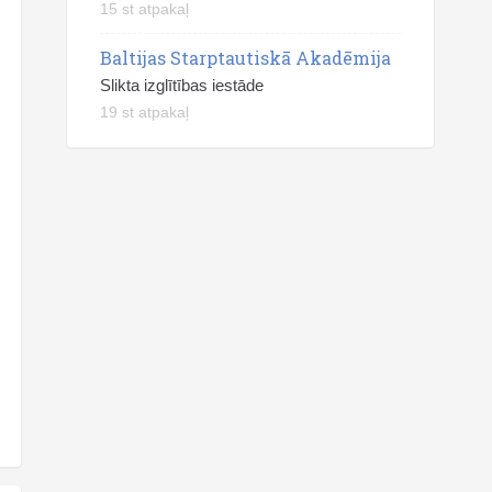
15 st atpakaļ
Baltijas Starptautiskā Akadēmija
Slikta izglītības iestāde
19 st atpakaļ