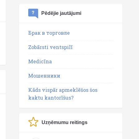
Pēdējie jautājumi
Брак в торговле
Zobārsti ventspilī
Medicīna
Мошенники
Kāds vispār apmeklēšos šos
kaktu kantorīšus?
Uzņēmumu reitings