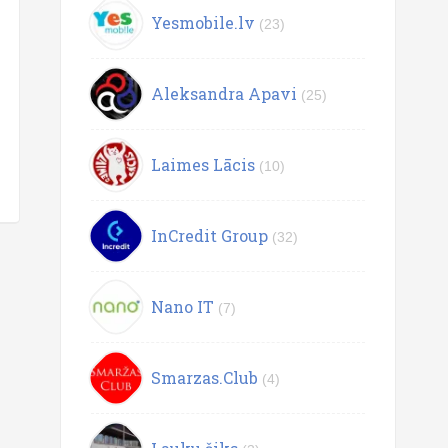
Yesmobile.lv
(23)
Aleksandra Apavi
(25)
Laimes Lācis
(10)
InCredit Group
(32)
Nano IT
(7)
Smarzas.Club
(4)