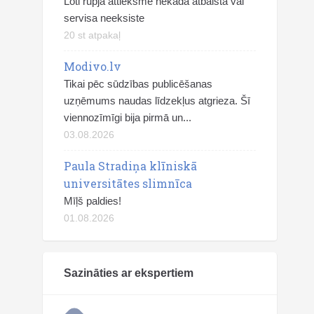
Loti rupja attieksme nekada atbalsta vai
servisa neeksiste
20 st atpakaļ
Modivo.lv
Tikai pēc sūdzības publicēšanas
uzņēmums naudas līdzekļus atgrieza. Šī
viennozīmīgi bija pirmā un...
03.08.2026
Paula Stradiņa klīniskā
universitātes slimnīca
Mīļš paldies!
01.08.2026
Sazināties ar ekspertiem