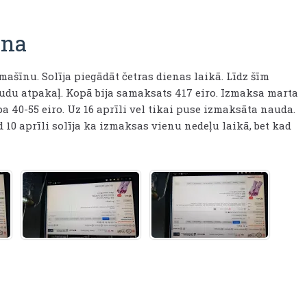
ana
ašīnu. Solīja piegādāt četras dienas laikā. Līdz šīm
du atpakaļ. Kopā bija samaksats 417 eiro. Izmaksa marta
 pa 40-55 eiro. Uz 16 aprīli vel tikai puse izmaksāta nauda.
 10 aprīli solīja ka izmaksas vienu nedeļu laikā, bet kad