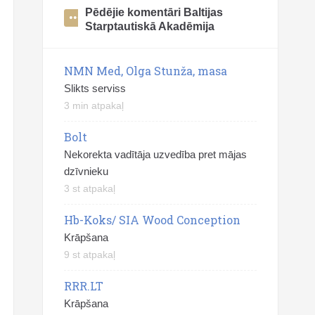
Pēdējie komentāri Baltijas
Starptautiskā Akadēmija
NMN Med, Olga Stunža, masa
Slikts serviss
3 min atpakaļ
Bolt
Nekorekta vadītāja uzvedība pret mājas
dzīvnieku
3 st atpakaļ
Hb-Koks/ SIA Wood Conception
Krāpšana
9 st atpakaļ
RRR.LT
Krāpšana