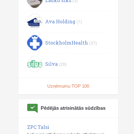
Lauku šiks
(3)
Ava Holding
(7)
StockholmHealth
(37)
Silva
(20)
Uzņēmumu TOP 100
Pēdējās atrisinātās sūdzības
ZPC Talsi