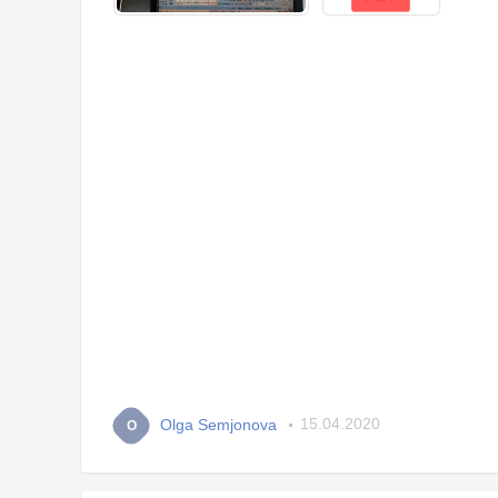
Olga Semjonova
15.04.2020
O