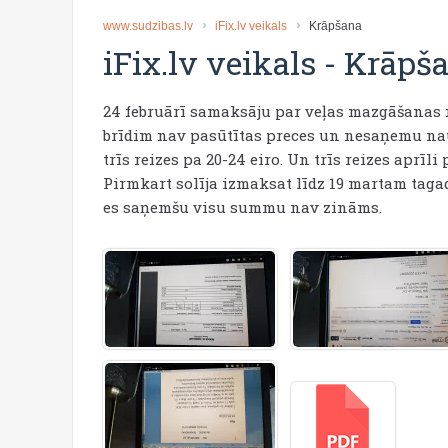
www.sudzibas.lv
iFix.lv veikals
Krāpšana
iFix.lv veikals
-
Krāpš
24 februārī samaksāju par veļas mazgāšanas m
brīdim nav pasūtītas preces un nesaņemu nau
trīs reizes pa 20-24 eiro. Un trīs reizes aprīli
Pirmkart solīja izmaksat līdz 19 martam tagad
es saņemšu visu summu nav zināms.