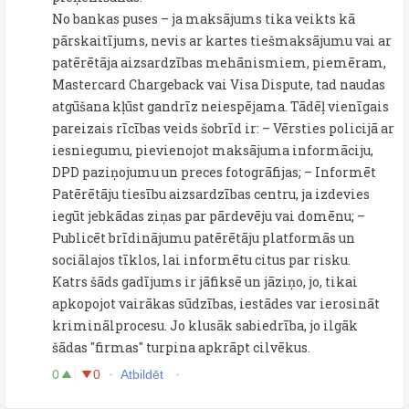
No bankas puses – ja maksājums tika veikts kā
pārskaitījums, nevis ar kartes tiešmaksājumu vai ar
patērētāja aizsardzības mehānismiem, piemēram,
Mastercard Chargeback vai Visa Dispute, tad naudas
atgūšana kļūst gandrīz neiespējama. Tādēļ vienīgais
pareizais rīcības veids šobrīd ir: – Vērsties policijā ar
iesniegumu, pievienojot maksājuma informāciju,
DPD paziņojumu un preces fotogrāfijas; – Informēt
Patērētāju tiesību aizsardzības centru, ja izdevies
iegūt jebkādas ziņas par pārdevēju vai domēnu; –
Publicēt brīdinājumu patērētāju platformās un
sociālajos tīklos, lai informētu citus par risku.
Katrs šāds gadījums ir jāfiksē un jāziņo, jo, tikai
apkopojot vairākas sūdzības, iestādes var ierosināt
kriminālprocesu. Jo klusāk sabiedrība, jo ilgāk
šādas "firmas" turpina apkrāpt cilvēkus.
0
0
Atbildēt