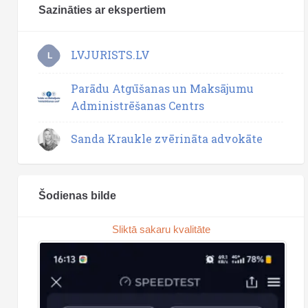
Sazināties ar ekspertiem
LVJURISTS.LV
L
Parādu Atgūšanas un Maksājumu
Administrēšanas Centrs
Sanda Kraukle zvērināta advokāte
Šodienas bilde
Sliktā sakaru kvalitāte