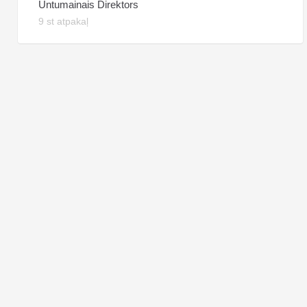
Untumainais Direktors
9 st atpakaļ