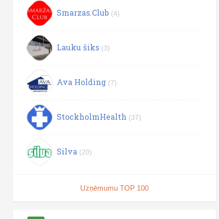
Smarzas.Club
(4)
Lauku šiks
(3)
Ava Holding
(7)
StockholmHealth
(37)
Silva
(20)
Uzņēmumu TOP 100