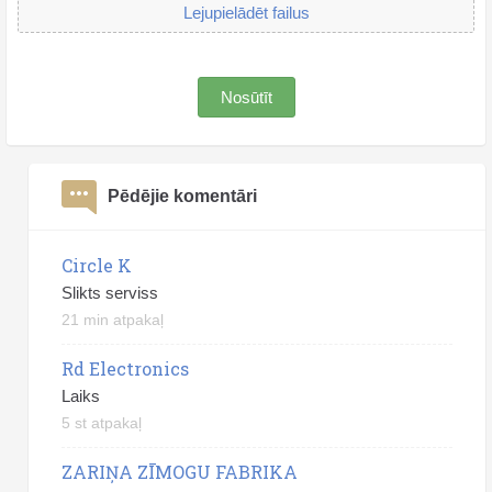
Lejupielādēt failus
Nosūtīt
Pēdējie komentāri
Circle K
Slikts serviss
21 min atpakaļ
Rd Electronics
Laiks
5 st atpakaļ
ZARIŅA ZĪMOGU FABRIKA