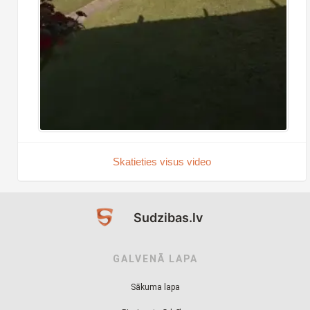
Skatieties visus video
Sudzibas.lv
GALVENĀ LAPA
Sākuma lapa