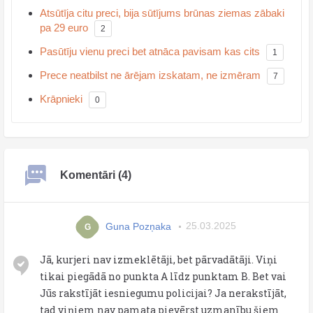
Atsūtīja citu preci, bija sūtījums brūnas ziemas zābaki
pa 29 euro
2
Pasūtīju vienu preci bet atnāca pavisam kas cits
1
Prece neatbilst ne ārējam izskatam, ne izmēram
7
Krāpnieki
0
Komentāri (4)
Guna Pozņaka
25.03.2025
G
Jā, kurjeri nav izmeklētāji, bet pārvadātāji. Viņi
tikai piegādā no punkta A līdz punktam B. Bet vai
Jūs rakstījāt iesniegumu policijai? Ja nerakstījāt,
tad viņiem nav pamata pievērst uzmanību šiem