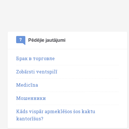
Pēdējie jautājumi
Брак в торговле
Zobārsti ventspilī
Medicīna
Мошенники
Kāds vispār apmeklēšos šos kaktu
kantorīšus?