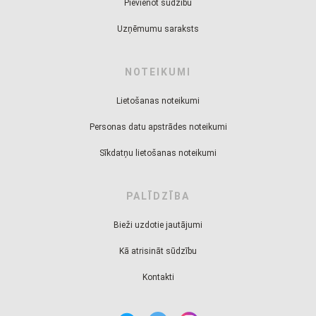
Pievienot sūdzību
Uzņēmumu saraksts
NOTEIKUMI
Lietošanas noteikumi
Personas datu apstrādes noteikumi
Sīkdatņu lietošanas noteikumi
PALĪDZĪBA
Bieži uzdotie jautājumi
Kā atrisināt sūdzību
Kontakti