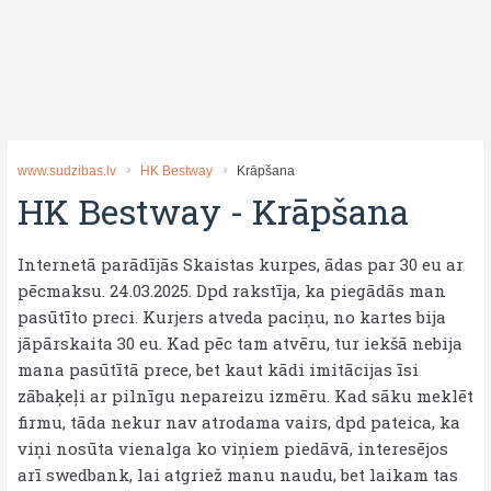
www.sudzibas.lv
HK Bestway
Krāpšana
HK Bestway
-
Krāpšana
Internetā parādījās Skaistas kurpes, ādas par 30 eu ar
pēcmaksu. 24.03.2025. Dpd rakstīja, ka piegādās man
pasūtīto preci. Kurjers atveda paciņu, no kartes bija
jāpārskaita 30 eu. Kad pēc tam atvēru, tur iekšā nebija
mana pasūtītā prece, bet kaut kādi imitācijas īsi
zābaķeļi ar pilnīgu nepareizu izmēru. Kad sāku meklēt
firmu, tāda nekur nav atrodama vairs, dpd pateica, ka
viņi nosūta vienalga ko viņiem piedāvā, interesējos
arī swedbank, lai atgriež manu naudu, bet laikam tas