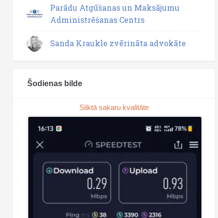
Parādu Atgūšanas un Maksājumu
Administrēšanas Centrs
Sanda Kraukle zvērināta advokāte
Šodienas bilde
Sliktā sakaru kvalitāte