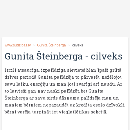
www.sudzibas.lv
Gunita Šteinberga
cilveks
Gunita Šteinberga
-
cilveks
Izcili atsaucīga, izpalīdzīga sieviete! Man īpaši grūtā
dzīves periodā Gunita palīdzēja to pārvarēt, nežēlojot
savu laiku, enerģiju un man ļoti svarīgi arī naudu. Ar
to latvieši gan nav naski palīdzēt, bet Gunita
Šteinberga ar savu sirds dāsnumu palīdzēja man un
maniem bērniem nepazaudēt uz kredīta esošo dzīvokli,
bērni varēja turpināt iet vieglatlētikas sekcijā.