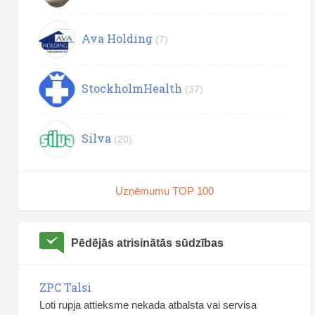
Ava Holding
(7)
StockholmHealth
(37)
Silva
(20)
Uzņēmumu TOP 100
Pēdējās atrisinātās sūdzības
ZPC Talsi
Loti rupja attieksme nekada atbalsta vai servisa