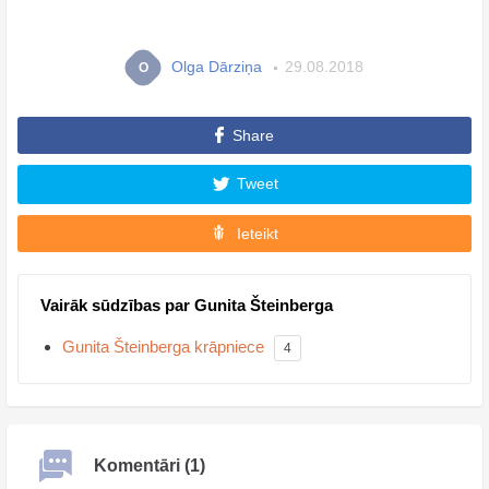
Olga Dārziņa
29.08.2018
O
Share
Tweet
Ieteikt
Vairāk sūdzības par Gunita Šteinberga
Gunita Šteinberga krāpniece
4
Komentāri (1)