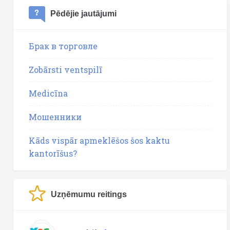
Pēdējie jautājumi
Брак в торговле
Zobārsti ventspilī
Medicīna
Мошенники
Kāds vispār apmeklēšos šos kaktu
kantorīšus?
Uzņēmumu reitings