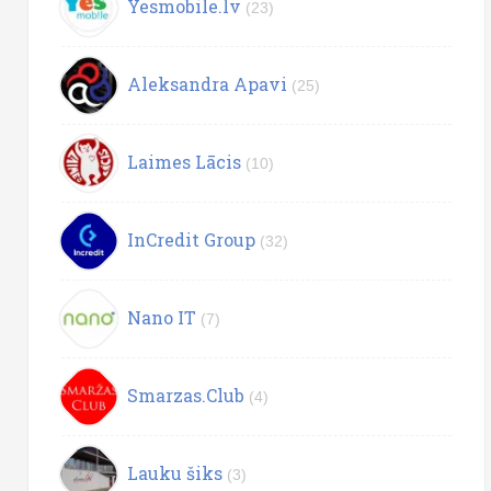
Yesmobile.lv
(23)
Aleksandra Apavi
(25)
Laimes Lācis
(10)
InCredit Group
(32)
Nano IT
(7)
Smarzas.Club
(4)
Lauku šiks
(3)