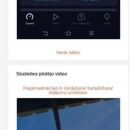
Vairāk bildes
Skatieties pēdējo video
Pagalmaatrakcijas.lv Izkrāpšana/ šantažēšana/
bojājumu uzvelšana