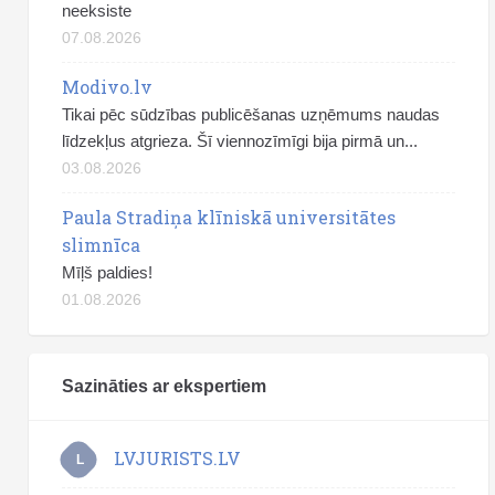
neeksiste
07.08.2026
Modivo.lv
Tikai pēc sūdzības publicēšanas uzņēmums naudas
līdzekļus atgrieza. Šī viennozīmīgi bija pirmā un...
03.08.2026
Paula Stradiņa klīniskā universitātes
slimnīca
Mīļš paldies!
01.08.2026
Sazināties ar ekspertiem
LVJURISTS.LV
L