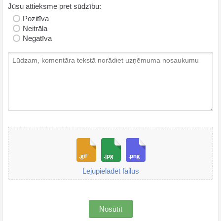
Jūsu attieksme pret sūdzību:
Pozitīva
Neitrāla
Negatīva
Lejupielādēt failus
Nosūtīt