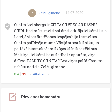
Zelču ģimene
14.07.2020
Z
Gunita Šteinberga ir ZELTA CILVĒKS AR DĀSNU
SIRDI. Kad mūsu meitiņai ārsti atklāja leikēmiju un
Latvijā visas ārstēšanas iespējas bija izsmeltas,
Gunita palīdzēja mums Vācijā atrast klīniku, un
palīdzēja samaksāt milzīgos klīnikas rēķinus.
Meitiņai leikēmijas attīstība ir apturēta, viņa
dzīvos! PALDIES GUNITAI! Bez viņas palīdzības tas
nebūtu noticis. Zelču ģimene
0
0
Atbildēt
Pievienot komentāru