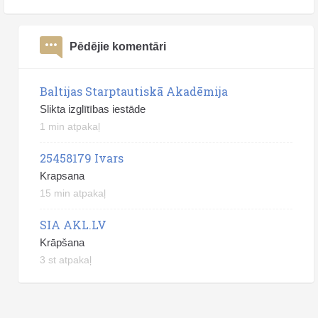
Pēdējie komentāri
Baltijas Starptautiskā Akadēmija
Slikta izglītības iestāde
1 min atpakaļ
25458179 Ivars
Krapsana
15 min atpakaļ
SIA AKL.LV
Krāpšana
3 st atpakaļ