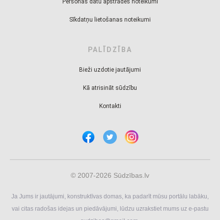
Personas datu apstrādes noteikumi
Sīkdatņu lietošanas noteikumi
PALĪDZĪBA
Bieži uzdotie jautājumi
Kā atrisināt sūdzību
Kontakti
© 2007-2026 Sūdzības.lv
Ja Jums ir jautājumi, konstruktīvas domas, ka padarīt mūsu portālu labāku,
vai citas radošas idejas un piedāvājumi, lūdzu uzrakstiet mums uz e-pastu