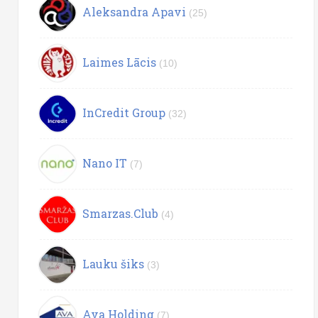
Aleksandra Apavi
(25)
Laimes Lācis
(10)
InCredit Group
(32)
Nano IT
(7)
Smarzas.Club
(4)
Lauku šiks
(3)
Ava Holding
(7)