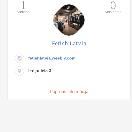
1
0
Sūdzība
Atrisinātas
Fetish Latvia
fetishlatvia.weebly.com
Ieriķu iela 3
Papildus informācija