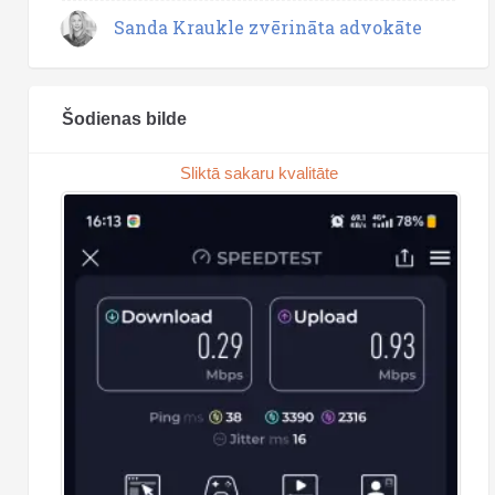
Sanda Kraukle zvērināta advokāte
Šodienas bilde
Sliktā sakaru kvalitāte