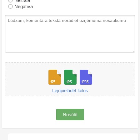
Neitrāla
Negatīva
Lejupielādēt failus
Nosūtīt