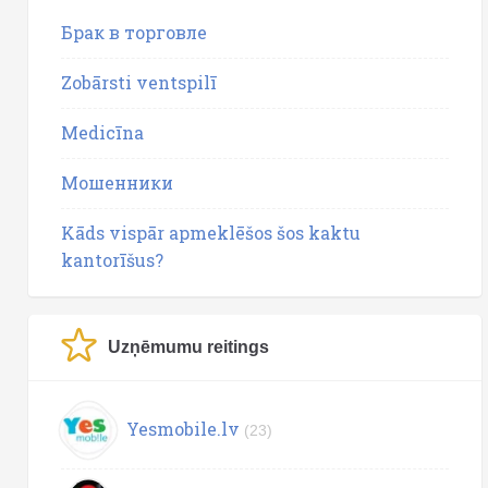
Брак в торговле
Zobārsti ventspilī
Medicīna
Мошенники
Kāds vispār apmeklēšos šos kaktu
kantorīšus?
Uzņēmumu reitings
Yesmobile.lv
(23)