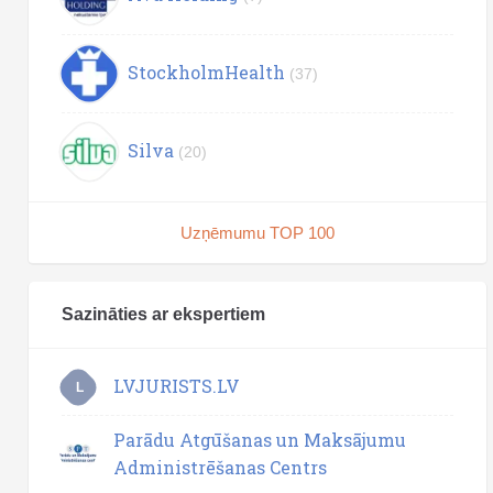
StockholmHealth
(37)
Silva
(20)
Uzņēmumu TOP 100
Sazināties ar ekspertiem
LVJURISTS.LV
L
Parādu Atgūšanas un Maksājumu
Administrēšanas Centrs