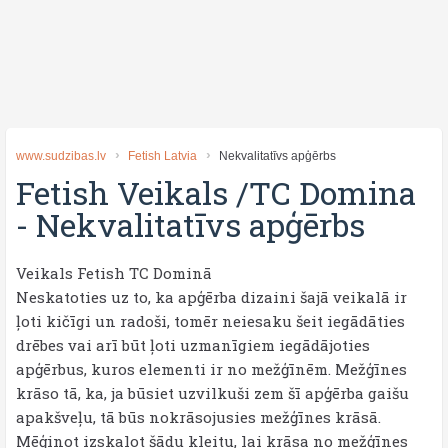
www.sudzibas.lv
Fetish Latvia
Nekvalitatīvs apģērbs
Fetish Veikals /TC Domina
-
Nekvalitatīvs apģērbs
Veikals Fetish TC Dominā
Neskatoties uz to, ka apģērba dizaini šajā veikalā ir
ļoti kičīgi un radoši, tomēr neiesaku šeit iegādāties
drēbes vai arī būt ļoti uzmanīgiem iegādājoties
apģērbus, kuros elementi ir no mežģīnēm. Mežģīnes
krāso tā, ka, ja būsiet uzvilkuši zem šī apģērba gaišu
apakšveļu, tā būs nokrāsojusies mežģīnes krāsā.
Mēģinot izskalot šādu kleitu, lai krāsa no mežģīnes