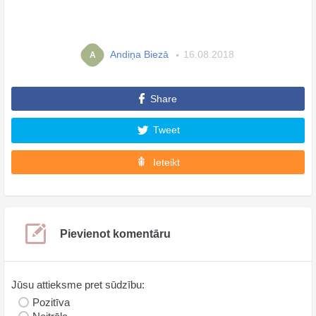
Andiņa Biezā
16.08.2018
A
Share
Tweet
Ieteikt
Pievienot komentāru
Jūsu attieksme pret sūdzību:
Pozitīva