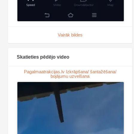
Vairāk bildes
Skatieties pēdējo video
Pagalmaatrakcijas.lv Izkrāpšana/ šantažēšana/
bojājumu uzvelšana