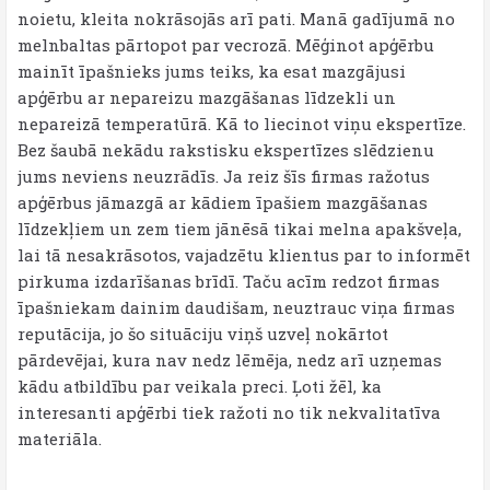
noietu, kleita nokrāsojās arī pati. Manā gadījumā no
melnbaltas pārtopot par vecrozā. Mēģinot apģērbu
mainīt īpašnieks jums teiks, ka esat mazgājusi
apģērbu ar nepareizu mazgāšanas līdzekli un
nepareizā temperatūrā. Kā to liecinot viņu ekspertīze.
Bez šaubā nekādu rakstisku ekspertīzes slēdzienu
jums neviens neuzrādīs. Ja reiz šīs firmas ražotus
apģērbus jāmazgā ar kādiem īpašiem mazgāšanas
līdzekļiem un zem tiem jānēsā tikai melna apakšveļa,
lai tā nesakrāsotos, vajadzētu klientus par to informēt
pirkuma izdarīšanas brīdī. Taču acīm redzot firmas
īpašniekam dainim daudišam, neuztrauc viņa firmas
reputācija, jo šo situāciju viņš uzveļ nokārtot
pārdevējai, kura nav nedz lēmēja, nedz arī uzņemas
kādu atbildību par veikala preci. Ļoti žēl, ka
interesanti apģērbi tiek ražoti no tik nekvalitatīva
materiāla.