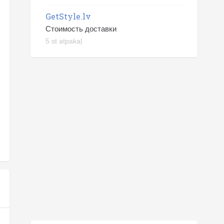
GetStyle.lv
Стоимость доставки
5 st atpakaļ