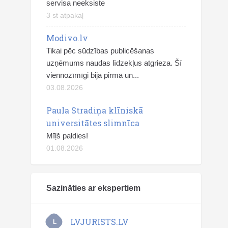
servisa neeksiste
3 st atpakaļ
Modivo.lv
Tikai pēc sūdzības publicēšanas
uzņēmums naudas līdzekļus atgrieza. Šī
viennozīmīgi bija pirmā un...
03.08.2026
Paula Stradiņa klīniskā
universitātes slimnīca
Mīļš paldies!
01.08.2026
Sazināties ar ekspertiem
LVJURISTS.LV
L