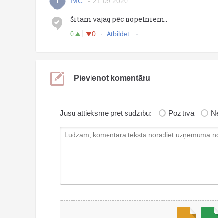
IMC
21.09.2020
I
Šitam vajag pēc nopelniem..
0
0
Atbildēt
Pievienot komentāru
Jūsu attieksme pret sūdzību:
Pozitīva
Ne