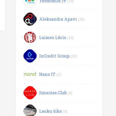
Yesmobile.lv
(23)
Aleksandra Apavi
(25)
Laimes Lācis
(10)
InCredit Group
(32)
Nano IT
(7)
Smarzas.Club
(4)
Lauku šiks
(3)