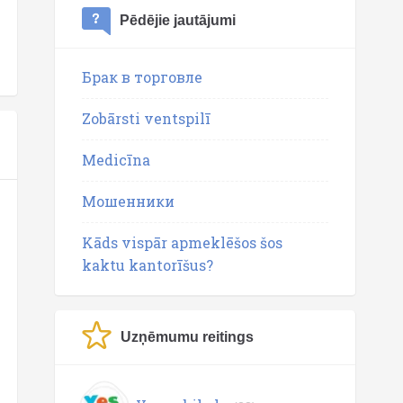
Pēdējie jautājumi
Брак в торговле
Zobārsti ventspilī
Medicīna
Мошенники
Kāds vispār apmeklēšos šos
kaktu kantorīšus?
Uzņēmumu reitings