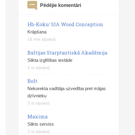
Pēdējie komentāri
Hb-Koks/ SIA Wood Conception
Krāpšana
18 min atpakaļ
Baltijas Starptautiskā Akadēmija
Slikta izglītības iestāde
2 st atpakaļ
Bolt
Nekorekta vadītāja uzvedība pret mājas
dzīvnieku
3 st atpakaļ
Maxima
Slikts serviss
3 st atpakaļ