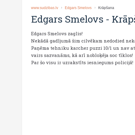
www.sudzibas.lv
Edgars Smelovs
Krāpšana
Edgars Smelovs
-
Krāp
Edgars Smelovs zaglis!
Nekādā gadījumā šim cilvēkam nedodied nek
Paņēma tehniku karcher puzzi 10/1 un nav atg
vairs sazvanāms, kā arī nobloķēja soc tīklos!
Par šo visu ir uzrakstīts iesniegums policijā!