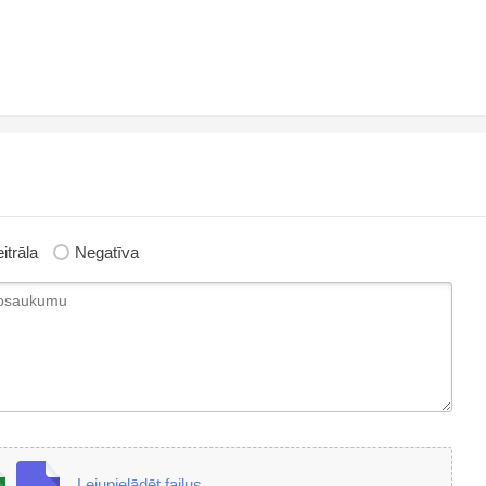
itrāla
Negatīva
Lejupielādēt failus