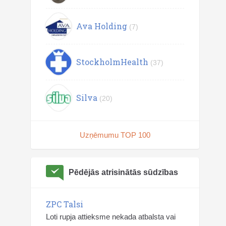
Ava Holding
(7)
StockholmHealth
(37)
Silva
(20)
Uzņēmumu TOP 100
Pēdējās atrisinātās sūdzības
ZPC Talsi
Loti rupja attieksme nekada atbalsta vai