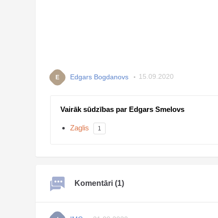
Edgars Bogdanovs
15.09.2020
E
Vairāk sūdzības par Edgars Smelovs
Zaglis
1
Komentāri (1)