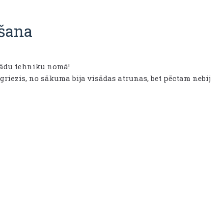
šana
ādu tehniku nomā!
riezis, no sākuma bija visādas atrunas, bet pēctam nebij