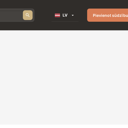
LV
Pievienot sūdzīb