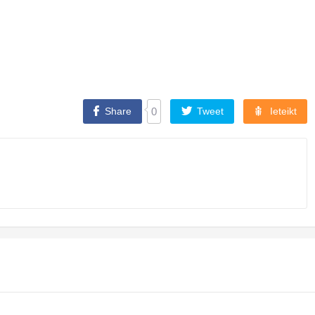
Share
0
Tweet
Ieteikt