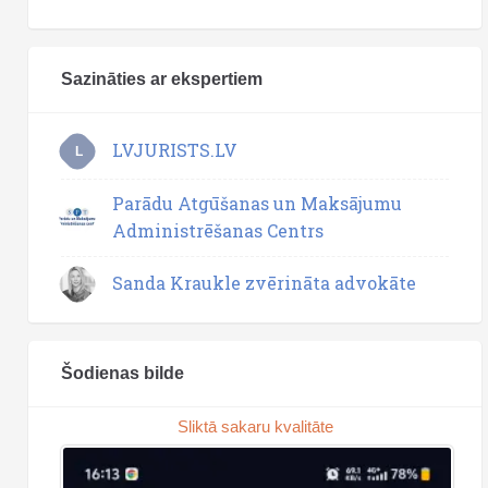
Sazināties ar ekspertiem
LVJURISTS.LV
L
Parādu Atgūšanas un Maksājumu
Administrēšanas Centrs
Sanda Kraukle zvērināta advokāte
Šodienas bilde
Sliktā sakaru kvalitāte