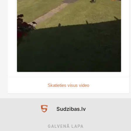
Skatieties visus video
Sudzibas.lv
GALVENĀ LAPA