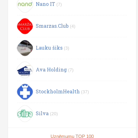
Nano IT
(7)
Smarzas.Club
(4)
Lauku šiks
(3)
Ava Holding
(7)
StockholmHealth
(37)
Silva
(20)
Uzņēmumu TOP 100