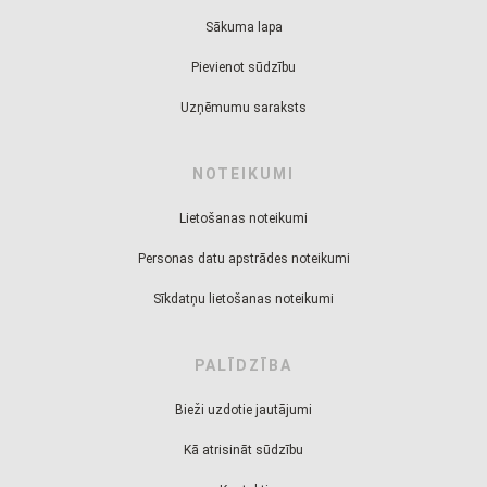
Sākuma lapa
Pievienot sūdzību
Uzņēmumu saraksts
NOTEIKUMI
Lietošanas noteikumi
Personas datu apstrādes noteikumi
Sīkdatņu lietošanas noteikumi
PALĪDZĪBA
Bieži uzdotie jautājumi
Kā atrisināt sūdzību