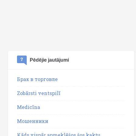
Pēdējie jautājumi
Брак в торговле
Zobārsti ventspilī
Medicīna
Мошенники
Kāds vispār apmeklēšos šos kaktu