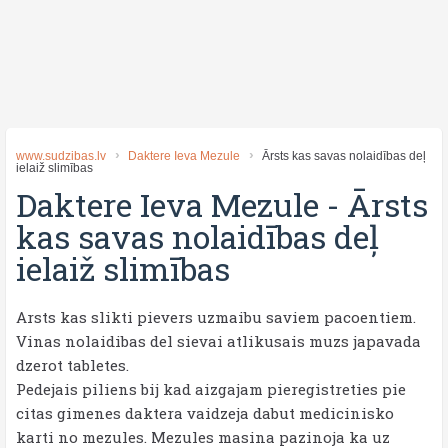
www.sudzibas.lv
Daktere Ieva Mezule
Ārsts kas savas nolaidības deļ
ielaiž slimības
Daktere Ieva Mezule
-
Ārsts
kas savas nolaidības deļ
ielaiž slimības
Arsts kas slikti pievers uzmaibu saviem pacoentiem.
Vinas nolaidibas del sievai atlikusais muzs japavada
dzerot tabletes.
Pedejais piliens bij kad aizgajam pieregistreties pie
citas gimenes daktera vaidzeja dabut medicinisko
karti no mezules. Mezules masina pazinoja ka uz