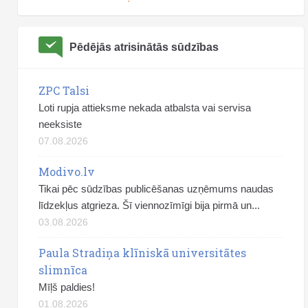
Pēdējās atrisinātās sūdzības
ZPC Talsi
Loti rupja attieksme nekada atbalsta vai servisa
neeksiste
07.08.2026
Modivo.lv
Tikai pēc sūdzības publicēšanas uzņēmums naudas
līdzekļus atgrieza. Šī viennozīmīgi bija pirmā un...
03.08.2026
Paula Stradiņa klīniskā universitātes
slimnīca
Mīļš paldies!
01.08.2026