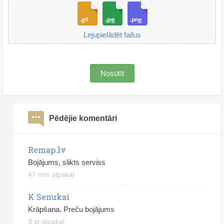
Lejupielādēt failus
Nosūtīt
Pēdējie komentāri
Remap.lv
Bojājums, slikts serviss
47 min atpakaļ
K Senukai
Krāpšana. Preču bojājums
3 st atpakaļ