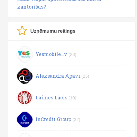
kantorīšus?
Uzņēmumu reitings
Yesmobile.lv
(23)
Aleksandra Apavi
(25)
Laimes Lācis
(10)
InCredit Group
(32)