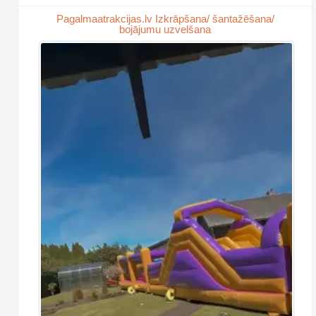
Pagalmaatrakcijas.lv Izkrāpšana/ šantažēšana/
bojājumu uzvelšana