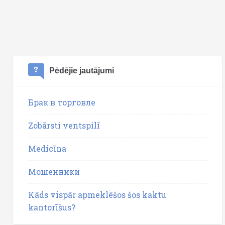
Pēdējie jautājumi
Брак в торговле
Zobārsti ventspilī
Medicīna
Мошенники
Kāds vispār apmeklēšos šos kaktu
kantorīšus?