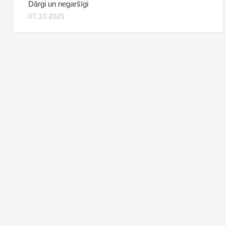
Dārgi un negaršīgi
07.10.2025