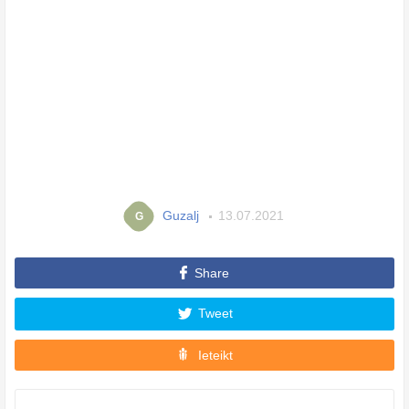
Guzalj
13.07.2021
G
Share
Tweet
Ieteikt