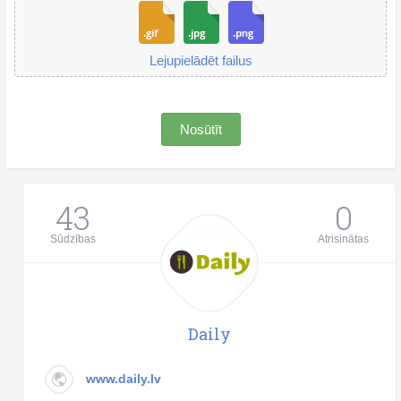
Lejupielādēt failus
Nosūtīt
43
0
Sūdzības
Atrisinātas
Daily
www.daily.lv