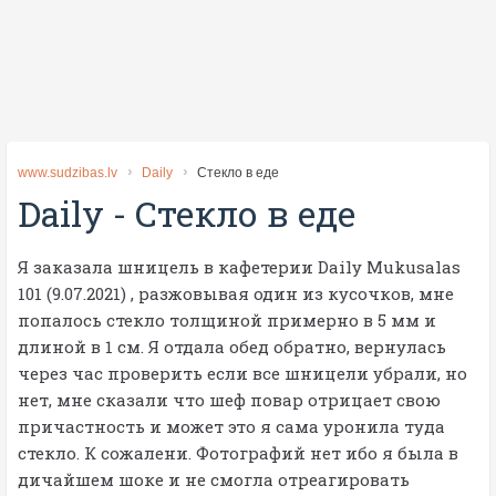
www.sudzibas.lv
Daily
Стекло в еде
Daily
-
Стекло в еде
Я заказала шницель в кафетерии Daily Mukusalas
101 (9.07.2021) , разжовывая один из кусочков, мне
попалось стекло толщиной примерно в 5 мм и
длиной в 1 см. Я отдала обед обратно, вернулась
через час проверить если все шницели убрали, но
нет, мне сказали что шеф повар отрицает свою
причастность и может это я сама уронила туда
стекло. К сожалени. Фотографий нет ибо я была в
дичайшем шоке и не смогла отреагировать