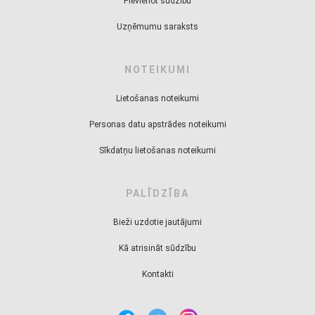
Pievienot sūdzību
Uzņēmumu saraksts
NOTEIKUMI
Lietošanas noteikumi
Personas datu apstrādes noteikumi
Sīkdatņu lietošanas noteikumi
PALĪDZĪBA
Bieži uzdotie jautājumi
Kā atrisināt sūdzību
Kontakti