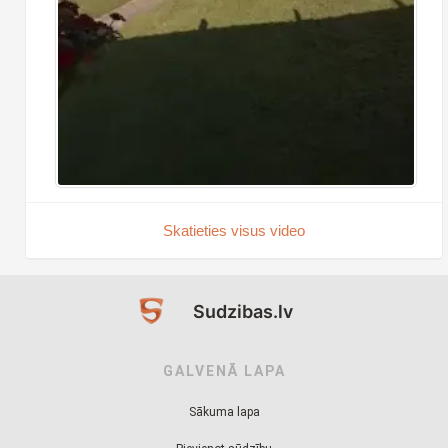
Skatieties visus video
Sudzibas.lv
GALVENĀ LAPA
Sākuma lapa