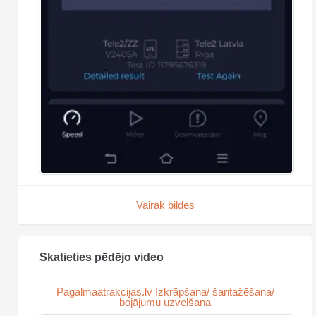
Vairāk bildes
Skatieties pēdējo video
Pagalmaatrakcijas.lv Izkrāpšana/ šantažēšana/
bojājumu uzvelšana