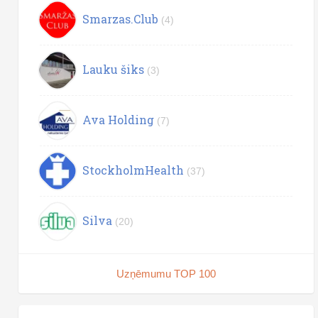
Smarzas.Club
(4)
Lauku šiks
(3)
Ava Holding
(7)
StockholmHealth
(37)
Silva
(20)
Uzņēmumu TOP 100