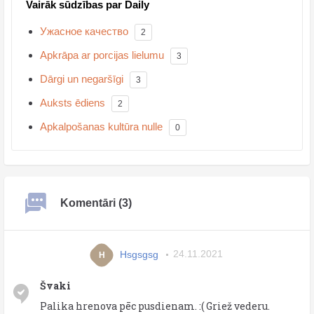
Vairāk sūdzības par Daily
Ужасное качество
2
Apkrāpa ar porcijas lielumu
3
Dārgi un negaršīgi
3
Auksts ēdiens
2
Apkalpošanas kultūra nulle
0
Komentāri (3)
Hsgsgsg
24.11.2021
H
Švaki
Palika hrenova pēc pusdienam. :( Griež vederu.