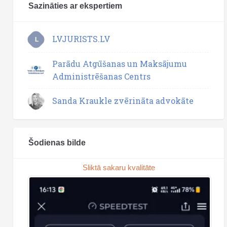
Sazināties ar ekspertiem
LVJURISTS.LV
L
Parādu Atgūšanas un Maksājumu
Administrēšanas Centrs
Sanda Kraukle zvērināta advokāte
Šodienas bilde
Sliktā sakaru kvalitāte