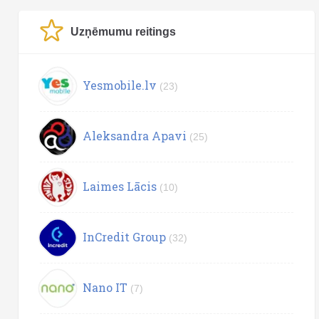
Uzņēmumu reitings
Yesmobile.lv
(23)
Aleksandra Apavi
(25)
Laimes Lācis
(10)
InCredit Group
(32)
Nano IT
(7)