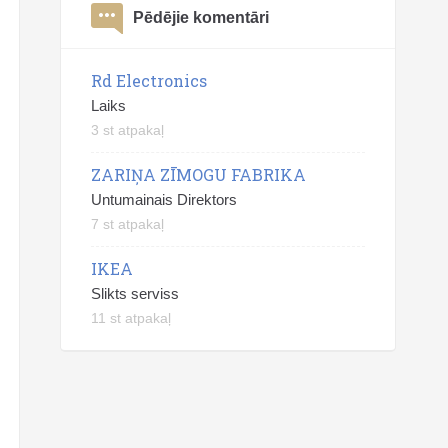
Pēdējie komentāri
Rd Electronics
Laiks
3 st atpakaļ
ZARIŅA ZĪMOGU FABRIKA
Untumainais Direktors
7 st atpakaļ
IKEA
Slikts serviss
11 st atpakaļ