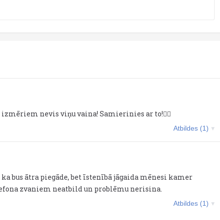
r izmēriem nevis viņu vaina! Samierinies ar to!👍🏼
Atbildes (1)
a ka bus ātra piegāde, bet īstenībā jāgaida mēnesi kamer
lefona zvaniem neatbild un problēmu nerisina.
Atbildes (1)