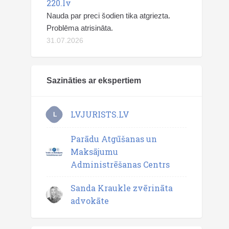
220.lv
Nauda par preci šodien tika atgriezta.
Problēma atrisināta.
31.07.2026
Sazināties ar ekspertiem
LVJURISTS.LV
L
Parādu Atgūšanas un
Maksājumu
Administrēšanas Centrs
Sanda Kraukle zvērināta
advokāte