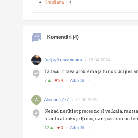
Krāpšana
4
Komentāri (4)
(не)куб населения
18.04.2024
Tā taču ir tava problēma ja tu nokļūdījies a
7
24
Atbildēt
Alexmelx777
17.06.2025
A
Nekad nesūtiet preces no šī veikala, rakst
manta atnāks jo Ķīnas, uz e-pastiem un te
12
0
Atbildēt