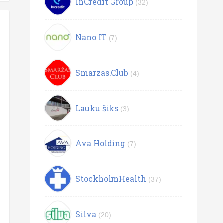
InCredit Group
(32)
Nano IT
(7)
Smarzas.Club
(4)
Lauku šiks
(3)
Ava Holding
(7)
StockholmHealth
(37)
Silva
(20)