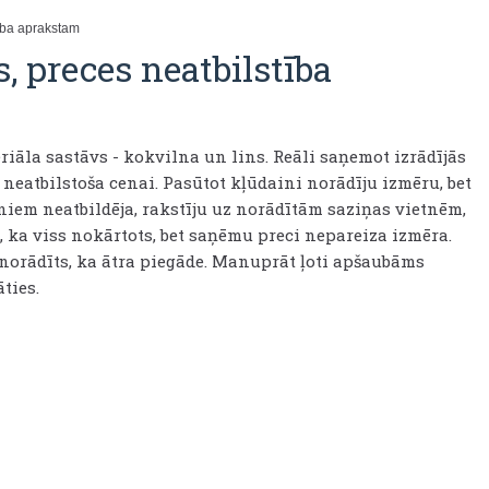
tība aprakstam
s, preces neatbilstība
riāla sastāvs - kokvilna un lins. Reāli saņemot izrādījās
 neatbilstoša cenai. Pasūtot kļūdaini norādīju izmēru, bet
niem neatbildēja, rakstīju uz norādītām saziņas vietnēm,
a, ka viss nokārtots, bet saņēmu preci nepareiza izmēra.
 norādīts, ka ātra piegāde. Manuprāt ļoti apšaubāms
ties.