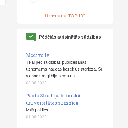
Uzņēmumu TOP 100
Pēdējās atrisinātās sūdzības
Modivo.lv
Tikai pēc sūdzības publicēšanas
uzņēmums naudas līdzekļus atgrieza. Šī
viennozīmīgi bija pirmā un...
03.08.2026
Paula Stradiņa klīniskā
universitātes slimnīca
Mīļš paldies!
01.08.2026