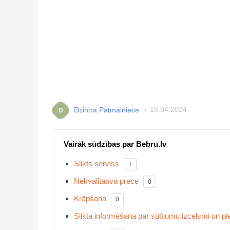
Dzintra Patmalniece
18.04.2024
D
Vairāk sūdzības par Bebru.lv
Slikts serviss
1
Nekvalitatīva prece
0
Krāpšana
0
Slikta informēšana par sūtījumu izcelsmi un 