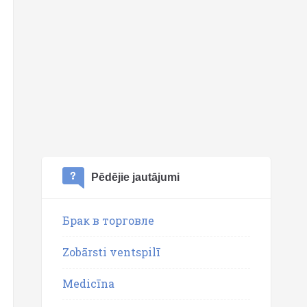
Pēdējie jautājumi
Брак в торговле
Zobārsti ventspilī
Medicīna