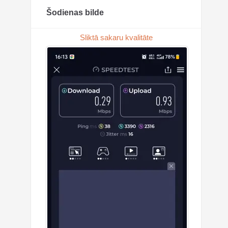
Šodienas bilde
Sliktā sakaru kvalitāte