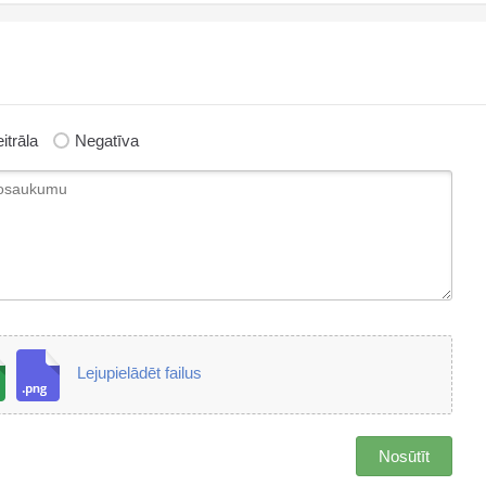
itrāla
Negatīva
Lejupielādēt failus
Nosūtīt