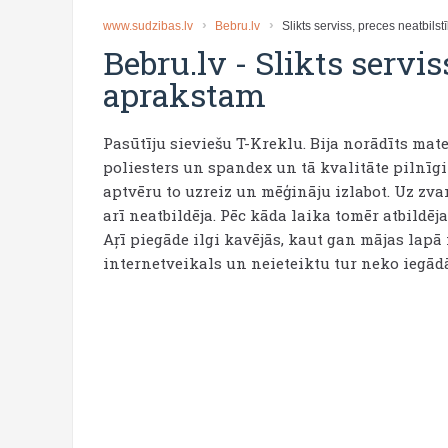
www.sudzibas.lv
Bebru.lv
Slikts serviss, preces neatbils
Bebru.lv
-
Slikts servis
aprakstam
Pasūtīju sieviešu T-Kreklu. Bija norādīts mate
poliesters un spandex un tā kvalitāte pilnīgi
aptvēru to uzreiz un mēģināju izlabot. Uz zva
arī neatbildēja. Pēc kāda laika tomēr atbildēj
Aŗī piegāde ilgi kavējās, kaut gan mājas lapā
internetveikals un neieteiktu tur neko iegādā