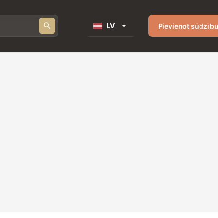
LV
Pievienot sūdzīb