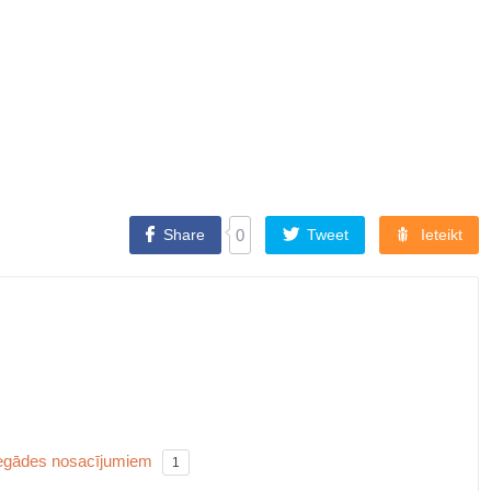
Share
0
Tweet
Ieteikt
piegādes nosacījumiem
1