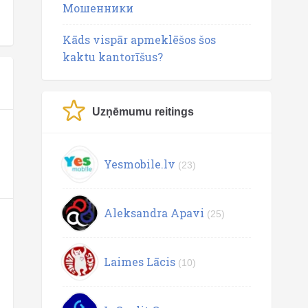
Мошенники
Kāds vispār apmeklēšos šos
kaktu kantorīšus?
Uzņēmumu reitings
Yesmobile.lv
(23)
Aleksandra Apavi
(25)
Laimes Lācis
(10)