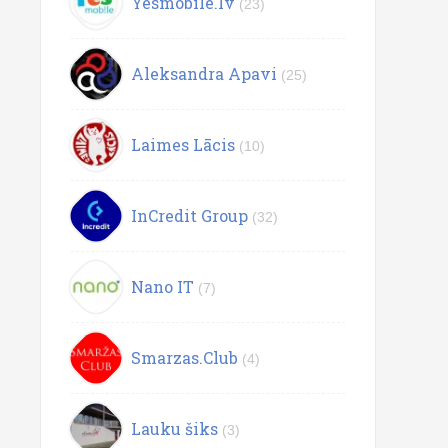
Yesmobile.lv
(23)
Aleksandra Apavi
(25)
Laimes Lācis
(10)
InCredit Group
(32)
Nano IT
(7)
Smarzas.Club
(4)
Lauku šiks
(3)