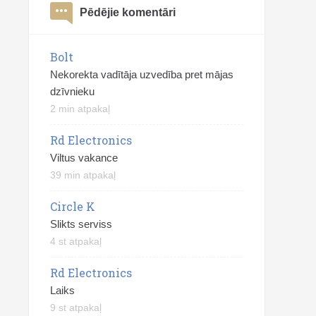
Pēdējie komentāri
Bolt
Nekorekta vadītāja uzvedība pret mājas
dzīvnieku
2 min atpakaļ
Rd Electronics
Viltus vakance
39 min atpakaļ
Circle K
Slikts serviss
4 st atpakaļ
Rd Electronics
Laiks
9 st atpakaļ