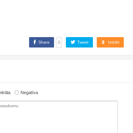
Share
0
Tweet
Ieteikt
itrāla
Negatīva