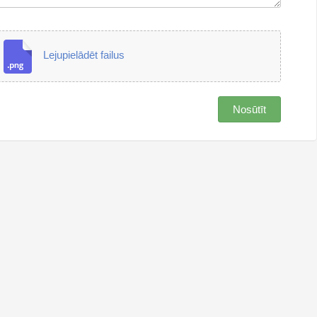
Lejupielādēt failus
Nosūtīt