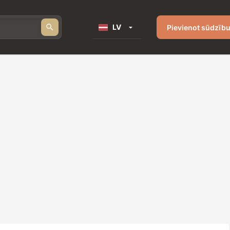
LV
Pievienot sūdzīb