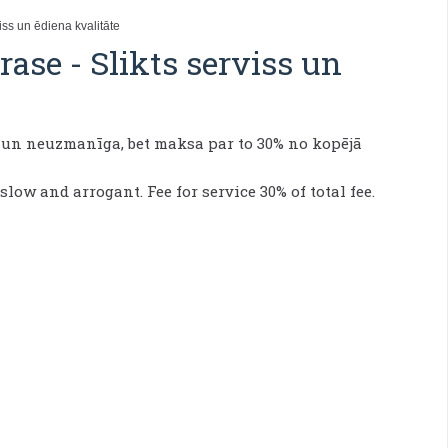
viss un ēdiena kvalitāte
erase
-
Slikts serviss un
a un neuzmanīga, bet maksa par to 30% no kopējā
slow and arrogant. Fee for service 30% of total fee.