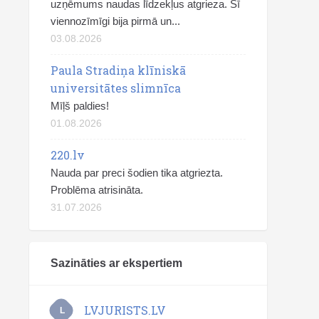
uzņēmums naudas līdzekļus atgrieza. Šī
viennozīmīgi bija pirmā un...
03.08.2026
Paula Stradiņa klīniskā
universitātes slimnīca
Mīļš paldies!
01.08.2026
220.lv
Nauda par preci šodien tika atgriezta.
Problēma atrisināta.
31.07.2026
Sazināties ar ekspertiem
LVJURISTS.LV
L