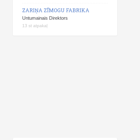
ZARIŅA ZĪMOGU FABRIKA
Untumainais Direktors
13 st atpakaļ