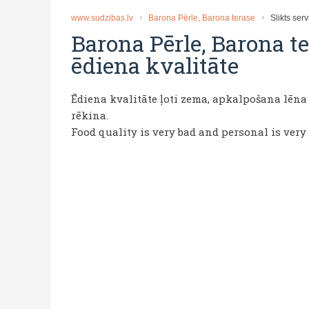
www.sudzibas.lv
Barona Pērle, Barona terase
Slikts ser
Barona Pērle, Barona t
ēdiena kvalitāte
Ēdiena kvalitāte ļoti zema, apkalpošana lēn
rēkina.
Food quality is very bad and personal is very 