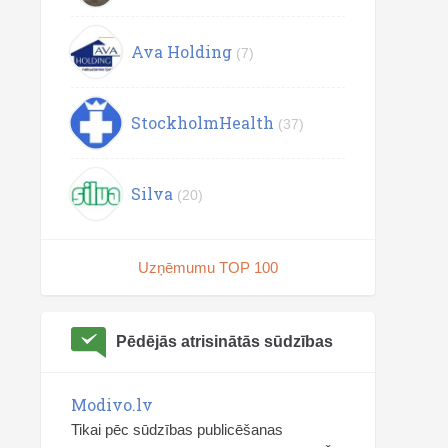
Ava Holding
(7)
StockholmHealth
(37)
Silva
(20)
Uzņēmumu TOP 100
Pēdējās atrisinātās sūdzības
Modivo.lv
Tikai pēc sūdzības publicēšanas