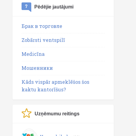
Pēdējie jautājumi
Брак в торговле
Zobārsti ventspilī
Medicīna
Мошенники
Kāds vispār apmeklēšos šos
kaktu kantorīšus?
Uzņēmumu reitings