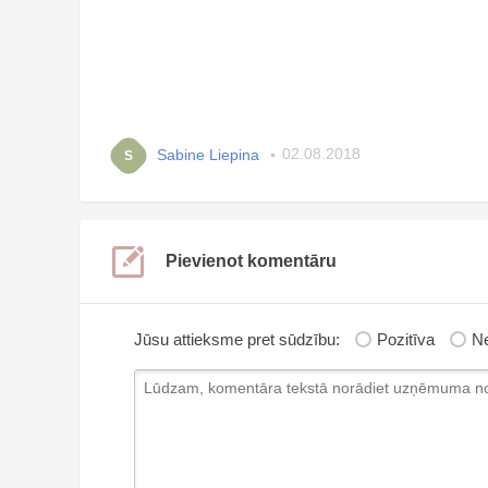
Sabine Liepina
02.08.2018
S
Pievienot komentāru
Jūsu attieksme pret sūdzību:
Pozitīva
Ne