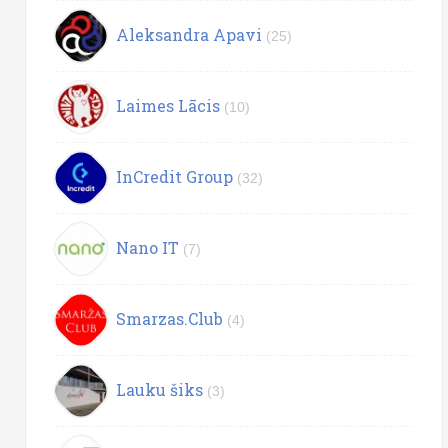
Aleksandra Apavi
(25)
Laimes Lācis
(10)
InCredit Group
(32)
Nano IT
(7)
Smarzas.Club
(4)
Lauku šiks
(3)