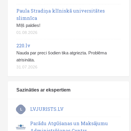
Paula Stradiņa klīniskā universitātes
slimnīca
Mīļš paldies!
01.08.2026
220.lv
Nauda par preci šodien tika atgriezta. Problēma
atrisināta.
31.07.2026
Sazināties ar ekspertiem
LVJURISTS.LV
L
Parādu Atgūšanas un Maksājumu
Administrēšanas Centrs