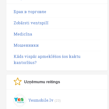
Брак в торговле
Zobārsti ventspilī
Medicīna
Мошенники
Kāds vispār apmeklēšos šos kaktu
kantorīšus?
Uzņēmumu reitings
Yesmobile.lv
(23)