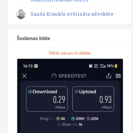
Sanda Kraukle zvērināta advokāte
Šodienas bilde
Sliktā sakaru kvalitāte