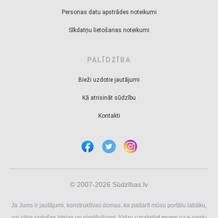
Personas datu apstrādes noteikumi
Sīkdatņu lietošanas noteikumi
PALĪDZĪBA
Bieži uzdotie jautājumi
Kā atrisināt sūdzību
Kontakti
© 2007-2026 Sūdzības.lv
Ja Jums ir jautājumi, konstruktīvas domas, ka padarīt mūsu portālu labāku,
vai citas radošas idejas un piedāvājumi, lūdzu uzrakstiet mums uz e-pastu