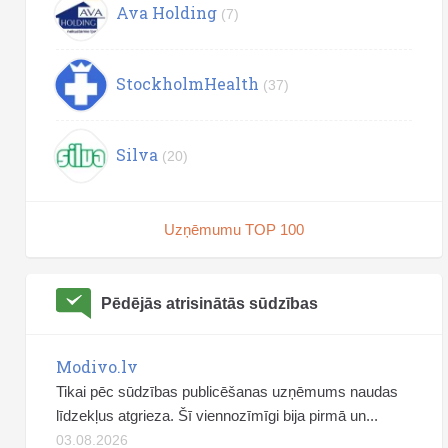
Ava Holding
(7)
StockholmHealth
(37)
Silva
(20)
Uzņēmumu TOP 100
Pēdējās atrisinātās sūdzības
Modivo.lv
Tikai pēc sūdzības publicēšanas uzņēmums naudas
līdzekļus atgrieza. Šī viennozīmīgi bija pirmā un...
03.08.2026