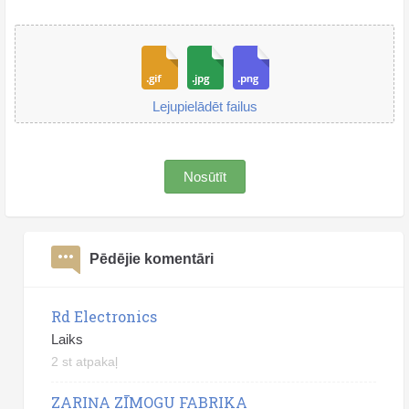
Lejupielādēt failus
Nosūtīt
Pēdējie komentāri
Rd Electronics
Laiks
2 st atpakaļ
ZARIŅA ZĪMOGU FABRIKA