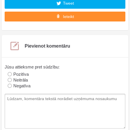
Tweet
Ieteikt
Pievienot komentāru
Jūsu attieksme pret sūdzību:
Pozitīva
Neitrāla
Negatīva