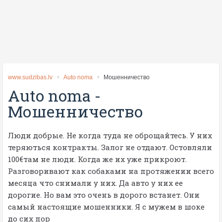
www.sudzibas.lv
Аuto noma
Мошенничество
Аuto noma
-
Мошенничество
Люди добрые. Не когда туда не оброщайтесь. У них
теряються контракты. Залог не отдают. Остовляли
100€там не люди. Когда же их уже прикроют.
Разговоривают как собаками на протяжении всего
месяца что снимали у них. Да авто у них ее
дорогие. Но вам это очень в дорого встанет. Они
самый настоящие мошенники. Я с мужем в шоке
до сих пор