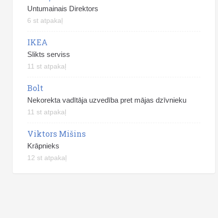
Untumainais Direktors
6 st atpakaļ
IKEA
Slikts serviss
11 st atpakaļ
Bolt
Nekorekta vadītāja uzvedība pret mājas dzīvnieku
11 st atpakaļ
Viktors Mišins
Krāpnieks
12 st atpakaļ