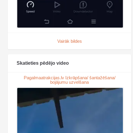
Vairāk bildes
Skatieties pēdējo video
Pagalmaatrakcijas.lv Izkrāpšana/ šantažēšana/
bojājumu uzvelšana